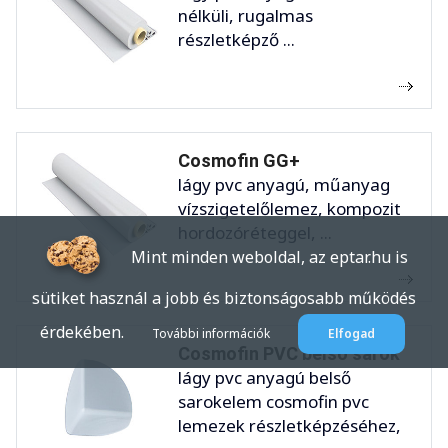
nélküli, rugalmas
részletképző ...
Cosmofin GG+
lágy pvc anyagú, műanyag
vízszigetelőlemez, kompozit
hordozóréteggel, ...
Mint minden weboldal, az eptar.hu is
sütiket használ a jobb és biztonságosabb működés
érdekében.
További információk
Elfogad
Cosmofin PVC belső sarok
lágy pvc anyagú belső
sarokelem cosmofin pvc
lemezek részletképzéséhez,