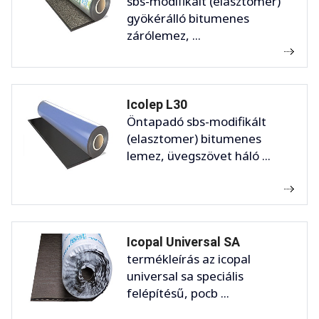
sbs-modifikált (elasztomer)
gyökérálló bitumenes
zárólemez, ...
Icolep L30
Öntapadó sbs-modifikált
(elasztomer) bitumenes
lemez, üvegszövet háló ...
Icopal Universal SA
termékleírás az icopal
universal sa speciális
felépítésű, pocb ...