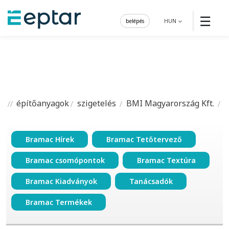
☰
belépés
HUN
építőanyagok
szigetelés
BMI Magyarország Kft.
Bramac Hírek
Bramac Tetőtervező
Bramac csomópontok
Bramac Textúra
Bramac Kiadványok
Tanácsadók
Bramac Termékek