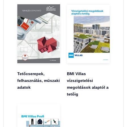
Tetőcserepek,
BMI Villas
felhasználás, müszaki
vízszigetelési
adatok
megoldások alaptól a
tetőig