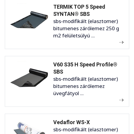
TERMIK TOP 5 Speed
SYNTAN® SBS
sbs-modifikált (elasztomer)
bitumenes zárólemez 250 g
m2 felületsúlyú ...
V60 S35 H Speed Profile®
SBS
sbs-modifikált (elasztomer)
bitumenes zárólemez
üvegfátyol ...
Vedaflor WS-X
sbs-modifikált (elasztomer)