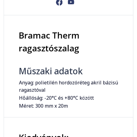
Bramac Therm
ragasztószalag
Műszaki adatok
Anyag: polietilén hordozóréteg akril bázisú
ragasztóval
Hőállóság: -20°C és +80°C között
Méret: 300 mm x 20m