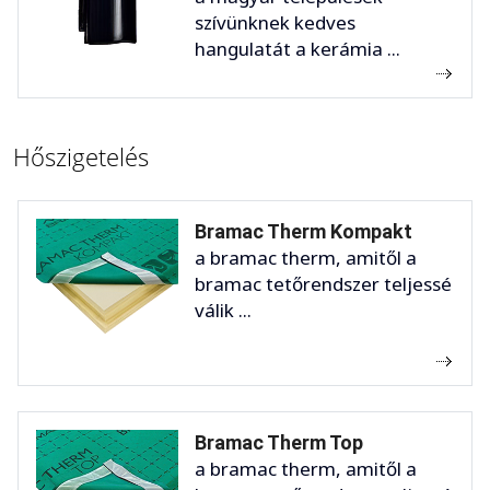
szívünknek kedves
hangulatát a kerámia ...
Hőszigetelés
Bramac Therm Kompakt
a bramac therm, amitől a
bramac tetőrendszer teljessé
válik ...
Bramac Therm Top
a bramac therm, amitől a