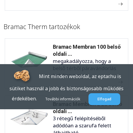
Bramac Therm tartozékok
Bramac Membran 100 belső
oldali ...
megakadályozza, hogy a
belső térből páravándorlás
induljon meg a ...
Mint minden weboldal, az eptar.hu is
sütiket használ a jobb és biztonságosabb működés
érdekében.
További információk
Elfogad
Bramac Membran 2 2S belső
oldali ...
3 rétegű felépítéséből
adódóan a szarufa felett
áthajtható, ...