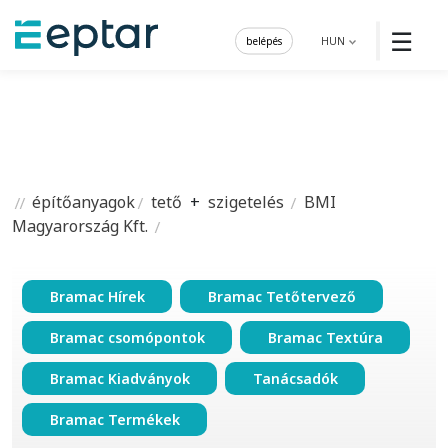
☰
belépés
HUN
építőanyagok
tető
+
szigetelés
BMI
Magyarország Kft.
Bramac Hírek
Bramac Tetőtervező
Bramac csomópontok
Bramac Textúra
Bramac Kiadványok
Tanácsadók
Bramac Termékek