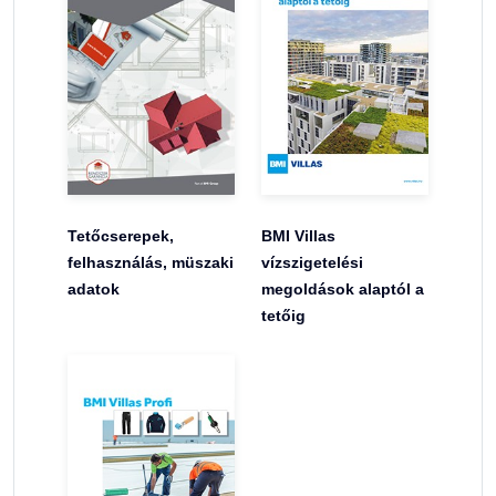
Tetőcserepek,
BMI Villas
felhasználás, müszaki
vízszigetelési
adatok
megoldások alaptól a
tetőig