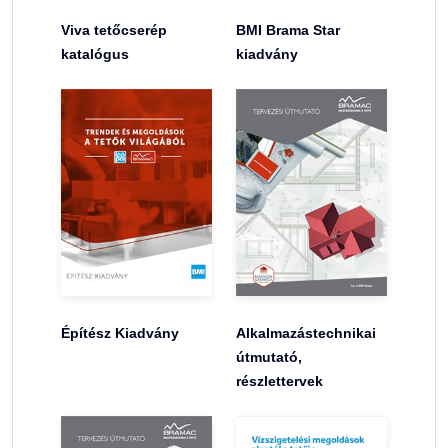
Viva tetőcserép
BMI Brama Star
katalógus
kiadvány
Építész Kiadvány
Alkalmazástechnikai
útmutató,
részlettervek