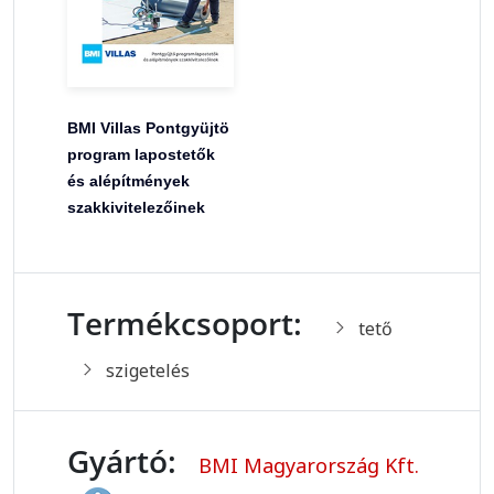
BMI Villas Pontgyüjtö
program lapostetők
és alépítmények
szakkivitelezőinek
Termékcsoport:
tető
szigetelés
Gyártó:
BMI Magyarország Kft.