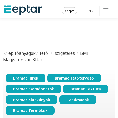
☰
belépés
HUN
építőanyagok
tető
+
szigetelés
BMI
Magyarország Kft.
Bramac Hírek
Bramac Tetőtervező
Bramac csomópontok
Bramac Textúra
Bramac Kiadványok
Tanácsadók
Bramac Termékek