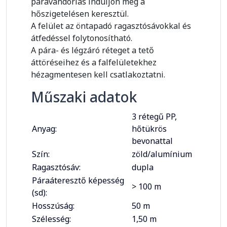
páravándorlás induljon meg a
hőszigetelésen keresztül.
A felület az öntapadó ragasztósávokkal és
átfedéssel folytonosítható.
A pára- és légzáró réteget a tető
áttöréseihez és a falfelületekhez
hézagmentesen kell csatlakoztatni.
Műszaki adatok
3 rétegű PP,
Anyag:
hőtükrös
bevonattal
Szín:
zöld/alumínium
Ragasztósáv:
dupla
Páraáteresztő képesség
> 100 m
(sd):
Hosszúság:
50 m
Szélesség:
1,50 m