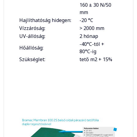
160 ± 30 N/50
mm
Hajlíthatóság hidegen:
-20 °C
Vízzáróság:
> 2000 mm
UV-állóság:
2 hónap
-40°C-tól +
Hőállóság:
80°C-ig
Szükséglet:
tető m2 + 15%