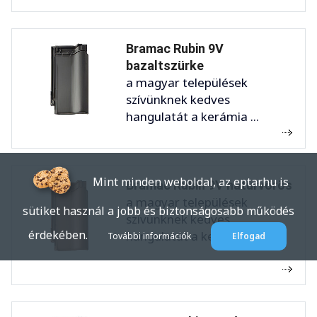
Bramac Rubin 9V
bazaltszürke
a magyar települések
szívünknek kedves
hangulatát a kerámia ...
Mint minden weboldal, az eptar.hu is
Bramac Rubin 9V natúrvörös
a magyar települések
sütiket használ a jobb és biztonságosabb működés
szívünknek kedves
érdekében.
hangulatát a kerámia ...
További információk
Elfogad