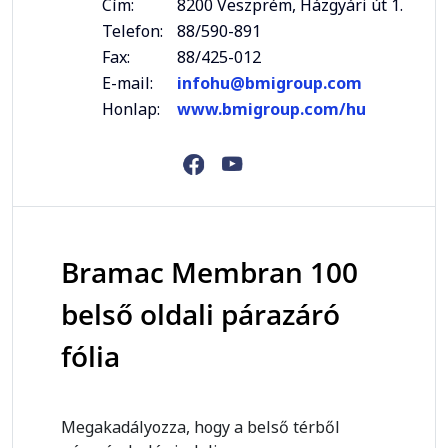
Cím:
8200 Veszprém, Házgyári út 1.
Telefon:
88/590-891
Fax:
88/425-012
E-mail:
infohu@bmigroup.com
Honlap:
www.bmigroup.com/hu
Bramac Membran 100
belső oldali párazáró
fólia
Megakadályozza, hogy a belső térből