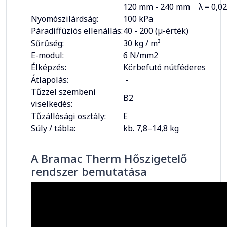
120 mm - 240 mm
λ = 0,
Nyomószilárdság:
100 kPa
Páradiffúziós ellenállás:
40 - 200 (µ-érték)
Sűrűség:
30 kg / m³
E-modul:
6 N/mm2
Élképzés:
Körbefutó nútféderes
Átlapolás:
-
Tűzzel szembeni
B2
viselkedés:
Tűzállósági osztály:
E
Súly / tábla:
kb. 7,8–14,8 kg
A Bramac Therm Hőszigetelő
rendszer bemutatása