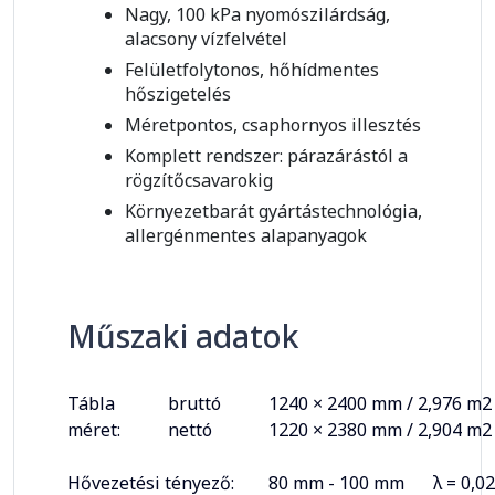
Nagy, 100 kPa nyomószilárdság,
alacsony vízfelvétel
Felületfolytonos, hőhídmentes
hőszigetelés
Méretpontos, csaphornyos illesztés
Komplett rendszer: párazárástól a
rögzítőcsavarokig
Környezetbarát gyártástechnológia,
allergénmentes alapanyagok
Műszaki adatok
Tábla
bruttó
1240 × 2400 mm / 2,976 m2
méret:
nettó
1220 × 2380 mm / 2,904 m2
Hővezetési tényező:
80 mm - 100 mm
λ = 0,