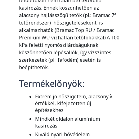
felületükön nem található tetőfólia
kasírozás. Ennek köszönhetően az
alacsony hajlásszögű tetők (pl.: Bramac 7°
tetőrendszer) hőszigeteléseként is
alkalmazhatók (Bramac Top RU / Bramac
Premium WU vízhatlan tetőfóliákkal).A 100
kPa feletti nyomószilárdságuknak
köszönhetően lépésállók, így vízszintes
szerkezetek (pl.: fafödém) esetén is
beépíthetők.
Termékelőnyök:
Extrém jó hőszigetelő, alacsony λ
értékkel, kifejezetten új
építésekhez
Mindkét oldalon alumínium
kasírozás
Kiváló nyári hővédelem