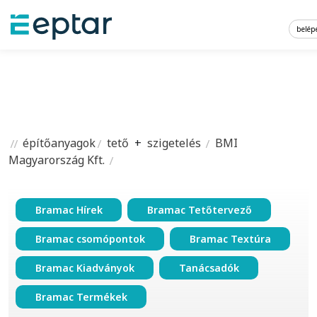
belép
építőanyagok
tető
+
szigetelés
BMI
Magyarország Kft.
Bramac Hírek
Bramac Tetőtervező
Bramac csomópontok
Bramac Textúra
Bramac Kiadványok
Tanácsadók
Bramac Termékek