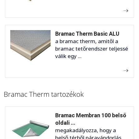
Bramac Therm Basic ALU
a bramac therm, amitől a
bramac tetőrendszer teljessé
válik egy ...
Bramac Therm tartozékok
Bramac Membran 100 belső
oldali ...
megakadályozza, hogy a
belső térből páravándorlás