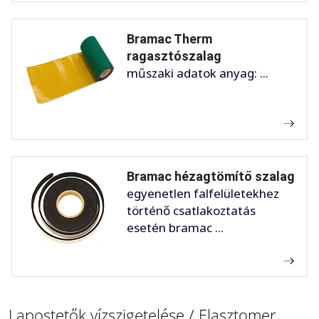
Bramac Therm
ragasztószalag
műszaki adatok anyag: ...
Bramac hézagtömítő szalag
egyenetlen falfelületekhez
történő csatlakoztatás
esetén bramac ...
Lapostetők vízszigetelése / Elasztomer