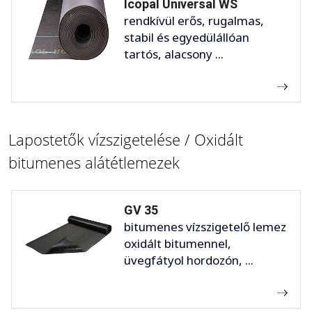
Icopal Universal WS
rendkívül erős, rugalmas,
stabil és egyedülállóan
tartós, alacsony ...
Lapostetők vízszigetelése / Oxidált
bitumenes alátétlemezek
GV 35
bitumenes vízszigetelő lemez
oxidált bitumennel,
üvegfátyol hordozón, ...