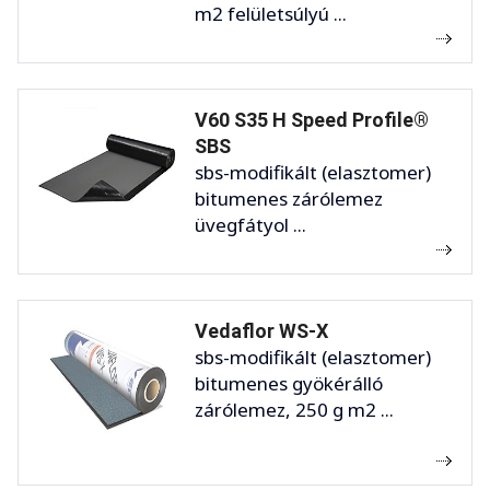
m2 felületsúlyú ...
V60 S35 H Speed Profile®
SBS
sbs-modifikált (elasztomer)
bitumenes zárólemez
üvegfátyol ...
Vedaflor WS-X
sbs-modifikált (elasztomer)
bitumenes gyökérálló
zárólemez, 250 g m2 ...