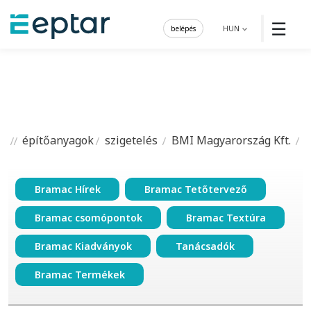
☰
belépés
HUN
építőanyagok
szigetelés
BMI Magyarország Kft.
Bramac Hírek
Bramac Tetőtervező
Bramac csomópontok
Bramac Textúra
Bramac Kiadványok
Tanácsadók
Bramac Termékek