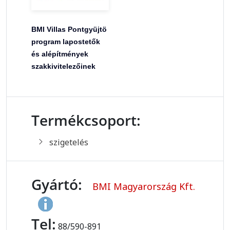
BMI Villas Pontgyüjtö
program lapostetők
és alépítmények
szakkivitelezőinek
Termékcsoport:
szigetelés
Gyártó:
BMI Magyarország Kft.
Tel:
88/590-891