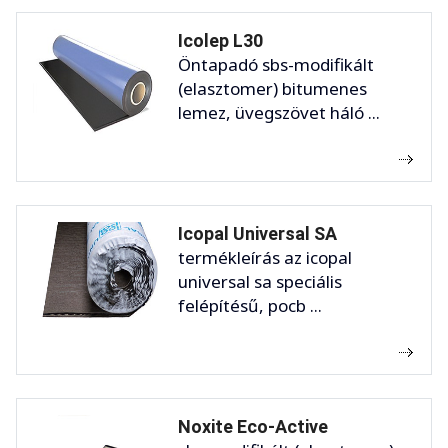
Icolep L30
Öntapadó sbs-modifikált
(elasztomer) bitumenes
lemez, üvegszövet háló ...
Icopal Universal SA
termékleírás az icopal
universal sa speciális
felépítésű, pocb ...
Noxite Eco-Active