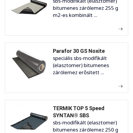
sbs-modifikált (elasztomer)
bitumenes zárólemez 255 g
m2-es kombinált ...
Parafor 30 GS Noxite
speciális sbs-modifikált
(elasztomer) bitumenes
zárólemez erősített ...
TERMIK TOP 5 Speed
SYNTAN® SBS
sbs-modifikált (elasztomer)
bitumenes zárólemez 250 g