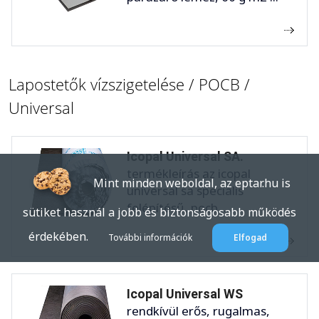
Lapostetők vízszigetelése / POCB /
Universal
Icopal Universal SA.
termékleírás az icopal
Mint minden weboldal, az eptar.hu is
universal sa speciális
felépítésű, pocb ...
sütiket használ a jobb és biztonságosabb működés
érdekében.
További információk
Elfogad
Icopal Universal WS
rendkívül erős, rugalmas,