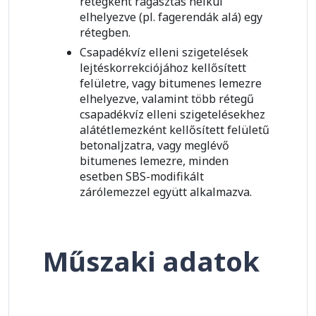
rétegként ragasztás nélkül
elhelyezve (pl. fagerendák alá) egy
rétegben.
Csapadékvíz elleni szigetelések
lejtéskorrekciójához kellősített
felületre, vagy bitumenes lemezre
elhelyezve, valamint több rétegű
csapadékvíz elleni szigetelésekhez
alátétlemezként kellősített felületű
betonaljzatra, vagy meglévő
bitumenes lemezre, minden
esetben SBS-modifikált
zárólemezzel együtt alkalmazva.
Műszaki adatok