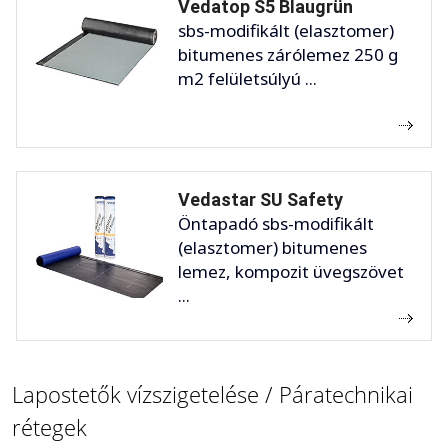
Vedatop S5 Blaugrün
sbs-modifikált (elasztomer)
bitumenes zárólemez 250 g
m2 felületsúlyú ...
Vedastar SU Safety
Öntapadó sbs-modifikált
(elasztomer) bitumenes
lemez, kompozit üvegszövet
...
Lapostetők vízszigetelése / Páratechnikai
rétegek