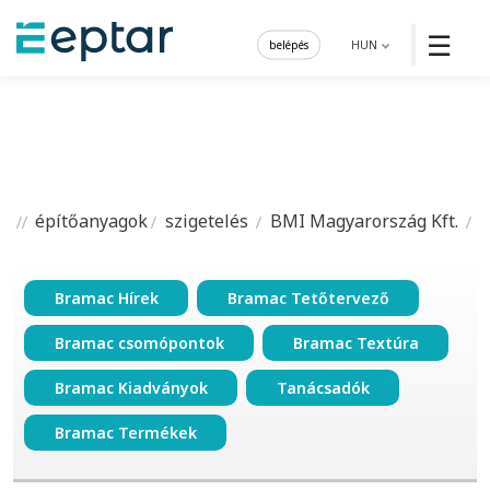
☰
belépés
HUN
építőanyagok
szigetelés
BMI Magyarország Kft.
Bramac Hírek
Bramac Tetőtervező
Bramac csomópontok
Bramac Textúra
Bramac Kiadványok
Tanácsadók
Bramac Termékek