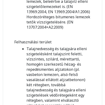
lemezek, beleértve a talajvíz elleni
szigetelőlemezeket is. (EN
13969:2004, EN 13969:2004/A1:2006)
Hordozóréteges bitumenes lemezek
tetők vízszigetelésére. (EN
13707:2004+A2:2009)
Felhasználási terület
Talajnedvesség és talajpára elleni
szigetelésként talajszint feletti,
vízszintes, szilárd, mérettartó,
homogén szerkezetű hézag- és
repedésmentes aljzatokon (pl.
vasbeton lemezen, alsó-felső
vasalással ellátott aljzatbetonon)
két rétegben, továbbá
talajnedvesség és talajpára elleni
szigetelések védőrétegeként egy
rétegben, valamint elválasztó