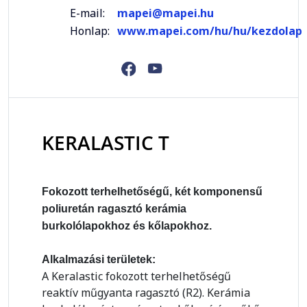
E-mail:
mapei@mapei.hu
Honlap:
www.mapei.com/hu/hu/kezdolap
KERALASTIC T
Fokozott terhelhetőségű, két komponensű
poliuretán ragasztó kerámia
burkolólapokhoz és kőlapokhoz.
Alkalmazási területek:
A Keralastic fokozott terhelhetőségű
reaktív műgyanta ragasztó (R2). Kerámia