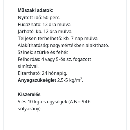
Műszaki adatok:
Nyitott idő: 50 perc.
Fugázható: 12 óra múlva.
Járható: kb. 12 óra múlva.
Teljesen terhelhető: kb. 7 nap múlva.
Alakíthatóság: nagymértékben alakítható.
Színek: szürke és fehér.
Felhordás: 4 vagy 5-ös sz. fogazott
simítóval.
Eltartható: 24 hónapig.
2
2,5-5 kg/m
.
Anyagszükséglet
Kiszerelés
5 és 10 kg-os egységek (A:B = 94:6
súlyarány).