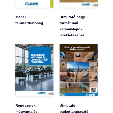
Mapei
Útmutató nagy
fenntarthatóság
formátumú
kerámialapok
lefektetéséhez
Rendszerek
Útmutató
műgyanta és
parkettaragasztó