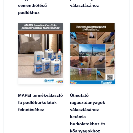
cementkötésű
választásához
padlókhoz
MAPEI termékválasztó
Útmutató
fa padlóburkolatok
ragasztóanyagok
fektetéséhez
választásához
kerámia
burkolatokhoz és
kőanyagokhoz