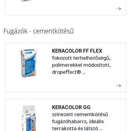
Fugázók - cementkötésű
KERACOLOR FF FLEX
fokozott terhelhetőségű,
polimerekkel módosított,
dropeffect® ...
KERACOLOR GG
színezett cementkötésű
fugázóhabarcs, ideális
terrakotta és látszó ...