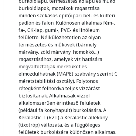
burkolólapú, természetes kőlapú és műkő
burkolólapok, mozaikok ragasztása
minden szokásos építőipari bel- és kültéri
padlón és falon. Különösen alkalmas fém-,
fa-, CK-lap, gumi-, PVC- és linóleum
felületre. Nélkülözhetetlen az olyan
természetes és műkövek (bármely
márvány, zöld márvány, homokkő…)
ragasztásához, amelyek víz hatására
megváltoztatják méretüket és
elmozdulhatnak (MAPEI szabvány szerint C
méretstabilitási osztály). Folytonos
rétegként felhordva teljes vízzárást
biztosítanak. Alkalmasak vízzel
alkalomszerűen érintkező felületek
(például fa konyhapult) burkolására. A
Keralastic T (R2T) a Keralastic állékony
(tixotróp) változata, és a függőleges
felületek burkolására különösen alkalmas.