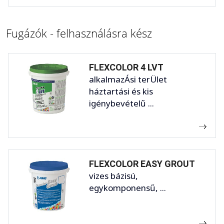
Fugázók - felhasználásra kész
FLEXCOLOR 4 LVT
alkalmazÁsi terÜlet
háztartási és kis
igénybevételű ...
FLEXCOLOR EASY GROUT
vizes bázisú,
egykomponensű, ...