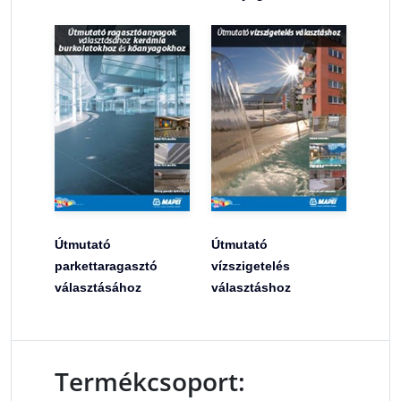
Útmutató
Útmutató
parkettaragasztó
vízszigetelés
választásához
választáshoz
Termékcsoport: