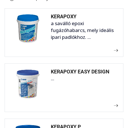
KERAPOXY
a saválló epoxi
fugázóhabarcs, mely ideális
ipari padlókhoz. ...
KERAPOXY EASY DESIGN
...
KERAPOXY P