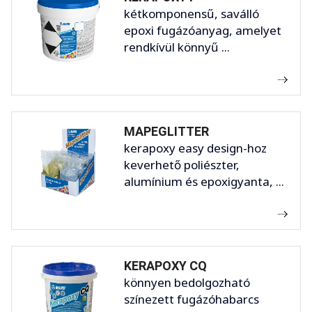
kétkomponensű, saválló
epoxi fugázóanyag, amelyet
rendkívül könnyű ...
MAPEGLITTER
kerapoxy easy design-hoz
keverhető poliészter,
alumínium és epoxigyanta, ...
KERAPOXY CQ
könnyen bedolgozható
színezett fugázóhabarcs