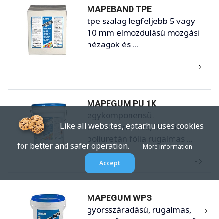
MAPEBAND TPE
tpe szalag legfeljebb 5 vagy
10 mm elmozdulású mozgási
hézagok és ...
MAPEGUM PU 1K
egykomponensű,
Like all websites, eptar.hu uses cookies
oldószermentes, flexibilis
poliuretán fólia rugalmas ...
for better and safer operation.
More information
Accept
MAPEGUM WPS
gyorsszáradású, rugalmas,