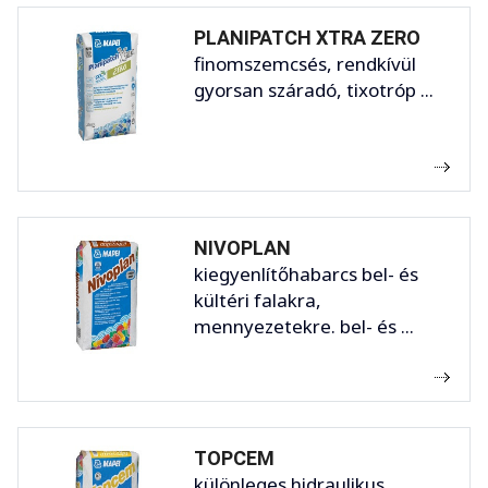
PLANIPATCH XTRA ZERO
finomszemcsés, rendkívül
gyorsan száradó, tixotróp ...
NIVOPLAN
kiegyenlítőhabarcs bel- és
kültéri falakra,
mennyezetekre. bel- és ...
TOPCEM
különleges hidraulikus