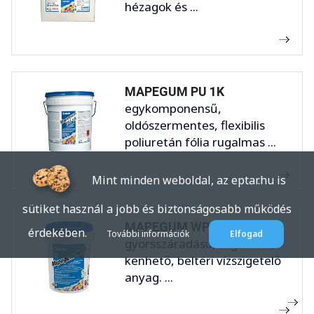
hézagok és ...
MAPEGUM PU 1K
egykomponensű,
oldószermentes, flexibilis
poliuretán fólia rugalmas ...
Mint minden weboldal, az eptar.hu is
sütiket használ a jobb és biztonságosabb működés
MAPEGUM WPS
érdekében.
További információk
Elfogad
gyorsszáradású, rugalmas,
kenhető, beltéri vízszigetelő
anyag. ...