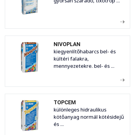
gyorsan száradó, tixotróp ...
NIVOPLAN
kiegyenlítőhabarcs bel- és
kültéri falakra,
mennyezetekre. bel- és ...
TOPCEM
különleges hidraulikus
kötőanyag normál kötésidejű
és ...