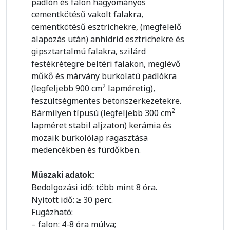
padlón és falon hagyományos
cementkötésű vakolt falakra,
cementkötésű esztrichekre, (megfelelő
alapozás után) anhidrid esztrichekre és
gipsztartalmú falakra, szilárd
festékrétegre beltéri falakon, meglévő
műkő és márvány burkolatú padlókra
2
(legfeljebb 900 cm
lapméretig),
feszültségmentes betonszerkezetekre.
2
Bármilyen típusú (legfeljebb 300 cm
lapméret stabil aljzaton) kerámia és
mozaik burkolólap ragasztása
medencékben és fürdőkben.
Műszaki adatok:
Bedolgozási idő: több mint 8 óra.
Nyitott idő: ≥ 30 perc.
Fugázható:
– falon: 4-8 óra múlva;