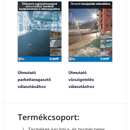
Útmutató
Útmutató
parkettaragasztó
vízszigetelés
választásához
választáshoz
Termékcsoport:
Termékek kerámia- és természetes