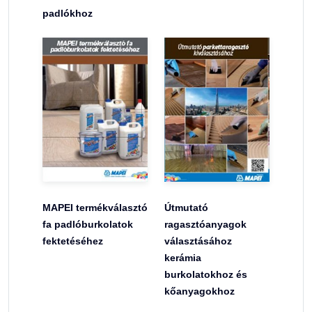
padlókhoz
MAPEI termékválasztó
Útmutató
fa padlóburkolatok
ragasztóanyagok
fektetéséhez
választásához
kerámia
burkolatokhoz és
kőanyagokhoz