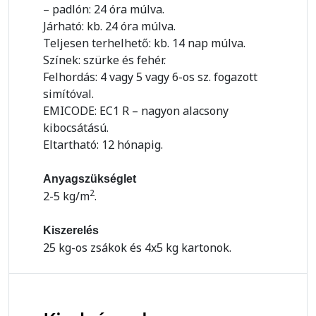
– padlón: 24 óra múlva.
Járható: kb. 24 óra múlva.
Teljesen terhelhető: kb. 14 nap múlva.
Színek: szürke és fehér.
Felhordás: 4 vagy 5 vagy 6-os sz. fogazott
simítóval.
EMICODE: EC1 R – nagyon alacsony
kibocsátású.
Eltartható: 12 hónapig.
Anyagszükséglet
2
2-5 kg/m
.
Kiszerelés
25 kg-os zsákok és 4x5 kg kartonok.