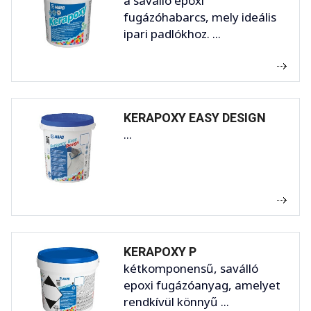
a saválló epoxi
fugázóhabarcs, mely ideális
ipari padlókhoz. ...
KERAPOXY EASY DESIGN
...
KERAPOXY P
kétkomponensű, saválló
epoxi fugázóanyag, amelyet
rendkívül könnyű ...