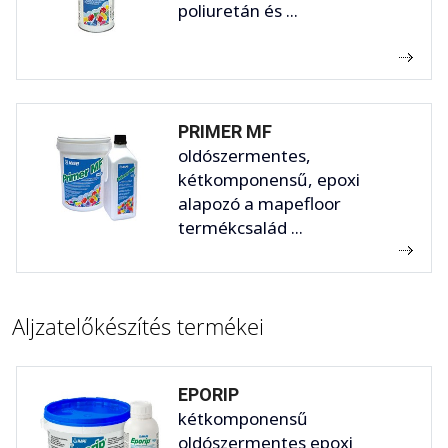
poliuretán és ...
PRIMER MF
oldószermentes,
kétkomponensű, epoxi
alapozó a mapefloor
termékcsalád ...
Aljzatelőkészítés termékei
EPORIP
kétkomponensű
oldószermentes epoxi