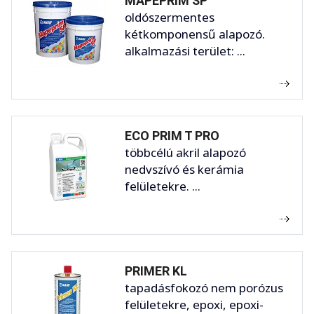
MAPEPRIM SP
oldószermentes
kétkomponensű alapozó.
alkalmazási terület: ...
ECO PRIM T PRO
többcélú akril alapozó
nedvszívó és kerámia
felületekre. ...
PRIMER KL
tapadásfokozó nem porózus
felületekre, epoxi, epoxi-