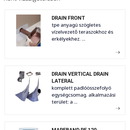
DRAIN FRONT
tpe anyagú szögletes
vízelvezető teraszokhoz és
erkélyekhez. ...
DRAIN VERTICAL DRAIN
LATERAL
komplett padlóösszefolyó
egységcsomag. alkalmazási
terület: a ...
MAPEBAND PE 120