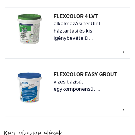
FLEXCOLOR 4 LVT
alkalmazÁsi terÜlet
háztartási és kis
igénybevételű ...
FLEXCOLOR EASY GROUT
vizes bázisú,
egykomponensű, ...
Kent vízszigetelések