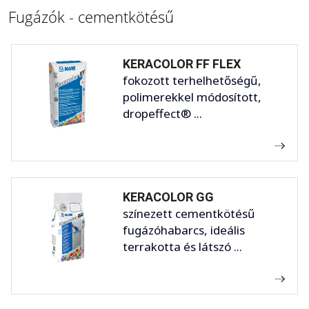
Fugázók - cementkötésű
KERACOLOR FF FLEX
fokozott terhelhetőségű,
polimerekkel módosított,
dropeffect® ...
KERACOLOR GG
színezett cementkötésű
fugázóhabarcs, ideális
terrakotta és látszó ...