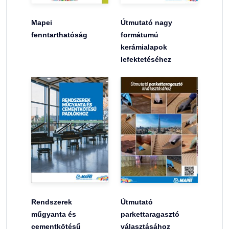
Mapei
Útmutató nagy
fenntarthatóság
formátumú
kerámialapok
lefektetéséhez
Rendszerek
Útmutató
műgyanta és
parkettaragasztó
cementkötésű
választásához