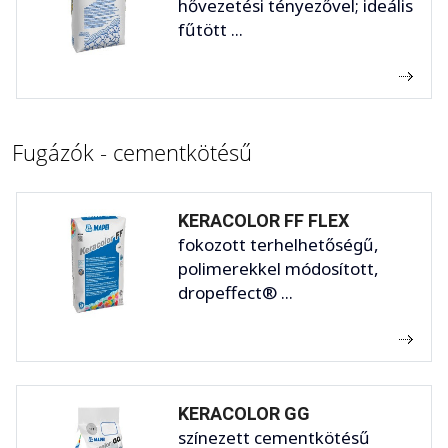
hővezetési tényezővel; ideális
fűtött ...
Fugázók - cementkötésű
KERACOLOR FF FLEX
fokozott terhelhetőségű,
polimerekkel módosított,
dropeffect® ...
KERACOLOR GG
színezett cementkötésű