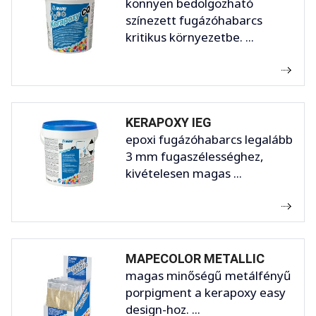
könnyen bedolgozható
színezett fugázóhabarcs
kritikus környezetbe. ...
KERAPOXY IEG
epoxi fugázóhabarcs legalább
3 mm fugaszélességhez,
kivételesen magas ...
MAPECOLOR METALLIC
magas minőségű metálfényű
porpigment a kerapoxy easy
design-hoz. ...