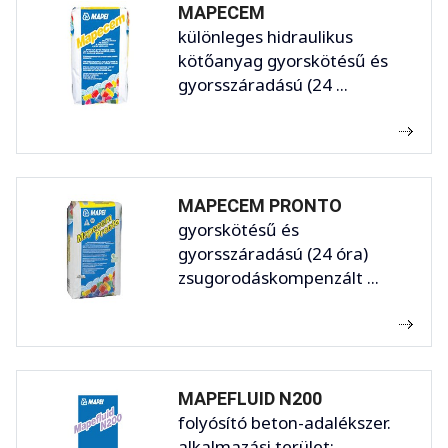
MAPECEM
különleges hidraulikus
kötőanyag gyorskötésű és
gyorsszáradású (24 ...
MAPECEM PRONTO
gyorskötésű és
gyorsszáradású (24 óra)
zsugorodáskompenzált ...
MAPEFLUID N200
folyósító beton-adalékszer.
alkalmazási terület: ...