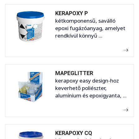
KERAPOXY P
kétkomponensű, saválló
epoxi fugázóanyag, amelyet
rendkívül könnyű ...
MAPEGLITTER
kerapoxy easy design-hoz
keverhető poliészter,
alumínium és epoxigyanta, ...
KERAPOXY CQ