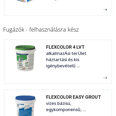
Fugázók - felhasználásra kész
FLEXCOLOR 4 LVT
alkalmazÁsi terÜlet
háztartási és kis
igénybevételű ...
FLEXCOLOR EASY GROUT
vizes bázisú,
egykomponensű, ...