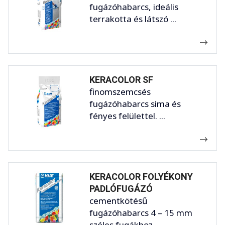
fugázóhabarcs, ideális
terrakotta és látszó ...
KERACOLOR SF
finomszemcsés
fugázóhabarcs sima és
fényes felülettel. ...
KERACOLOR FOLYÉKONY
PADLÓFUGÁZÓ
cementkötésű
fugázóhabarcs 4 – 15 mm
széles fugákhoz ...