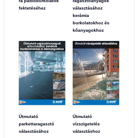
fa padlóburkolatok
ragasztóanyagok
fektetéséhez
választásához
kerámia
burkolatokhoz és
kőanyagokhoz
Útmutató
Útmutató
parkettaragasztó
vízszigetelés
választásához
választáshoz