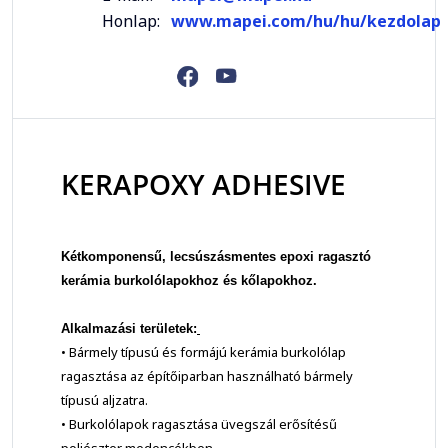
Honlap:
www.mapei.com/hu/hu/kezdolap
KERAPOXY ADHESIVE
Kétkomponensű, lecsúszásmentes epoxi ragasztó
kerámia burkolólapokhoz és kőlapokhoz.
Alkalmazási területek:
• Bármely típusú és formájú kerámia burkolólap
ragasztása az építőiparban használható bármely
típusú aljzatra.
• Burkolólapok ragasztása üvegszál erősítésű