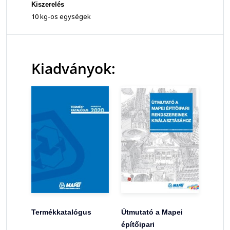
Kiszerelés
10 kg-os egységek
Kiadványok:
Termékkatalógus
Útmutató a Mapei
építőipari