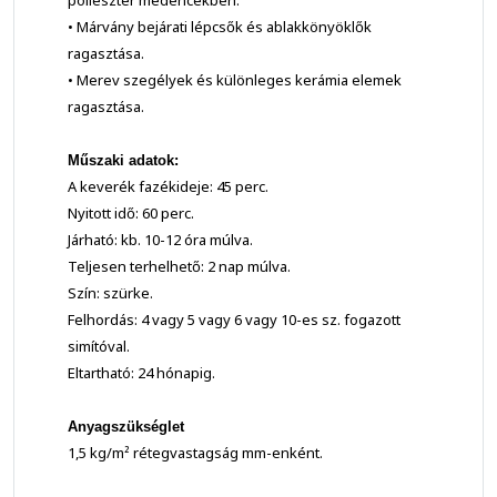
poliészter medencékben.
• Márvány bejárati lépcsők és ablakkönyöklők
ragasztása.
• Merev szegélyek és különleges kerámia elemek
ragasztása.
Műszaki adatok:
A keverék fazékideje: 45 perc.
Nyitott idő: 60 perc.
Járható: kb. 10-12 óra múlva.
Teljesen terhelhető: 2 nap múlva.
Szín: szürke.
Felhordás: 4 vagy 5 vagy 6 vagy 10-es sz. fogazott
simítóval.
Eltartható: 24 hónapig.
Anyagszükséglet
1,5 kg/m² rétegvastagság mm-enként.