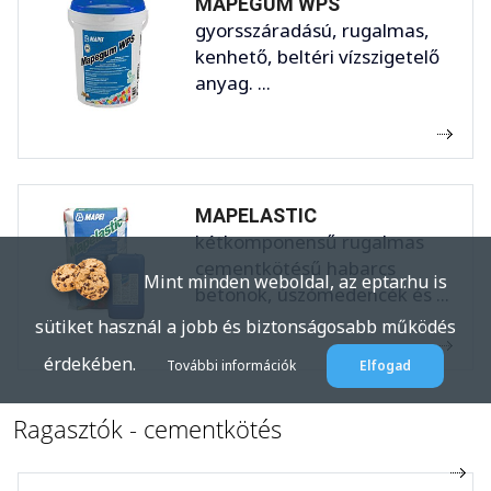
MAPEGUM WPS
gyorsszáradású, rugalmas,
kenhető, beltéri vízszigetelő
anyag. ...
MAPELASTIC
kétkomponensű rugalmas
cementkötésű habarcs
Mint minden weboldal, az eptar.hu is
betonok, úszómedencék és ...
sütiket használ a jobb és biztonságosabb működés
érdekében.
További információk
Elfogad
Ragasztók - cementkötés