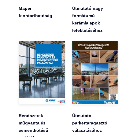
Mapei
Útmutató nagy
fenntarthatóság
formátumú
kerámialapok
lefektetéséhez
Rendszerek
Útmutató
műgyanta és
parkettaragasztó
cementkötésű
választásához