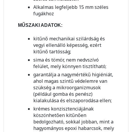
Alkalmas legfeljebb 15 mm széles
fugákhoz
MŰSZAKI ADATOK:
kitűnő mechanikai szilárdság és
vegyi ellenálló képesség, ezért
kitűnő tartósság;
sima és tömör, nem nedvszívó
felület, mely könnyen tisztítható;
garantálja a nagymértékű higiéniát,
ahol magas szintű védelemre van
szükség a mikroorganizmusok
(például gomba és penész)
kialakulása és elszaporodása ellen;
krémes konzisztenciájának
köszönhetően kitűnően
bedolgozható, sokkal jobban, mint a
hagyományos epoxi habarcsok, mely