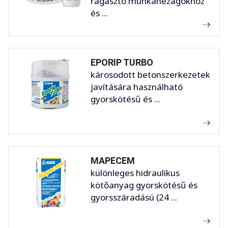
ragasztó munkahézagokhoz
és ...
EPORIP TURBO
károsodott betonszerkezetek
javítására használható
gyorskötésű és ...
MAPECEM
különleges hidraulikus
kötőanyag gyorskötésű és
gyorsszáradású (24 ...