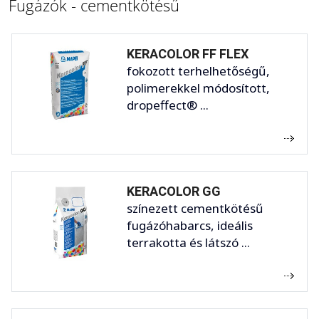
Fugázók - cementkötésű
KERACOLOR FF FLEX
fokozott terhelhetőségű,
polimerekkel módosított,
dropeffect® ...
KERACOLOR GG
színezett cementkötésű
fugázóhabarcs, ideális
terrakotta és látszó ...