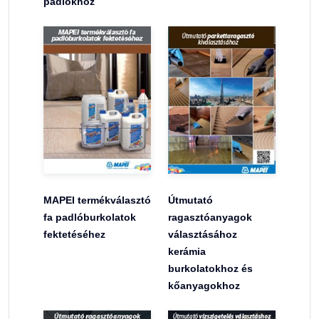
padlókhoz
MAPEI termékválasztó
Útmutató
fa padlóburkolatok
ragasztóanyagok
fektetéséhez
választásához
kerámia
burkolatokhoz és
kőanyagokhoz