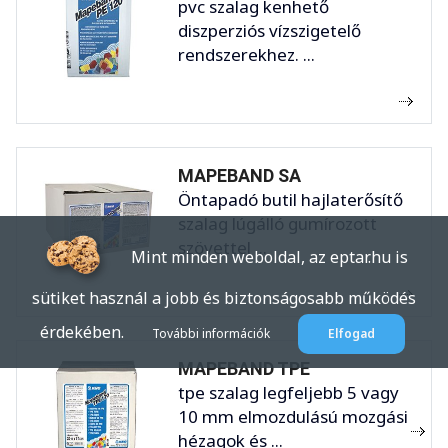
pvc szalag kenhető
diszperziós vízszigetelő
rendszerekhez. ...
MAPEBAND SA
Öntapadó butil hajlaterősítő
szalag lúgálló gumírozott
szövettel ...
Mint minden weboldal, az eptar.hu is
sütiket használ a jobb és biztonságosabb működés
érdekében.
További információk
Elfogad
MAPEBAND TPE
tpe szalag legfeljebb 5 vagy
10 mm elmozdulású mozgási
hézagok és ...