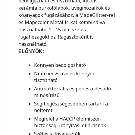
bedolgozható és tisztítható, ideális
kerámia burkolólapok, üvegmozaikok és
kőanyagok fugázásához, a MapeGlitter-rel
és Mapecolor Metallic-kal kombinálva
használható. 1 - 15 mm széles
fugahézagokhoz. Ragasztóként is
használható.
ELŐNYÖK:
Könnyen bedolgozható
Nem nedvszívó és könnyen
tisztítható
Antibakteriális és penészedésálló
minősítésű
Segít egészségesebben tartani a
belteret
Megfelel a HACCP élelmiszer-
biztonsági irányítási eljárásnak
Széles színválaszték