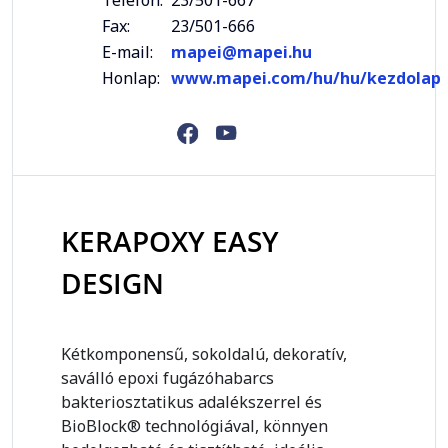
Telefon:
23/501-667
Fax:
23/501-666
E-mail:
mapei@mapei.hu
Honlap:
www.mapei.com/hu/hu/kezdolap
KERAPOXY EASY
DESIGN
Kétkomponensű, sokoldalú, dekoratív,
saválló epoxi fugázóhabarcs
bakteriosztatikus adalékszerrel és
BioBlock® technológiával, könnyen