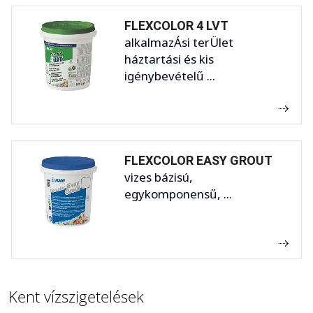
FLEXCOLOR 4 LVT
alkalmazÁsi terÜlet
háztartási és kis
igénybevételű ...
FLEXCOLOR EASY GROUT
vizes bázisú,
egykomponensű, ...
Kent vízszigetelések