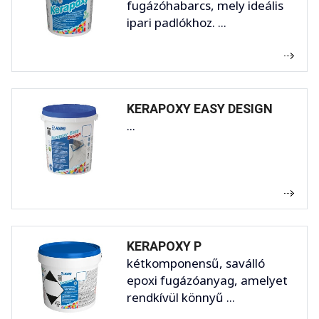
fugázóhabarcs, mely ideális
ipari padlókhoz. ...
KERAPOXY EASY DESIGN
...
KERAPOXY P
kétkomponensű, saválló
epoxi fugázóanyag, amelyet
rendkívül könnyű ...