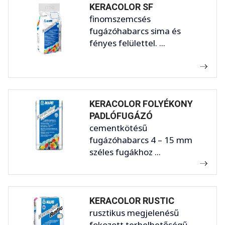
KERACOLOR SF
finomszemcsés
fugázóhabarcs sima és
fényes felülettel. ...
KERACOLOR FOLYÉKONY
PADLÓFUGÁZÓ
cementkötésű
fugázóhabarcs 4 – 15 mm
széles fugákhoz ...
KERACOLOR RUSTIC
rusztikus megjelenésű
fokozott terhelhetőségű,