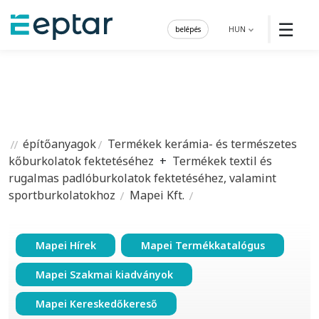
☰
belépés
HUN
építőanyagok
Termékek kerámia- és természetes
kőburkolatok fektetéséhez
+
Termékek textil és
rugalmas padlóburkolatok fektetéséhez, valamint
sportburkolatokhoz
Mapei Kft.
Mapei Hírek
Mapei Termékkatalógus
Mapei Szakmai kiadványok
Mapei Kereskedőkereső