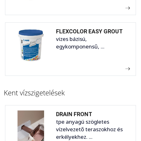
FLEXCOLOR EASY GROUT
vizes bázisú,
egykomponensű, ...
Kent vízszigetelések
DRAIN FRONT
tpe anyagú szögletes
vízelvezető teraszokhoz és
erkélyekhez. ...