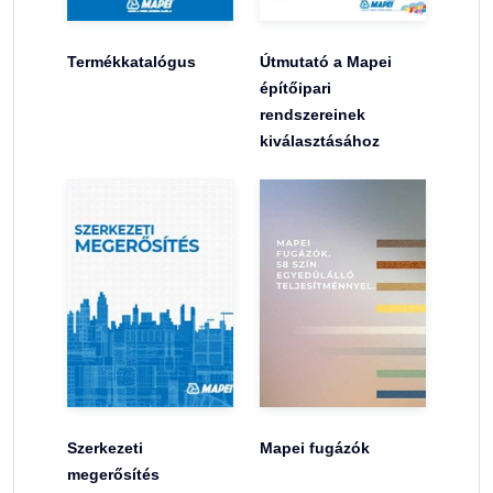
Termékkatalógus
Útmutató a Mapei
építőipari
rendszereinek
kiválasztásához
Szerkezeti
Mapei fugázók
megerősítés