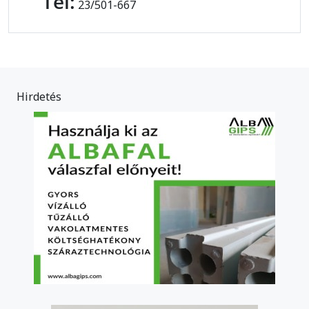
Tel:
23/501-667
Hirdetés