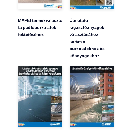
MAPEI termékválasztó
Útmutató
fa padlóburkolatok
ragasztóanyagok
fektetéséhez
választásához
kerámia
burkolatokhoz és
kőanyagokhoz