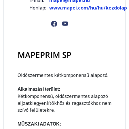
E-mail:
mapei@mapei.hu
Honlap:
www.mapei.com/hu/hu/kezdolap
MAPEPRIM SP
Oldószermentes kétkomponensű alapozó.
Alkalmazási terület:
Kétkomponensű, oldószermentes alapozó
aljzatkiegyenlítőkhöz és ragasztókhoz nem
szívó felületekre.
MŰSZAKI ADATOK: