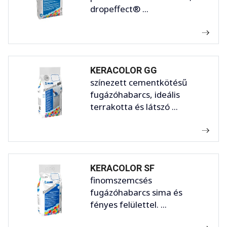
dropeffect® ...
KERACOLOR GG
színezett cementkötésű
fugázóhabarcs, ideális
terrakotta és látszó ...
KERACOLOR SF
finomszemcsés
fugázóhabarcs sima és
fényes felülettel. ...