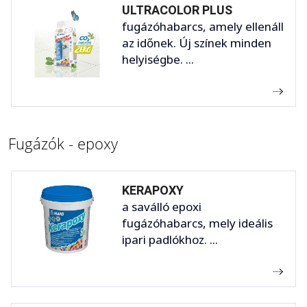
ULTRACOLOR PLUS
fugázóhabarcs, amely ellenáll
az időnek. Új színek minden
helyiségbe. ...
Fugázók - epoxy
KERAPOXY
a saválló epoxi
fugázóhabarcs, mely ideális
ipari padlókhoz. ...