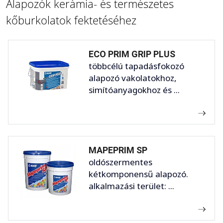
Alapozók kerámia- és természetes
kőburkolatok fektetéséhez
ECO PRIM GRIP PLUS
többcélú tapadásfokozó
alapozó vakolatokhoz,
simítóanyagokhoz és ...
MAPEPRIM SP
oldószermentes
kétkomponensű alapozó.
alkalmazási terület: ...