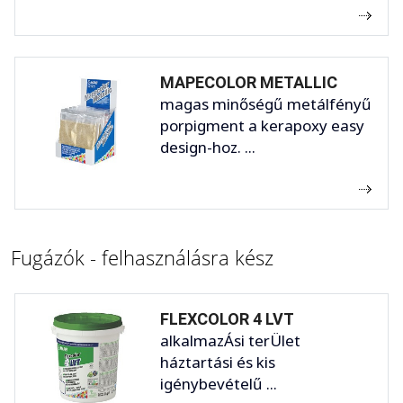
MAPECOLOR METALLIC
magas minőségű metálfényű
porpigment a kerapoxy easy
design-hoz. ...
Fugázók - felhasználásra kész
FLEXCOLOR 4 LVT
alkalmazÁsi terÜlet
háztartási és kis
igénybevételű ...