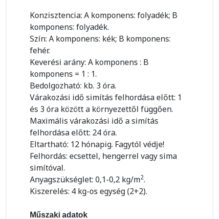
Konzisztencia: A komponens: folyadék; B
komponens: folyadék.
Szín: A komponens: kék; B komponens:
fehér.
Keverési arány: A komponens : B
komponens = 1 : 1.
Bedolgozható: kb. 3 óra.
Várakozási idő simítás felhordása előtt: 1
és 3 óra között a környezettől függően.
Maximális várakozási idő a simítás
felhordása előtt: 24 óra.
Eltartható: 12 hónapig. Fagytól védje!
Felhordás: ecsettel, hengerrel vagy sima
simítóval.
2
Anyagszükséglet: 0,1-0,2 kg/m
.
Kiszerelés: 4 kg-os egység (2+2).
Műszaki adatok