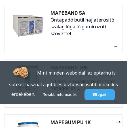
MAPEBAND SA
Öntapadó butil hajlaterősítő
szalag lúgálló gumírozott
szövettel ...
MAPEBAND TPE
Mint minden weboldal, az eptar.hu is
tpe szalag legfeljebb 5 vagy
10 mm elmozdulású mozgási
sütiket használ a jobb és biztonságosabb működés
hézagok és ...
érdekében.
További információk
Elfogad
MAPEGUM PU 1K