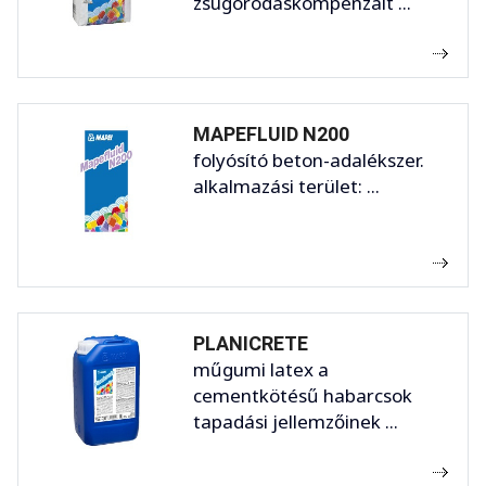
zsugorodáskompenzált ...
MAPEFLUID N200
folyósító beton-adalékszer.
alkalmazási terület: ...
PLANICRETE
műgumi latex a
cementkötésű habarcsok
tapadási jellemzőinek ...