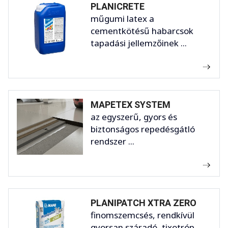
PLANICRETE
műgumi latex a
cementkötésű habarcsok
tapadási jellemzőinek ...
MAPETEX SYSTEM
az egyszerű, gyors és
biztonságos repedésgátló
rendszer ...
PLANIPATCH XTRA ZERO
finomszemcsés, rendkívül
gyorsan száradó, tixotróp ...