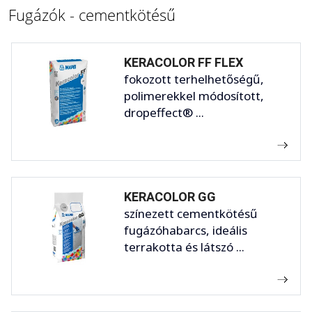
Fugázók - cementkötésű
KERACOLOR FF FLEX
fokozott terhelhetőségű,
polimerekkel módosított,
dropeffect® ...
KERACOLOR GG
színezett cementkötésű
fugázóhabarcs, ideális
terrakotta és látszó ...