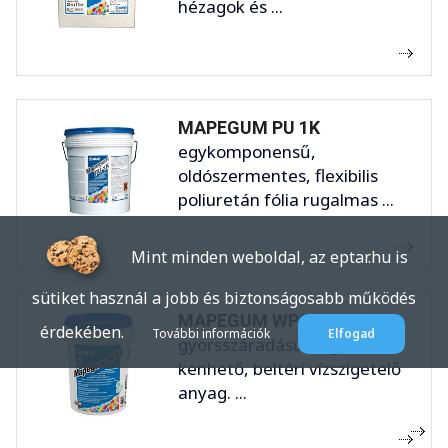
hézagok és ...
MAPEGUM PU 1K
egykomponensű,
oldószermentes, flexibilis
poliuretán fólia rugalmas ...
Mint minden weboldal, az eptar.hu is
sütiket használ a jobb és biztonságosabb működés
MAPEGUM WPS
érdekében.
További információk
Elfogad
gyorsszáradású, rugalmas,
kenhető, beltéri vízszigetelő
anyag. ...