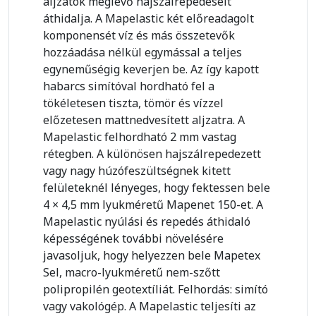
aljzatok meglévő hajszálrepedéseit
áthidalja. A Mapelastic két előreadagolt
komponensét víz és más összetevők
hozzáadása nélkül egymással a teljes
egyneműségig keverjen be. Az így kapott
habarcs simítóval hordható fel a
tökéletesen tiszta, tömör és vízzel
előzetesen mattnedvesített aljzatra. A
Mapelastic felhordható 2 mm vastag
rétegben. A különösen hajszálrepedezett
vagy nagy húzófeszültségnek kitett
felületeknél lényeges, hogy fektessen bele
4 × 4,5 mm lyukméretű Mapenet 150-et. A
Mapelastic nyúlási és repedés áthidaló
képességének további növelésére
javasoljuk, hogy helyezzen bele Mapetex
Sel, macro-lyukméretű nem-szőtt
polipropilén geotextíliát. Felhordás: simító
vagy vakológép. A Mapelastic teljesíti az