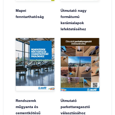
Mapei
Útmutató nagy
fenntarthatóság
formátumú
kerámialapok
lefektetéséhez
Rendszerek
Útmutató
műgyanta és
parkettaragasztó
cementkötésű
választásához