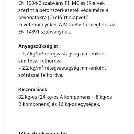
EN 1504-2 szabvány PI, MC és IR elvek
szerint a betonszerkezetek védelmére a
bevonatokra (C) előírt alapvető
követelményeket. A Mapelastic megfelel az
EN 14891 szabványnak.
Anyagszükséglet
2
– 1,7 kg/m
rétegvastagság mm-enként
simítóval felhordva;
2
– 2,2 kg/m
rétegvastagság mm-enként
szórással felhordva.
Kiszerelések
32 kg-os (24 kg-os A komponens + 8 kg-os
B komponens) és 16 kg-os egységek.