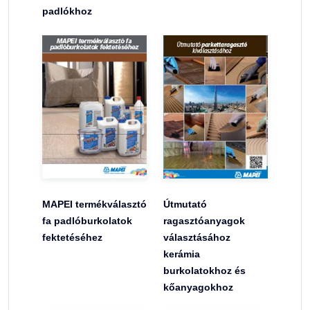
padlókhoz
MAPEI termékválasztó
Útmutató
fa padlóburkolatok
ragasztóanyagok
fektetéséhez
választásához
kerámia
burkolatokhoz és
kőanyagokhoz