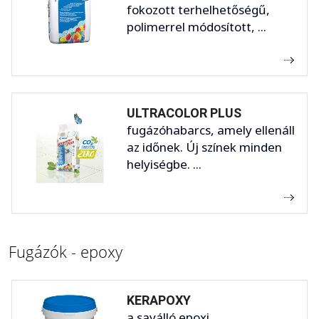
fokozott terhelhetőségű,
polimerrel módosított, ...
ULTRACOLOR PLUS
fugázóhabarcs, amely ellenáll
az időnek. Új színek minden
helyiségbe. ...
Fugázók - epoxy
KERAPOXY
a saválló epoxi