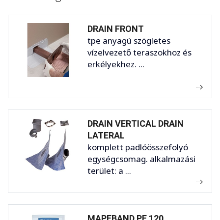
DRAIN FRONT
tpe anyagú szögletes
vízelvezető teraszokhoz és
erkélyekhez. ...
DRAIN VERTICAL DRAIN
LATERAL
komplett padlóösszefolyó
egységcsomag. alkalmazási
terület: a ...
MAPEBAND PE 120