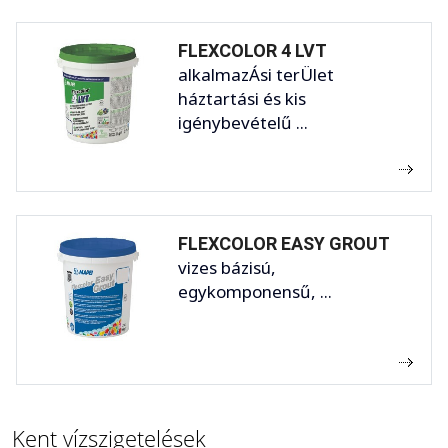
FLEXCOLOR 4 LVT
alkalmazÁsi terÜlet
háztartási és kis
igénybevételű ...
FLEXCOLOR EASY GROUT
vizes bázisú,
egykomponensű, ...
Kent vízszigetelések