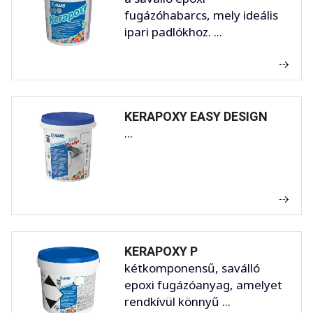
fugázóhabarcs, mely ideális
ipari padlókhoz. ...
KERAPOXY EASY DESIGN
...
KERAPOXY P
kétkomponensű, saválló
epoxi fugázóanyag, amelyet
rendkívül könnyű ...