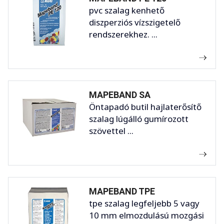
pvc szalag kenhető
diszperziós vízszigetelő
rendszerekhez. ...
MAPEBAND SA
Öntapadó butil hajlaterősítő
szalag lúgálló gumírozott
szövettel ...
MAPEBAND TPE
tpe szalag legfeljebb 5 vagy
10 mm elmozdulású mozgási