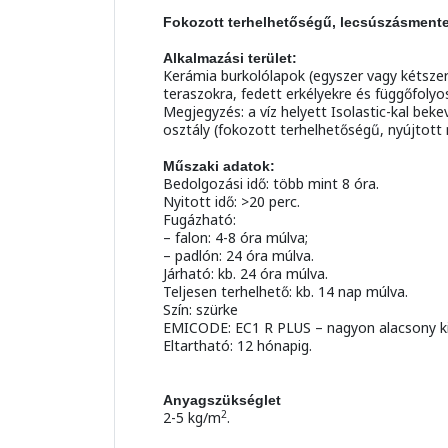
Fokozott terhelhetőségű, lecsúszásment
Alkalmazási terület:
Kerámia burkolólapok (egyszer vagy kétszer 
teraszokra, fedett erkélyekre és függőfolyo
Megjegyzés: a víz helyett Isolastic-kal beke
osztály (fokozott terhelhetőségű, nyújtott 
Műszaki adatok:
Bedolgozási idő: több mint 8 óra.
Nyitott idő: >20 perc.
Fugázható:
– falon: 4-8 óra múlva;
– padlón: 24 óra múlva.
Járható: kb. 24 óra múlva.
Teljesen terhelhető: kb. 14 nap múlva.
Szín: szürke
EMICODE: EC1 R PLUS – nagyon alacsony k
Eltartható: 12 hónapig.
Anyagszükséglet
2
2-5 kg/m
.