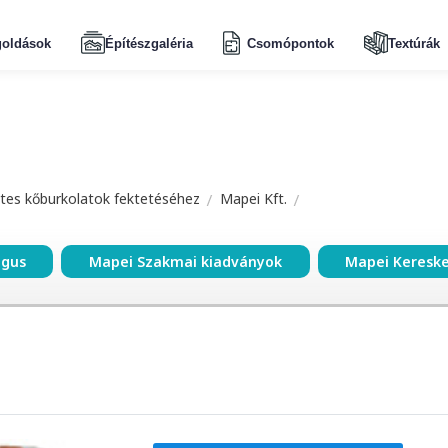
oldások
Építészgaléria
Csomópontok
Textúrák
tes kőburkolatok fektetéséhez
Mapei Kft.
ógus
Mapei Szakmai kiadványok
Mapei Keresk