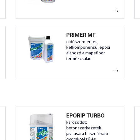
PRIMER MF
oldószermentes,
kétkomponensű, epoxi
alapozó a mapefloor
termékcsalád ...
EPORIP TURBO
károsodott
betonszerkezetek
javítására használható
gyorskötésű és ...