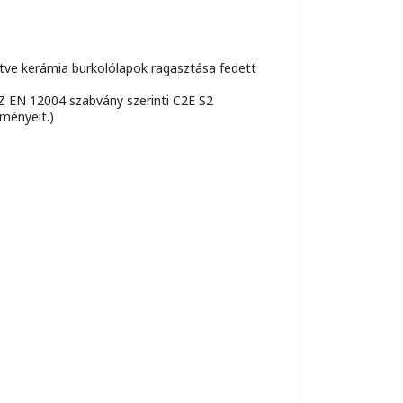
letve kerámia burkolólapok ragasztása fedett
MSZ EN 12004 szabvány szerinti C2E S2
lményeit.)