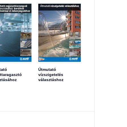
tató
Útmutató
ttaragasztó
vízszigetelés
ztásához
választáshoz