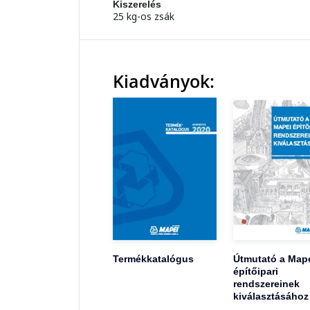
Kiszerelés
25 kg-os zsák
Kiadványok:
Termékkatalógus
Útmutató a Map
építőipari
rendszereinek
kiválasztásához