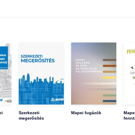
ei
Szerkezeti
Mapei fugázók
Mape
megerősítés
fennt