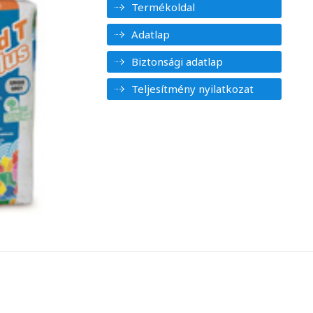
Termékoldal
Adatlap
Biztonsági adatlap
Teljesítmény nyilatkozat