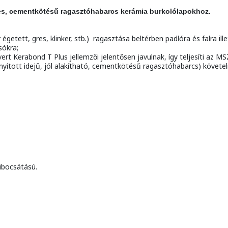
es, cementkötésű ragasztóhabarcs kerámia burkolólapokhoz.
égetett, gres, klinker, stb.) ragasztása beltérben padlóra és falra il
sókra;
vert Kerabond T Plus jellemzői jelentősen javulnak, így teljesíti az 
nyitott idejű, jól alakítható, cementkötésű ragasztóhabarcs) követe
ibocsátású.