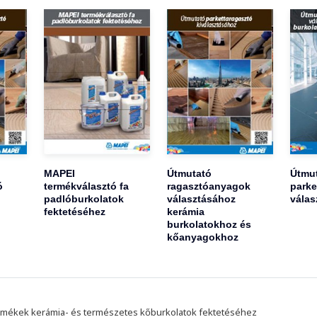
MAPEI
Útmutató
Útmu
ó
termékválasztó fa
ragasztóanyagok
parke
padlóburkolatok
választásához
válas
fektetéséhez
kerámia
burkolatokhoz és
kőanyagokhoz
mékek kerámia- és természetes kőburkolatok fektetéséhez