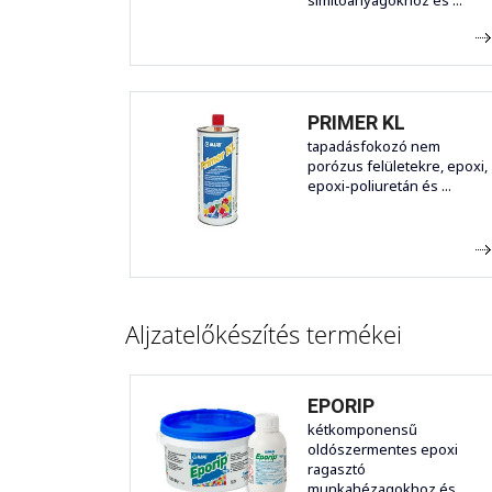
simítóanyagokhoz és ...
PRIMER KL
tapadásfokozó nem
porózus felületekre, epoxi,
epoxi-poliuretán és ...
Aljzatelőkészítés termékei
EPORIP
kétkomponensű
oldószermentes epoxi
ragasztó
munkahézagokhoz és ...