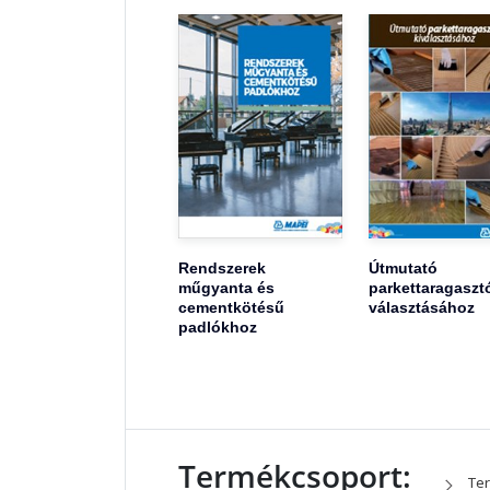
Rendszerek
Útmutató
műgyanta és
parkettaragaszt
cementkötésű
választásához
padlókhoz
Termékcsoport:
Ter