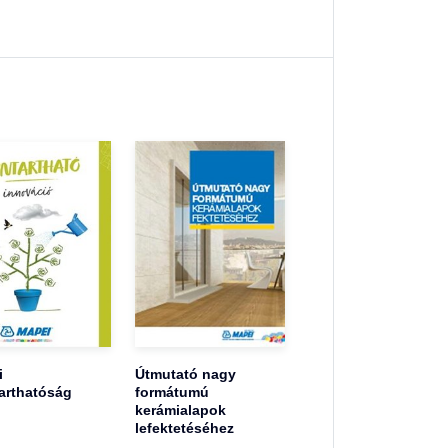
i
Útmutató nagy
arthatóság
formátumú
kerámialapok
lefektetéséhez