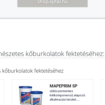
észetes kőburkolatok fektetéséhez:
 kőburkolatok fektetéséhez
MAPEPRIM SP
oldószermentes
kétkomponensű alapozó.
alkalmazási terület: ...