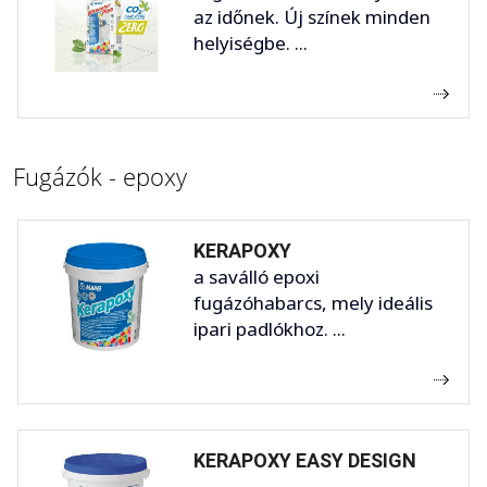
az időnek. Új színek minden
helyiségbe. ...
Fugázók - epoxy
KERAPOXY
a saválló epoxi
fugázóhabarcs, mely ideális
ipari padlókhoz. ...
KERAPOXY EASY DESIGN
...