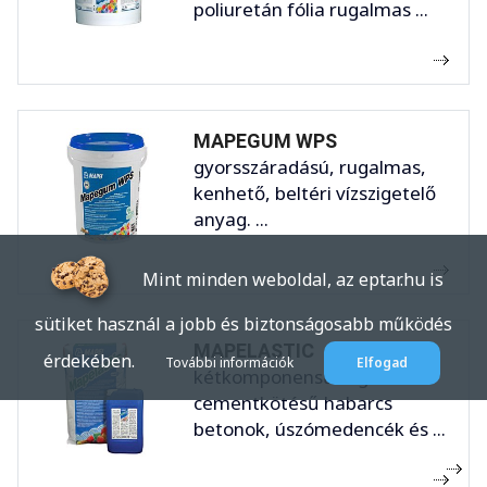
poliuretán fólia rugalmas ...
MAPEGUM WPS
gyorsszáradású, rugalmas,
kenhető, beltéri vízszigetelő
anyag. ...
Mint minden weboldal, az eptar.hu is
sütiket használ a jobb és biztonságosabb működés
MAPELASTIC
érdekében.
További információk
Elfogad
kétkomponensű rugalmas
cementkötésű habarcs
betonok, úszómedencék és ...