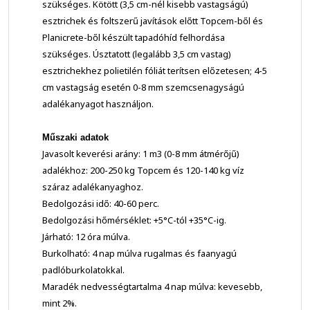
szükséges. Kötött (3,5 cm-nél kisebb vastagságú)
esztrichek és foltszerű javítások előtt Topcem-ből és
Planicrete-ből készült tapadóhíd felhordása
szükséges. Úsztatott (legalább 3,5 cm vastag)
esztrichekhez polietilén fóliát terítsen előzetesen; 4-5
cm vastagság esetén 0-8 mm szemcsenagyságú
adalékanyagot használjon.
Műszaki adatok
Javasolt keverési arány: 1 m3 (0-8 mm átmérőjű)
adalékhoz: 200-250 kg Topcem és 120-140 kg víz
száraz adalékanyaghoz.
Bedolgozási idő: 40-60 perc.
Bedolgozási hőmérséklet: +5°C-tól +35°C-ig.
Járható: 12 óra múlva.
Burkolható: 4 nap múlva rugalmas és faanyagú
padlóburkolatokkal.
Maradék nedvességtartalma 4 nap múlva: kevesebb,
mint 2%.