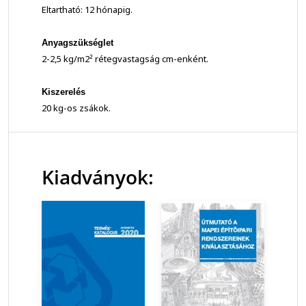
Eltartható: 12 hónapig.
Anyagszükséglet
2-2,5 kg/m2² rétegvastagság cm-enként.
Kiszerelés
20 kg-os zsákok.
Kiadványok: