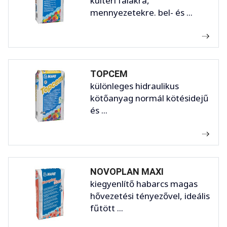
kültéri falakra,
mennyezetekre. bel- és ...
TOPCEM
különleges hidraulikus
kötőanyag normál kötésidejű
és ...
NOVOPLAN MAXI
kiegyenlítő habarcs magas
hővezetési tényezővel, ideális
fűtött ...