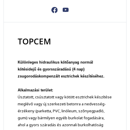
TOPCEM
Különleges hidraulikus kötőanyag normál
kötésidejű és gyorsszáradású (4 nap)
zsugorodáskompenzált esztrichek készítéséhez.
Alkalmazási terület:
Úsztatott, csúsztatott vagy kötött esztrichek készítése
meglévő vagy új szerkezeti betonra a nedvesség-
érzékeny (parketta, PVC, linóleum, szőnyegpadló,
gumi) vagy bármilyen egyéb burkolat fogadására,
ahol a gyors száradás és azonnali burkolhatóság