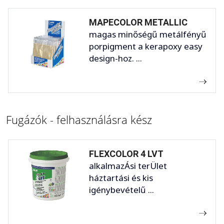
MAPECOLOR METALLIC
magas minőségű metálfényű
porpigment a kerapoxy easy
design-hoz. ...
Fugázók - felhasználásra kész
FLEXCOLOR 4 LVT
alkalmazÁsi terÜlet
háztartási és kis
igénybevételű ...