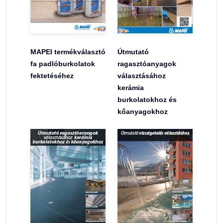
MAPEI termékválasztó
Útmutató
fa padlóburkolatok
ragasztóanyagok
fektetéséhez
választásához
kerámia
burkolatokhoz és
kőanyagokhoz