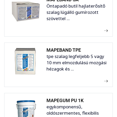
Öntapadó butil hajlaterősítő
szalag lúgálló gumírozott
szövettel ...
MAPEBAND TPE
tpe szalag legfeljebb 5 vagy
10 mm elmozdulású mozgási
hézagok és ...
MAPEGUM PU 1K
egykomponensű,
oldószermentes, flexibilis