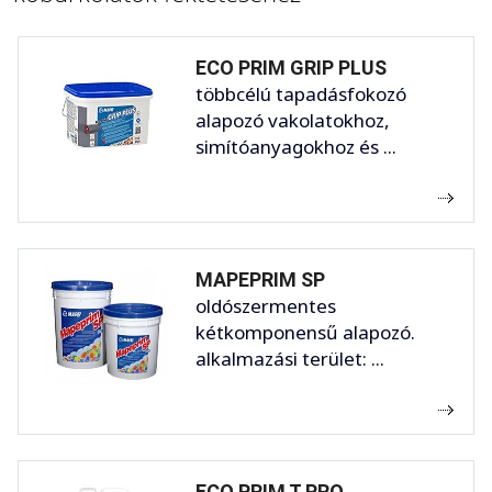
ECO PRIM GRIP PLUS
többcélú tapadásfokozó
alapozó vakolatokhoz,
simítóanyagokhoz és ...
MAPEPRIM SP
oldószermentes
kétkomponensű alapozó.
alkalmazási terület: ...
ECO PRIM T PRO