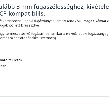
galább 3 mm fugaszélességhez, kivétel
CP-kompatibilis.
kétkomponensű epoxi fugázóanyag, amely
rendkívül magas kémiai e
ugákhoz lett kifejlesztve.
agy természetes kő fugázáshoz, amikor a
epoxi fugázóanyag
normál
aromás szénhidrogénekkel szemben).
ható felületek
mben