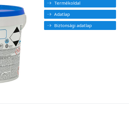
Termékoldal
Adatlap
Biztonsági adatlap