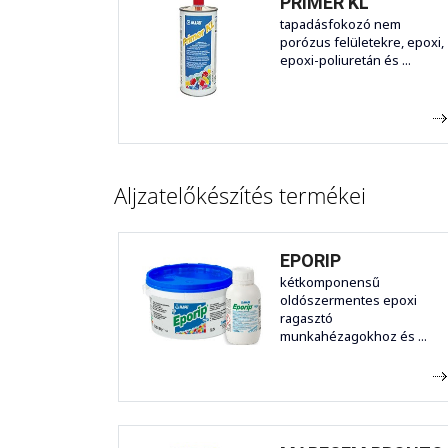
PRIMER KL
tapadásfokozó nem
porózus felületekre, epoxi,
epoxi-poliuretán és ...
Aljzatelőkészítés termékei
EPORIP
kétkomponensű
oldószermentes epoxi
ragasztó
munkahézagokhoz és ...