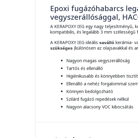
Epoxi fugázóhabarcs le
vegyszerállósággal, HAC
A KERAPOXY IEG egy nagy teljesítményű, 
kompatibilis, és legalább 3 mm szélességű f
A KERAPOXY IEG ideális
kerámia- v
saválló
(különösen az olajsavakkal és 
szükséges
Nagyon magas vegyszerállóság
Tartós és ellenálló
Higiénikusabb és könnyebben tisztít
Ellenálló a nehéz forgalommal sze
Könnyen bedolgozható
Szilárd fugázó repedések nélkül
Nagyon alacsony VOC kibocsátás