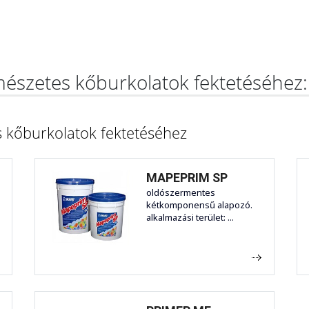
észetes kőburkolatok fektetéséhez:
 kőburkolatok fektetéséhez
MAPEPRIM SP
oldószermentes
kétkomponensű alapozó.
alkalmazási terület: ...