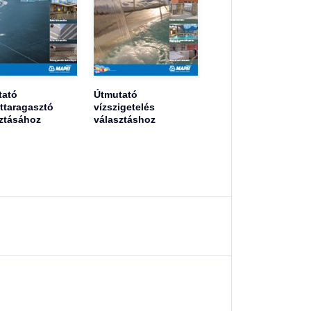
tató
Útmutató
ttaragasztó
vízszigetelés
ztásához
választáshoz