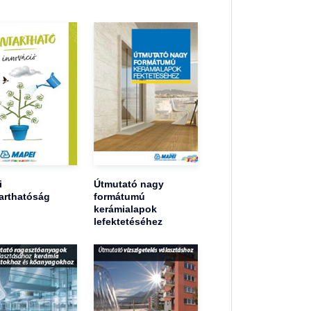
i
Útmutató nagy
arthatóság
formátumú
kerámialapok
lefektetéséhez