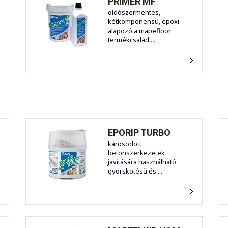
PRIMER MF
oldószermentes,
kétkomponensű, epoxi
alapozó a mapefloor
termékcsalád ...
EPORIP TURBO
károsodott
betonszerkezetek
javítására használható
gyorskötésű és ...