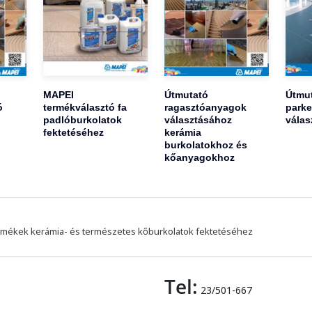
MAPEI
Útmutató
Útmu
ó
termékválasztó fa
ragasztóanyagok
parke
padlóburkolatok
választásához
válas
fektetéséhez
kerámia
burkolatokhoz és
kőanyagokhoz
mékek kerámia- és természetes kőburkolatok fektetéséhez
Tel:
23/501-667