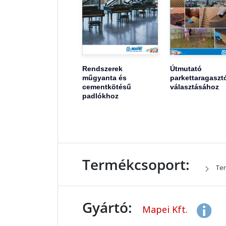
Rendszerek
Útmutató
műgyanta és
parkettaragaszt
cementkötésű
választásához
padlókhoz
Termékcsoport:
Ter
Gyártó:
Mapei Kft.