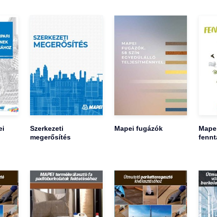
ei
Szerkezeti
Mapei fugázók
Mape
megerősítés
fennt