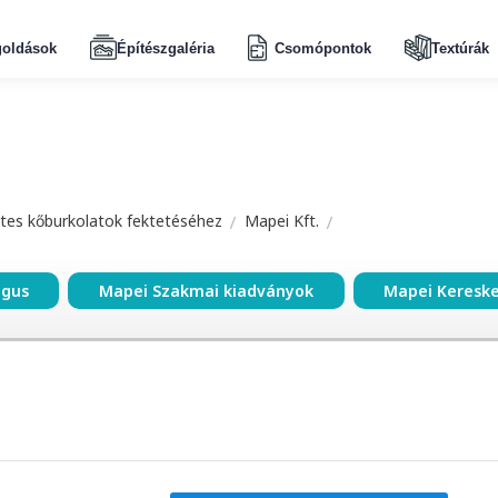
oldások
Építészgaléria
Csomópontok
Textúrák
tes kőburkolatok fektetéséhez
Mapei Kft.
ógus
Mapei Szakmai kiadványok
Mapei Keresk