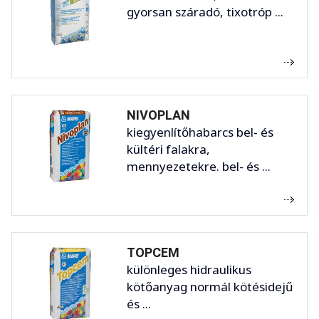
gyorsan száradó, tixotróp ...
NIVOPLAN
kiegyenlítőhabarcs bel- és
kültéri falakra,
mennyezetekre. bel- és ...
TOPCEM
különleges hidraulikus
kötőanyag normál kötésidejű
és ...