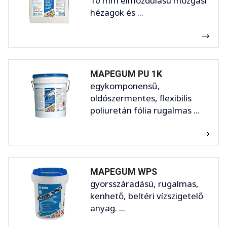
10 mm elmozdulású mozgási
hézagok és ...
MAPEGUM PU 1K
egykomponensű,
oldószermentes, flexibilis
poliuretán fólia rugalmas ...
MAPEGUM WPS
gyorsszáradású, rugalmas,
kenhető, beltéri vízszigetelő
anyag. ...