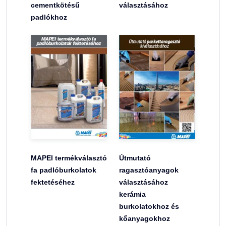
cementkötésű
választásához
padlókhoz
MAPEI termékválasztó
Útmutató
fa padlóburkolatok
ragasztóanyagok
fektetéséhez
választásához
kerámia
burkolatokhoz és
kőanyagokhoz