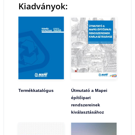
Kiadványok:
Termékkatalógus
Útmutató a Mapei
építőipari
rendszereinek
kiválasztásához