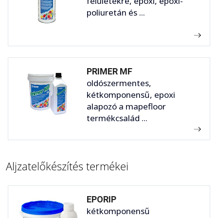
felületekre, epoxi, epoxi-
poliuretán és ...
PRIMER MF
oldószermentes,
kétkomponensű, epoxi
alapozó a mapefloor
termékcsalád ...
Aljzatelőkészítés termékei
EPORIP
kétkomponensű