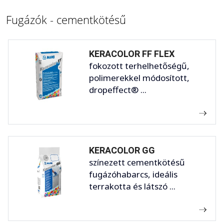
Fugázók - cementkötésű
KERACOLOR FF FLEX
fokozott terhelhetőségű,
polimerekkel módosított,
dropeffect® ...
KERACOLOR GG
színezett cementkötésű
fugázóhabarcs, ideális
terrakotta és látszó ...