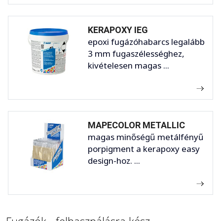
KERAPOXY IEG
epoxi fugázóhabarcs legalább
3 mm fugaszélességhez,
kivételesen magas ...
MAPECOLOR METALLIC
magas minőségű metálfényű
porpigment a kerapoxy easy
design-hoz. ...
Fugázók - felhasználásra kész