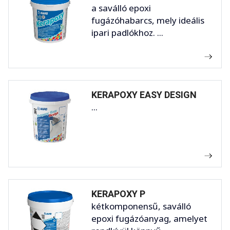
a saválló epoxi
fugázóhabarcs, mely ideális
ipari padlókhoz. ...
KERAPOXY EASY DESIGN
...
KERAPOXY P
kétkomponensű, saválló
epoxi fugázóanyag, amelyet