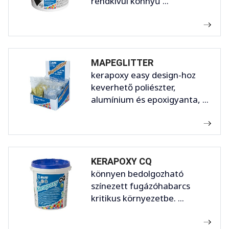
rendkívül könnyű ...
MAPEGLITTER
kerapoxy easy design-hoz
keverhető poliészter,
alumínium és epoxigyanta, ...
KERAPOXY CQ
könnyen bedolgozható
színezett fugázóhabarcs
kritikus környezetbe. ...