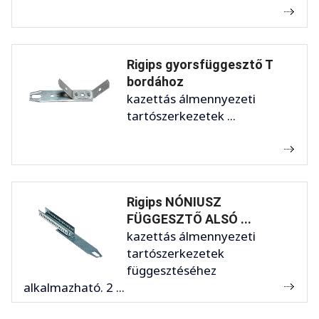
Rigips gyorsfüggesztő T
bordához
kazettás álmennyezeti
tartószerkezetek ...
Rigips NÓNIUSZ
FÜGGESZTŐ ALSÓ ...
kazettás álmennyezeti
tartószerkezetek
függesztéséhez
alkalmazható. 2 ...