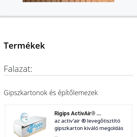
Termékek
Falazat:
Gipszkartonok és építőlemezek
Rigips ActivAir® ...
az activ’air ® levegőtisztító
gipszkarton kiváló megoldás
...