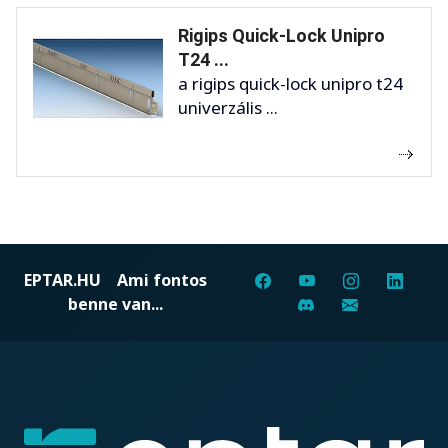
Rigips Quick-Lock Unipro
T24 ...
a rigips quick-lock unipro t24
univerzális ...
EPTAR.HU
Ami fontos
benne van...