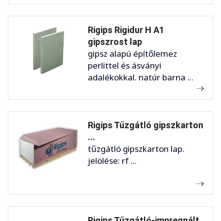
Rigips Rigidur H A1
gipszrost lap
gipsz alapú építőlemez
perlittel és ásványi
adalékokkal. natúr barna ...
Rigips Tűzgátló gipszkarton
...
tűzgátló gipszkarton lap.
jelölése: rf ...
Rigips Tűzgátló-impregnált