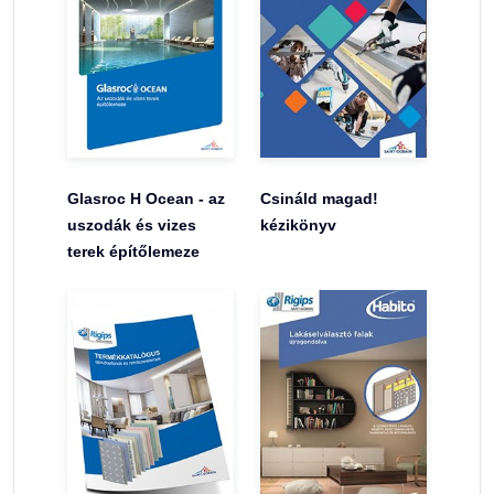
Glasroc H Ocean - az
Csináld magad!
uszodák és vizes
kézikönyv
terek építőlemeze