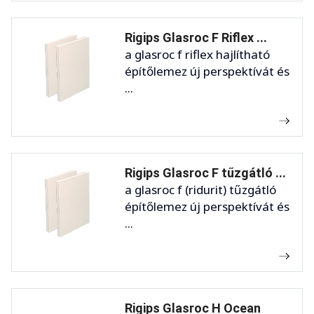
Rigips Glasroc F Riflex ...
a glasroc f riflex hajlítható
építőlemez új perspektívát és
...
Rigips Glasroc F tűzgátló ...
a glasroc f (ridurit) tűzgátló
építőlemez új perspektívát és
...
Rigips Glasroc H Ocean