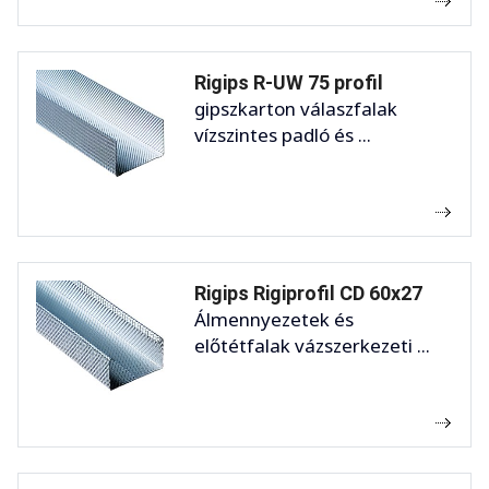
Rigips R-UW 75 profil
gipszkarton válaszfalak
vízszintes padló és ...
Rigips Rigiprofil CD 60x27
Álmennyezetek és
előtétfalak vázszerkezeti ...