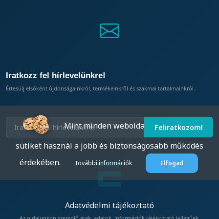
Iratkozz fel hírlevelünkre!
Értesülj elsőként újdonságainkról, termékeinkről és szakmai tartalmainkról.
Mint minden weboldal, az eptar.hu is
sütiket használ a jobb és biztonságosabb működés
érdekében.
További információk
Elfogad
Adatvédelmi tájékoztató
Az oldalunkon szereplő árak, adatok, információk tájékoztató jellegűek.