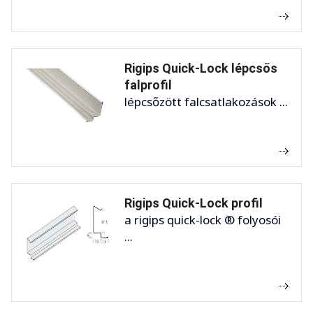
Rigips Quick-Lock lépcsős
falprofil
lépcsőzött falcsatlakozások ...
Rigips Quick-Lock profil
a rigips quick-lock ® folyosói
...