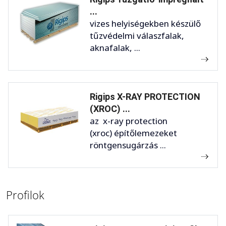
...
vizes helyiségekben készülő
tűzvédelmi válaszfalak,
aknafalak, ...
Rigips X-RAY PROTECTION
(XROC) ...
az x-ray protection
(xroc) építőlemezeket
röntgensugárzás ...
Profilok