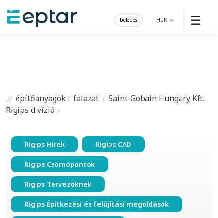
☰
belépés
HUN
építőanyagok
falazat
Saint-Gobain Hungary Kft.
Rigips divízió
Rigips Hírek
Rigips CAD
Rigips Csomópontok
Rigips Tervezőknek
Rigips Építkezési és felújítási megoldások