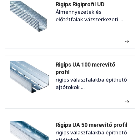
Rigips Rigiprofil UD
Álmennyezetek és
előtétfalak vázszerkezeti ...
Rigips UA 100 merevítő
profil
rigips válaszfalakba építhető
ajtótokok ...
Rigips UA 50 merevítő profil
rigips válaszfalakba építhető
ajtótokok ...