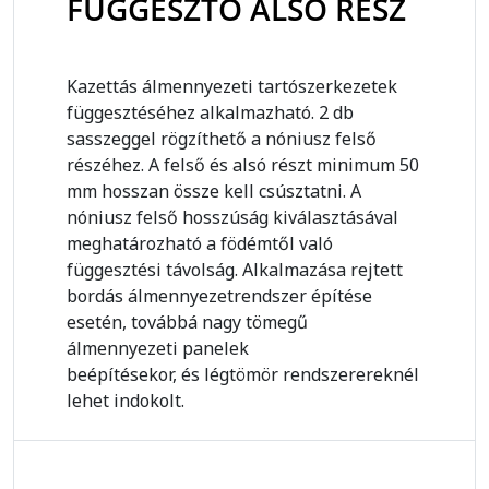
FÜGGESZTŐ ALSÓ RÉSZ
Kazettás álmennyezeti tartószerkezetek
függesztéséhez alkalmazható. 2 db
sasszeggel rögzíthető a nóniusz felső
részéhez. A felső és alsó részt minimum 50
mm hosszan össze kell csúsztatni. A
nóniusz felső hosszúság kiválasztásával
meghatározható a födémtől való
függesztési távolság. Alkalmazása rejtett
bordás álmennyezetrendszer építése
esetén, továbbá nagy tömegű
álmennyezeti panelek
beépítésekor, és légtömör rendszerereknél
lehet indokolt.