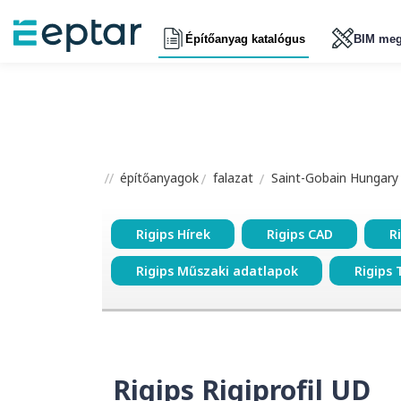
Építőanyag katalógus
BIM meg
építőanyagok
falazat
Saint-Gobain Hungary K
Rigips Hírek
Rigips CAD
R
Rigips Műszaki adatlapok
Rigips 
Rigips Rigiprofil UD