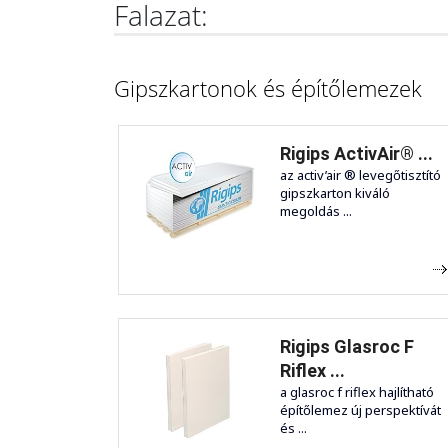
Falazat:
Gipszkartonok és építőlemezek
Rigips ActivAir® ...
az activ’air ® levegőtisztító
gipszkarton kiváló
megoldás ...
Rigips Glasroc F
Riflex ...
a glasroc f riflex hajlítható
építőlemez új perspektívát
és ...