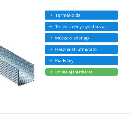
Termékoldal
Teljesítmény nyilatkozat
Műszaki adatlap
Használati útmutató
Kiadvány