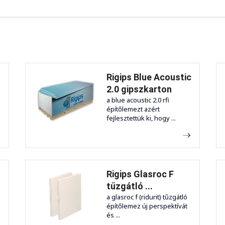
Rigips Blue Acoustic
2.0 gipszkarton
a blue acoustic 2.0 rfi
építőlemezt azért
fejlesztettük ki, hogy ...
Rigips Glasroc F
tűzgátló ...
a glasroc f (ridurit) tűzgátló
építőlemez új perspektívát
és ...