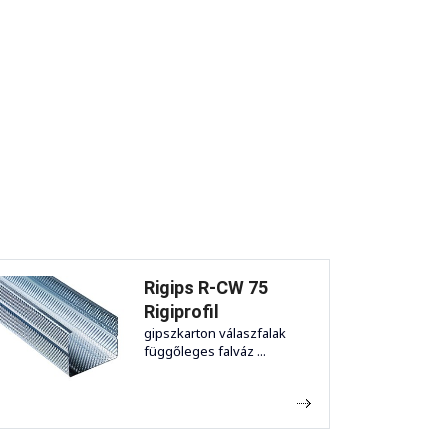
Rigips R-CW 75
Rigiprofil
gipszkarton válaszfalak
függőleges falváz ...