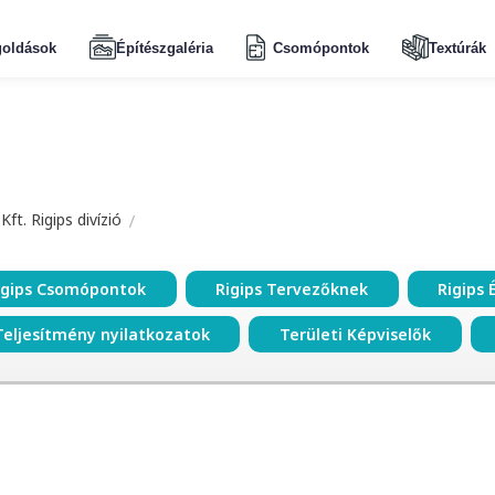
oldások
Építészgaléria
Csomópontok
Textúrák
ft. Rigips divízió
igips Csomópontok
Rigips Tervezőknek
Rigips 
Teljesítmény nyilatkozatok
Területi Képviselők