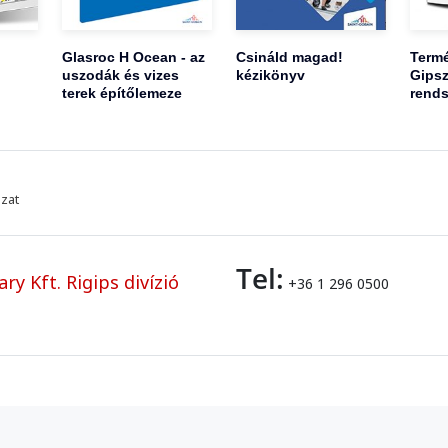
Glasroc H Ocean - az
Csináld magad!
Termé
uszodák és vizes
kézikönyv
Gipsz
terek építőlemeze
rends
azat
Tel:
y Kft. Rigips divízió
+36 1 296 0500