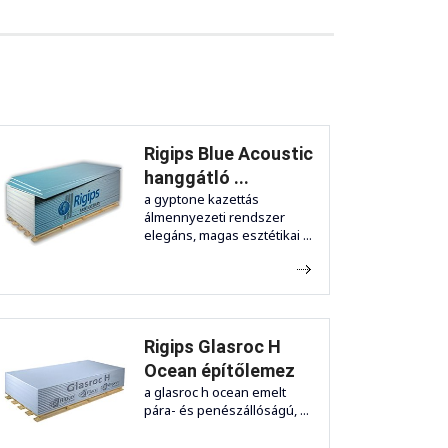
Rigips Blue Acoustic
hanggátló ...
a gyptone kazettás
álmennyezeti rendszer
elegáns, magas esztétikai ...
Rigips Glasroc H
Ocean építőlemez
a glasroc h ocean emelt
pára- és penészállóságú, ...