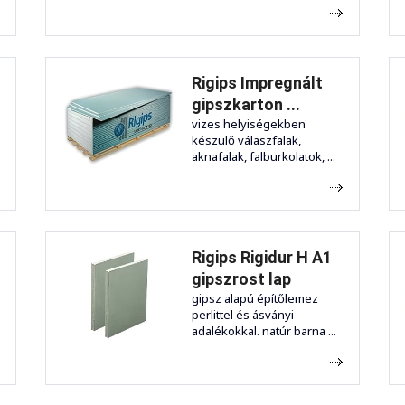
Rigips Impregnált
gipszkarton ...
vizes helyiségekben
készülő válaszfalak,
aknafalak, falburkolatok, ...
Rigips Rigidur H A1
gipszrost lap
gipsz alapú építőlemez
perlittel és ásványi
adalékokkal. natúr barna ...