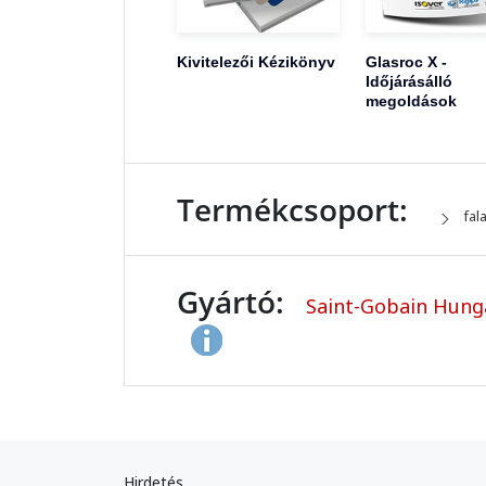
Kivitelezői Kézikönyv
Glasroc X -
Időjárásálló
megoldások
Termékcsoport:
fal
Gyártó:
Saint-Gobain Hungar
Hirdetés