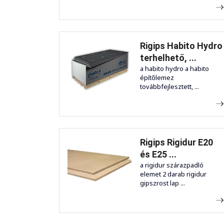
Rigips Habito Hydro
terhelhető, ...
a habito hydro a habito
építőlemez
továbbfejlesztett, ...
Rigips Rigidur E20
és E25 ...
a rigidur szárazpadló
elemet 2 darab rigidur
gipszrost lap ...