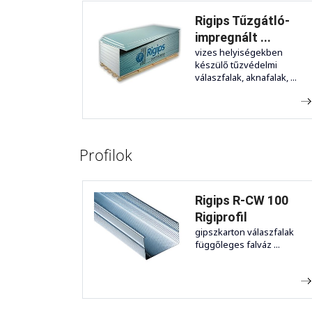
Rigips Tűzgátló-
impregnált ...
vizes helyiségekben
készülő tűzvédelmi
válaszfalak, aknafalak, ...
Profilok
Rigips R-CW 100
Rigiprofil
gipszkarton válaszfalak
függőleges falváz ...