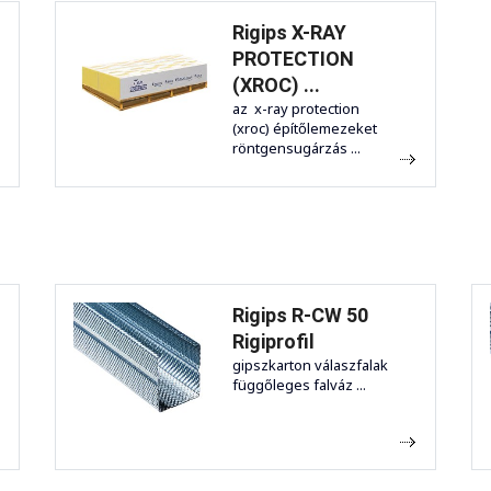
Rigips X-RAY
PROTECTION
(XROC) ...
az x-ray protection
(xroc) építőlemezeket
röntgensugárzás ...
Rigips R-CW 50
Rigiprofil
gipszkarton válaszfalak
függőleges falváz ...