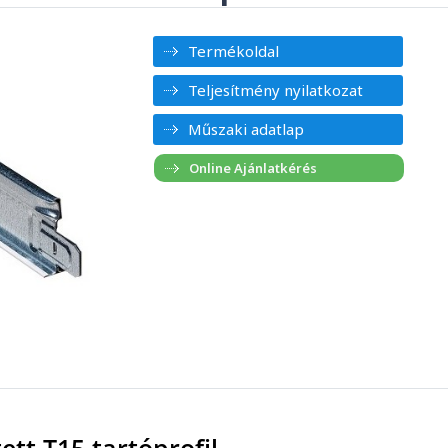
Termékoldal
Teljesítmény nyilatkozat
Műszaki adatlap