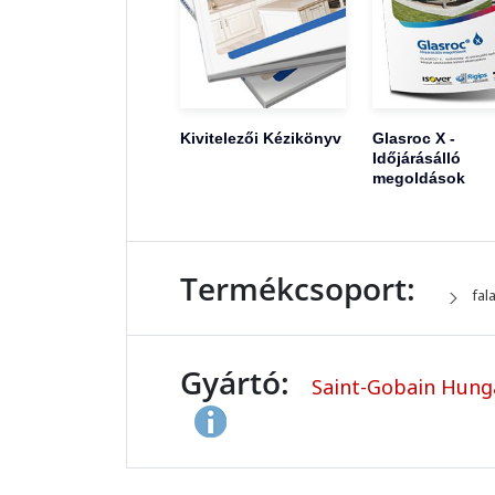
Kivitelezői Kézikönyv
Glasroc X -
Időjárásálló
megoldások
Termékcsoport:
fal
Gyártó:
Saint-Gobain Hungar