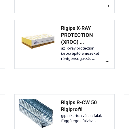
Rigips X-RAY
PROTECTION
(XROC) ...
az x-ray protection
(xroc) építőlemezeket
röntgensugárzás ...
Rigips R-CW 50
Rigiprofil
gipszkarton válaszfalak
függőleges falváz ...