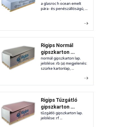
a glasroc h ocean emelt
pára- és penészállóságú, ...
Rigips Normál
gipszkarton ...
normál gipszkarton lap.
jelölése: rb (a) megjelenés:
szürke kartonlap, ...
Rigips Tűzgátló
gipszkarton ...
tűzgátló gipszkarton lap.
jelölése: rf ...