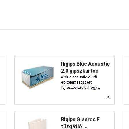
Rigips Blue Acoustic
2.0 gipszkarton
a blue acoustic 2.0 rfi
építőlemezt azért
fejlesztettük ki, hogy ...
Rigips Glasroc F
tűzgátló ...