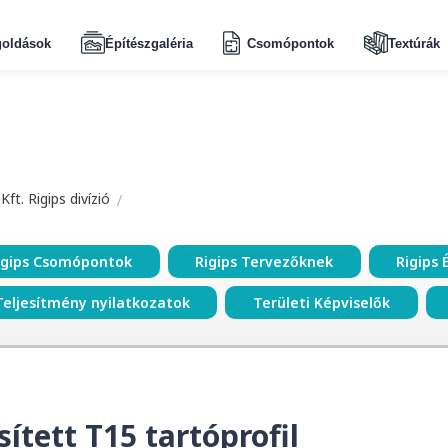
oldások
Építészgaléria
Csomópontok
Textúrák
ft. Rigips divízió
igips Csomópontok
Rigips Tervezőknek
Rigips 
Teljesítmény nyilatkozatok
Területi Képviselők
ített T15 tartóprofil