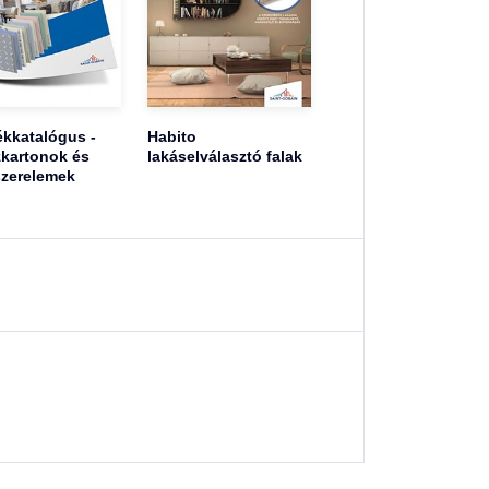
kkatalógus -
Habito
kartonok és
lakáselválasztó falak
zerelemek