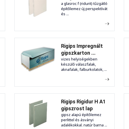
a glasroc f (ridurit) tűzgátló
építőlemez új perspektívát
és ...
Rigips Impregnált
gipszkarton ...
vizes helyiségekben
készülő válaszfalak,
aknafalak, falburkolatok, ...
Rigips Rigidur H A1
gipszrost lap
gipsz alapú építőlemez
perlittel és ásványi
adalékokkal. natúr barna ...