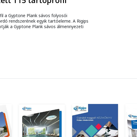
ett T15 tartóprofil
fil a Gyptone Plank sávos folyosói
ordó rendszerének egyik tartóeleme. A Rigips
lkotják a Gyptone Plank sávos álmennyezeti