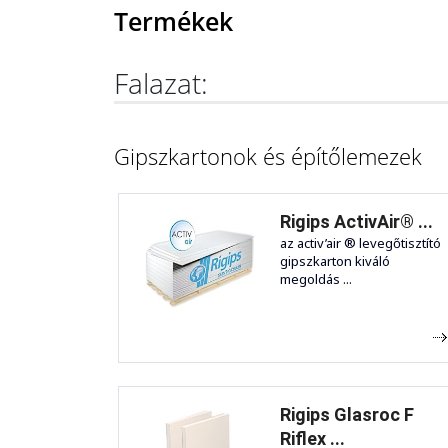
Termékek
Falazat:
Gipszkartonok és építőlemezek
Rigips ActivAir® ...
az activ’air ® levegőtisztító
gipszkarton kiváló
megoldás ...
Rigips Glasroc F
Riflex ...