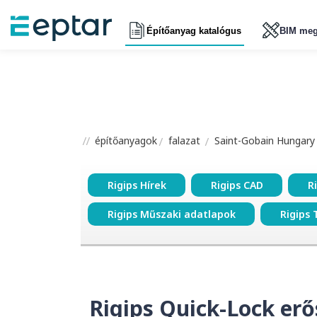
Építőanyag katalógus
BIM meg
építőanyagok
falazat
Saint-Gobain Hungary K
Rigips Hírek
Rigips CAD
R
Rigips Műszaki adatlapok
Rigips 
Rigips Quick-Lock erős