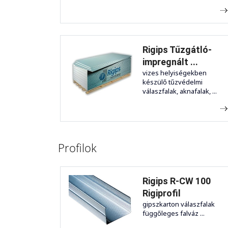
Rigips Tűzgátló-
impregnált ...
vizes helyiségekben
készülő tűzvédelmi
válaszfalak, aknafalak, ...
Profilok
Rigips R-CW 100
Rigiprofil
gipszkarton válaszfalak
függőleges falváz ...