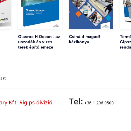
Glasroc H Ocean - az
Csináld magad!
Termé
uszodák és vizes
kézikönyv
Gipsz
terek építőlemeze
rends
azat
Tel:
y Kft. Rigips divízió
+36 1 296 0500