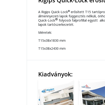
Rigips Quick-Lock erősít
®
A Rigips Quick-Lock
erősített T15 tartópro
álmennyezeti lapok függesztés nélküli, önh
®
Quick-Lock
folyosói falprofillal együtt a
lapok tartószerkezetét.
Méretek:
T15x38x1830 mm
T15x38x2430 mm
Kiadványok: