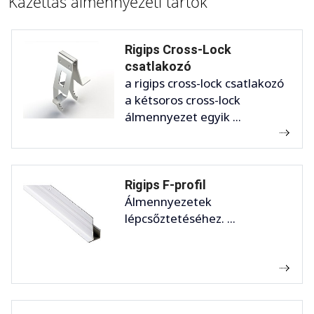
Kazettás álmennyezeti tartók
Rigips Cross-Lock
csatlakozó
a rigips cross-lock csatlakozó
a kétsoros cross-lock
álmennyezet egyik ...
Rigips F-profil
Álmennyezetek
lépcsőztetéséhez. ...