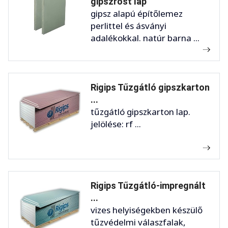
gipszrost lap
gipsz alapú építőlemez
perlittel és ásványi
adalékokkal. natúr barna ...
Rigips Tűzgátló gipszkarton
...
tűzgátló gipszkarton lap.
jelölése: rf ...
Rigips Tűzgátló-impregnált
...
vizes helyiségekben készülő
tűzvédelmi válaszfalak,