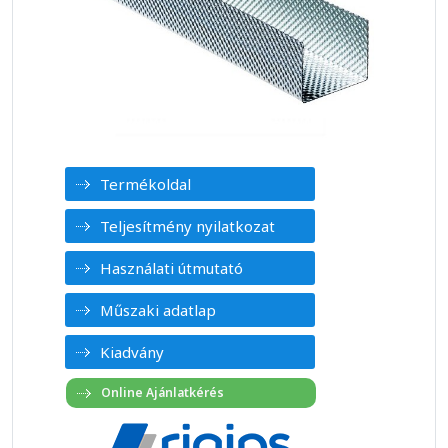
Termékoldal
Teljesítmény nyilatkozat
Használati útmutató
Műszaki adatlap
Kiadvány