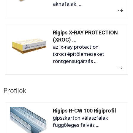
aknafalak, ...
Rigips X-RAY PROTECTION
(XROC) ...
az x-ray protection
(xroc) építőlemezeket
röntgensugárzás ...
Profilok
Rigips R-CW 100 Rigiprofil
gipszkarton válaszfalak
függőleges falváz ...