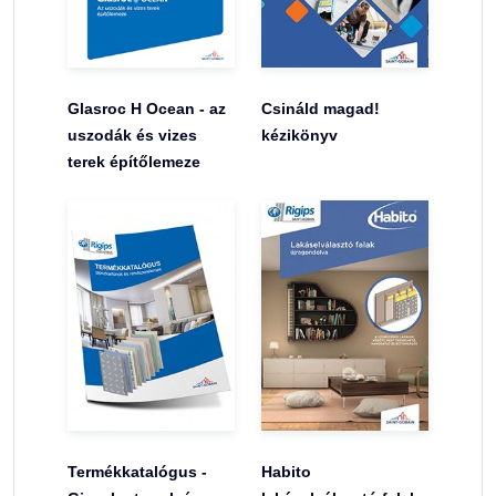
Glasroc H Ocean - az
Csináld magad!
uszodák és vizes
kézikönyv
terek építőlemeze
Termékkatalógus -
Habito