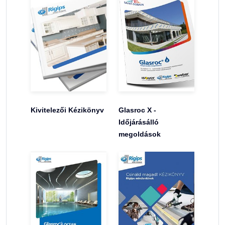
Kivitelezői Kézikönyv
Glasroc X -
Időjárásálló
megoldások