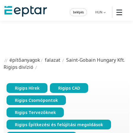
☰
belépés
HUN
építőanyagok
falazat
Saint-Gobain Hungary Kft.
Rigips divízió
Rigips Hírek
Rigips CAD
Rigips Csomópontok
Rigips Tervezőknek
Rigips Építkezési és felújítási megoldások