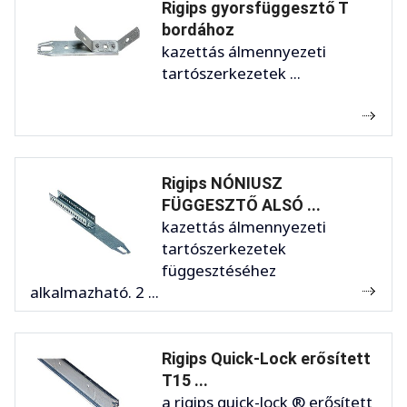
Rigips gyorsfüggesztő T
bordához
kazettás álmennyezeti
tartószerkezetek ...
Rigips NÓNIUSZ
FÜGGESZTŐ ALSÓ ...
kazettás álmennyezeti
tartószerkezetek
függesztéséhez
alkalmazható. 2 ...
Rigips Quick-Lock erősített
T15 ...
a rigips quick-lock ® erősített