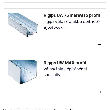
Rigips UA 75 merevítő profil
rigips válaszfalakba építhető
ajtótokok ...
Rigips UW MAX profil
válaszfalak építésénél
speciális ...