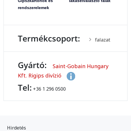
Gipszkartonok és
lakáselválasztó falak
rendszerelemek
Termékcsoport:
falazat
Gyártó:
Saint-Gobain Hungary
Kft. Rigips divízió
Tel:
+36 1 296 0500
Hirdetés