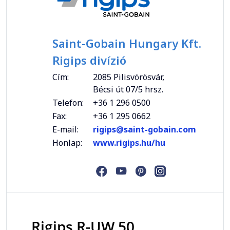
Saint-Gobain Hungary Kft.
Rigips divízió
Cím:
2085 Pilisvörösvár,
Bécsi út 07/5 hrsz.
Telefon:
+36 1 296 0500
Fax:
+36 1 295 0662
E-mail:
rigips@saint-gobain.com
Honlap:
www.rigips.hu/hu
Rigips R-UW 50