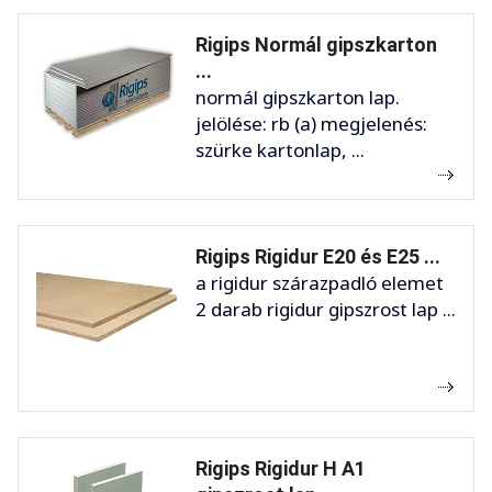
Rigips Normál gipszkarton
...
normál gipszkarton lap.
jelölése: rb (a) megjelenés:
szürke kartonlap, ...
Rigips Rigidur E20 és E25 ...
a rigidur szárazpadló elemet
2 darab rigidur gipszrost lap ...
Rigips Rigidur H A1