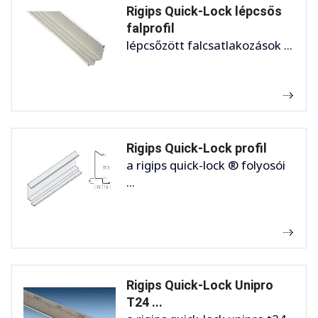
Rigips Quick-Lock lépcsős
falprofil
lépcsőzött falcsatlakozások ...
Rigips Quick-Lock profil
a rigips quick-lock ® folyosói
...
Rigips Quick-Lock Unipro
T24 ...