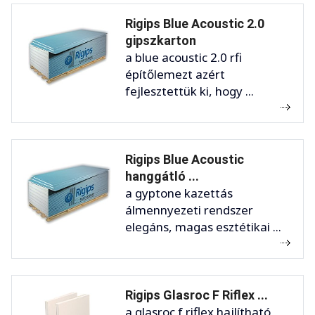
Rigips Blue Acoustic 2.0
gipszkarton
a blue acoustic 2.0 rfi
építőlemezt azért
fejlesztettük ki, hogy ...
Rigips Blue Acoustic
hanggátló ...
a gyptone kazettás
álmennyezeti rendszer
elegáns, magas esztétikai ...
Rigips Glasroc F Riflex ...
a glasroc f riflex hajlítható