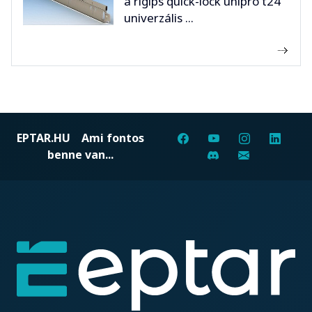
a rigips quick-lock unipro t24
univerzális ...
EPTAR.HU
Ami fontos
benne van...