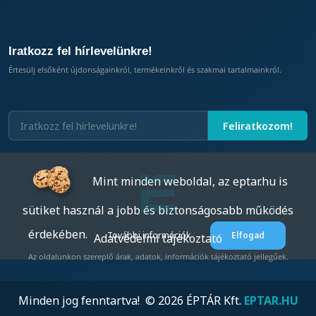
Iratkozz fel hírlevelünkre!
Értesülj elsőként újdonságainkról, termékeinkről és szakmai tartalmainkról.
Mint minden weboldal, az eptar.hu is
sütiket használ a jobb és biztonságosabb működés
érdekében.
További információk
Elfogad
Adatvédelmi tájékoztató
Az oldalunkon szereplő árak, adatok, információk tájékoztató jellegűek.
Minden jog fenntartva! © 2026 ÉPTÁR Kft.
EPTAR.HU