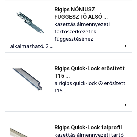
Rigips NÓNIUSZ
FÜGGESZTŐ ALSÓ ...
kazettás álmennyezeti
tartószerkezetek
függesztéséhez
alkalmazható. 2 ...
Rigips Quick-Lock erősített
T15 ...
a rigips quick-lock ® erősített
t15 ...
Rigips Quick-Lock falprofil
kazettás álmennyezeti tartó