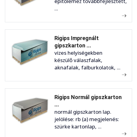
építőlemez továbbfejlesztett,
...
Rigips Impregnált
gipszkarton ...
vizes helyiségekben
készülő válaszfalak,
aknafalak, falburkolatok, ...
Rigips Normál gipszkarton
...
normál gipszkarton lap.
jelölése: rb (a) megjelenés:
szürke kartonlap, ...