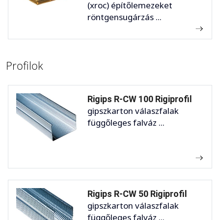
(xroc) építőlemezeket
röntgensugárzás ...
Profilok
Rigips R-CW 100 Rigiprofil
gipszkarton válaszfalak
függőleges falváz ...
Rigips R-CW 50 Rigiprofil
gipszkarton válaszfalak
függőleges falváz ...