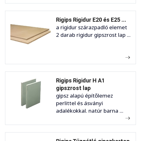
Rigips Rigidur E20 és E25 ...
a rigidur szárazpadló elemet
2 darab rigidur gipszrost lap ...
Rigips Rigidur H A1
gipszrost lap
gipsz alapú építőlemez
perlittel és ásványi
adalékokkal. natúr barna ...