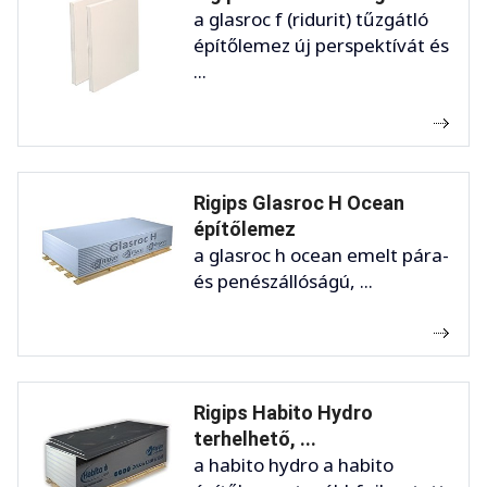
a glasroc f (ridurit) tűzgátló
építőlemez új perspektívát és
...
Rigips Glasroc H Ocean
építőlemez
a glasroc h ocean emelt pára-
és penészállóságú, ...
Rigips Habito Hydro
terhelhető, ...
a habito hydro a habito