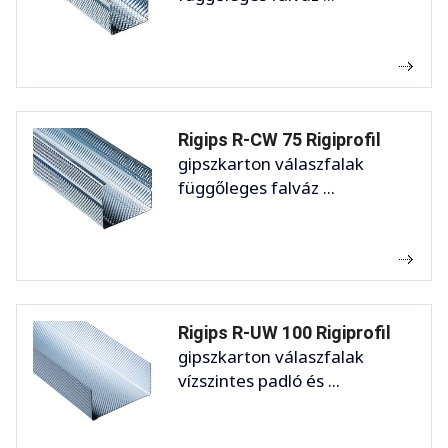
Rigips R-CW 75 Rigiprofil
gipszkarton válaszfalak
függőleges falváz ...
Rigips R-UW 100 Rigiprofil
gipszkarton válaszfalak
vízszintes padló és ...