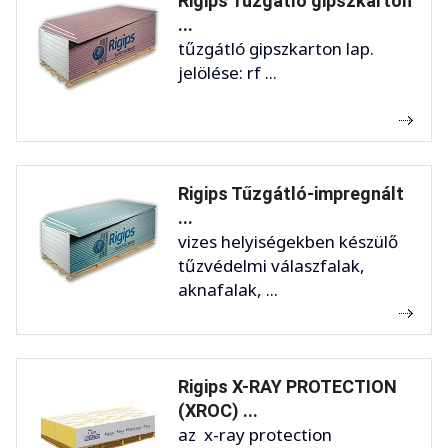
Rigips Tűzgátló gipszkarton
...
tűzgátló gipszkarton lap.
jelölése: rf ...
Rigips Tűzgátló-impregnált
...
vizes helyiségekben készülő
tűzvédelmi válaszfalak,
aknafalak, ...
Rigips X-RAY PROTECTION
(XROC) ...
az x-ray protection