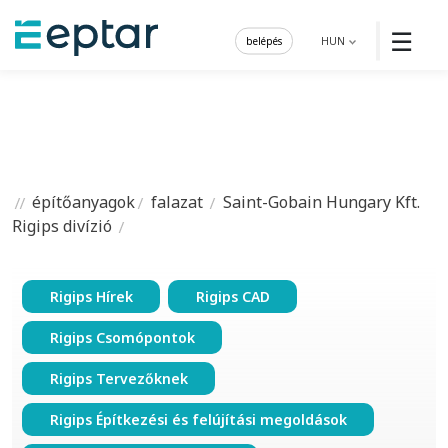
☰
belépés
HUN
építőanyagok
falazat
Saint-Gobain Hungary Kft.
Rigips divízió
Rigips Hírek
Rigips CAD
Rigips Csomópontok
Rigips Tervezőknek
Rigips Építkezési és felújítási megoldások