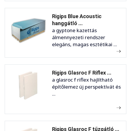
Rigips Blue Acoustic
hanggátló ...
a gyptone kazettás
álmennyezeti rendszer
elegáns, magas esztétikai ...
Rigips Glasroc F Riflex ...
a glasroc f riflex hajlítható
építőlemez új perspektívát és
...
Rigips Glasroc F tűzgátló ...