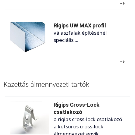
Rigips UW MAX profil
válaszfalak építésénél
speciális ...
Kazettás álmennyezeti tartók
Rigips Cross-Lock
csatlakozó
a rigips cross-lock csatlakozó
a kétsoros cross-lock
álmennyezet egyik ...