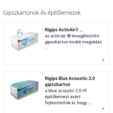
Gipszkartonok és építőlemezek
Rigips ActivAir® ...
az activ’air ® levegőtisztító
gipszkarton kiváló megoldás
...
Rigips Blue Acoustic 2.0
gipszkarton
a blue acoustic 2.0 rfi
építőlemezt azért
fejlesztettük ki, hogy ...