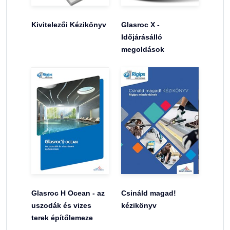
Kivitelezői Kézikönyv
Glasroc X -
Időjárásálló
megoldások
Glasroc H Ocean - az
Csináld magad!
uszodák és vizes
kézikönyv
terek építőlemeze