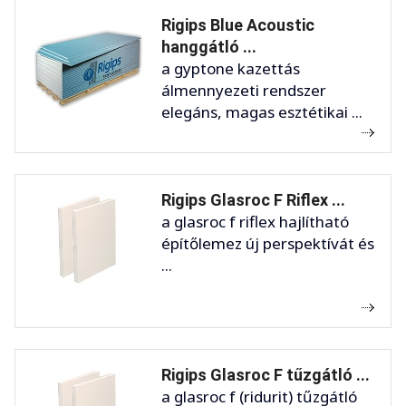
Rigips Blue Acoustic
hanggátló ...
a gyptone kazettás
álmennyezeti rendszer
elegáns, magas esztétikai ...
Rigips Glasroc F Riflex ...
a glasroc f riflex hajlítható
építőlemez új perspektívát és
...
Rigips Glasroc F tűzgátló ...
a glasroc f (ridurit) tűzgátló