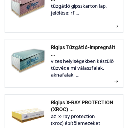
tűzgátló gipszkarton lap.
jelölése: rf ...
Rigips Tűzgátló-impregnált
...
vizes helyiségekben készülő
tűzvédelmi válaszfalak,
aknafalak, ...
Rigips X-RAY PROTECTION
(XROC) ...
az x-ray protection
(xroc) építőlemezeket