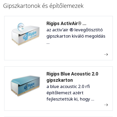
Gipszkartonok és építőlemezek
Rigips ActivAir® ...
az activ’air ® levegőtisztító
gipszkarton kiváló megoldás
...
Rigips Blue Acoustic 2.0
gipszkarton
a blue acoustic 2.0 rfi
építőlemezt azért
fejlesztettük ki, hogy ...