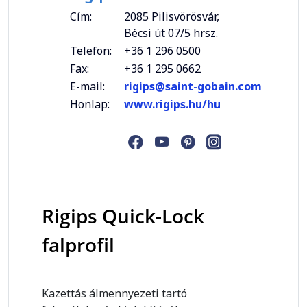
Cím:
2085 Pilisvörösvár,
Bécsi út 07/5 hrsz.
Telefon:
+36 1 296 0500
Fax:
+36 1 295 0662
E-mail:
rigips@saint-gobain.com
Honlap:
www.rigips.hu/hu
Rigips Quick-Lock
falprofil
Kazettás álmennyezeti tartó