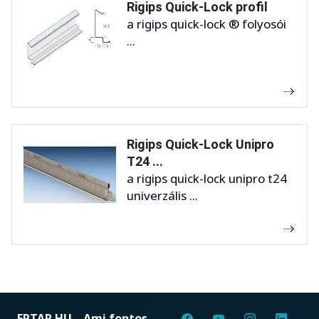
Rigips Quick-Lock profil
a rigips quick-lock ® folyosói
...
Rigips Quick-Lock Unipro
T24 ...
a rigips quick-lock unipro t24
univerzális ...
EPTAR.HU
Ami fontos