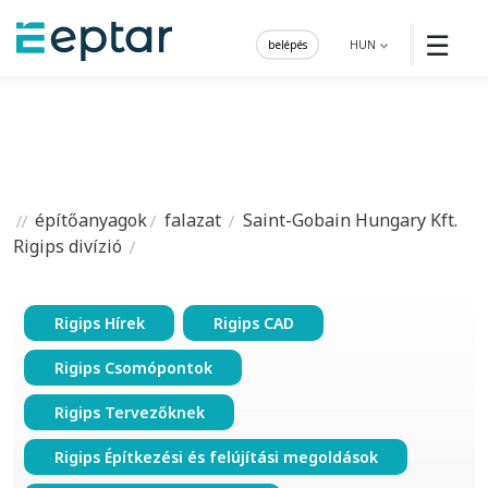
☰
belépés
HUN
építőanyagok
falazat
Saint-Gobain Hungary Kft.
Rigips divízió
Rigips Hírek
Rigips CAD
Rigips Csomópontok
Rigips Tervezőknek
Rigips Építkezési és felújítási megoldások