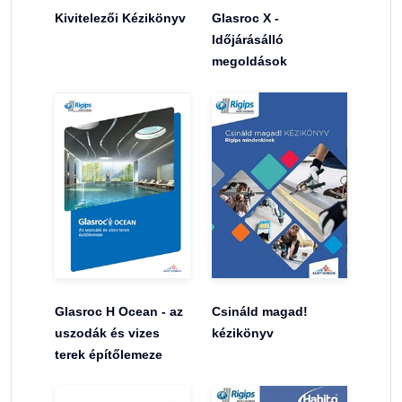
Kivitelezői Kézikönyv
Glasroc X -
Időjárásálló
megoldások
Glasroc H Ocean - az
Csináld magad!
uszodák és vizes
kézikönyv
terek építőlemeze