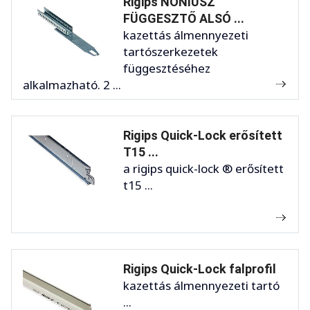
Rigips NÓNIUSZ
FÜGGESZTŐ ALSÓ ...
kazettás álmennyezeti
tartószerkezetek
függesztéséhez
alkalmazható. 2 ...
Rigips Quick-Lock erősített
T15 ...
a rigips quick-lock ® erősített
t15 ...
Rigips Quick-Lock falprofil
kazettás álmennyezeti tartó
...