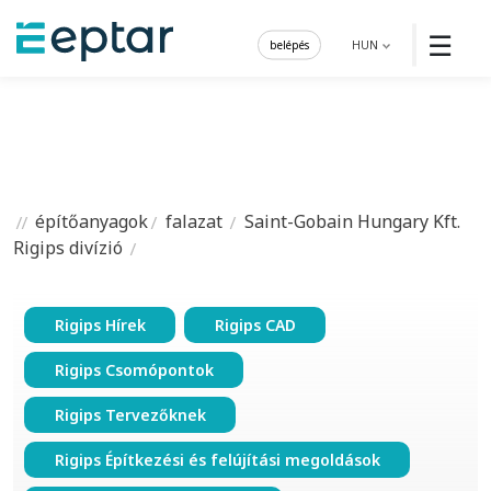
☰
belépés
HUN
építőanyagok
falazat
Saint-Gobain Hungary Kft.
Rigips divízió
Rigips Hírek
Rigips CAD
Rigips Csomópontok
Rigips Tervezőknek
Rigips Építkezési és felújítási megoldások