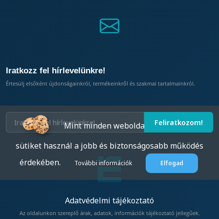
Iratkozz fel hírlevelünkre!
Értesülj elsőként újdonságainkról, termékeinkről és szakmai tartalmainkról.
Mint minden weboldal, az eptar.hu is
sütiket használ a jobb és biztonságosabb működés
érdekében.
További információk
Elfogad
Adatvédelmi tájékoztató
Az oldalunkon szereplő árak, adatok, információk tájékoztató jellegűek.