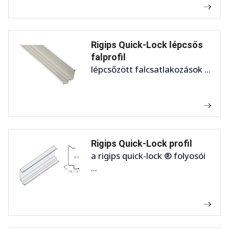
Rigips Quick-Lock lépcsős
falprofil
lépcsőzött falcsatlakozások ...
Rigips Quick-Lock profil
a rigips quick-lock ® folyosói
...