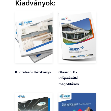
Kiadványok:
Kivitelezői Kézikönyv
Glasroc X -
Időjárásálló
megoldások