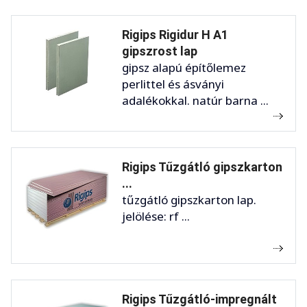
Rigips Rigidur H A1
gipszrost lap
gipsz alapú építőlemez
perlittel és ásványi
adalékokkal. natúr barna ...
Rigips Tűzgátló gipszkarton
...
tűzgátló gipszkarton lap.
jelölése: rf ...
Rigips Tűzgátló-impregnált