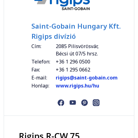
Saint-Gobain Hungary Kft.
Rigips divízió
Cím:
2085 Pilisvörösvár,
Bécsi út 07/5 hrsz.
Telefon:
+36 1 296 0500
Fax:
+36 1 295 0662
E-mail:
rigips@saint-gobain.com
Honlap:
www.rigips.hu/hu
Rigips R-CW 75