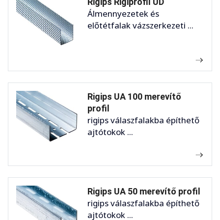
Rigips Rigiprofil UD
Álmennyezetek és
előtétfalak vázszerkezeti ...
Rigips UA 100 merevítő
profil
rigips válaszfalakba építhető
ajtótokok ...
Rigips UA 50 merevítő profil
rigips válaszfalakba építhető
ajtótokok ...