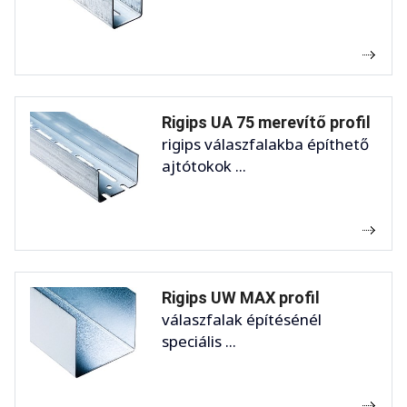
Rigips UA 75 merevítő profil
rigips válaszfalakba építhető
ajtótokok ...
Rigips UW MAX profil
válaszfalak építésénél
speciális ...