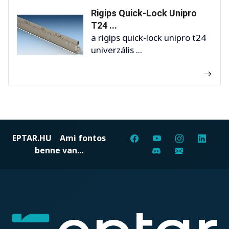
Rigips Quick-Lock Unipro
T24 ...
a rigips quick-lock unipro t24
univerzális ...
EPTAR.HU
Ami fontos
benne van...