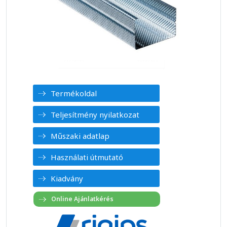
Termékoldal
Teljesítmény nyilatkozat
Műszaki adatlap
Használati útmutató
Kiadvány