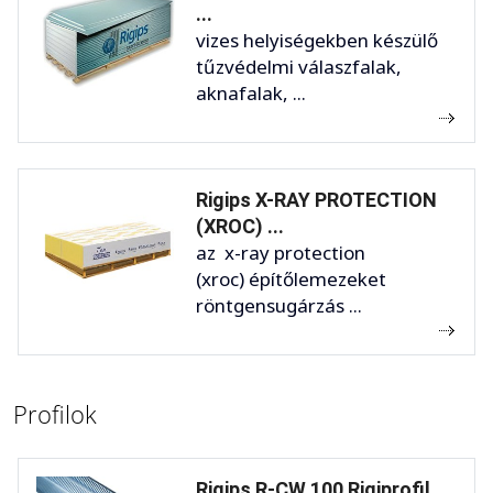
...
vizes helyiségekben készülő
tűzvédelmi válaszfalak,
aknafalak, ...
Rigips X-RAY PROTECTION
(XROC) ...
az x-ray protection
(xroc) építőlemezeket
röntgensugárzás ...
Profilok
Rigips R-CW 100 Rigiprofil