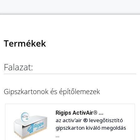
Termékek
Falazat:
Gipszkartonok és építőlemezek
Rigips ActivAir® ...
az activ’air ® levegőtisztító
gipszkarton kiváló megoldás
...