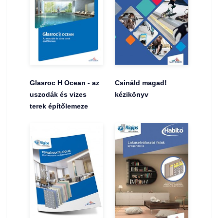
Glasroc H Ocean - az
Csináld magad!
uszodák és vizes
kézikönyv
terek építőlemeze