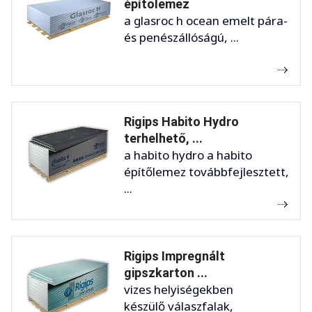
építőlemez
a glasroc h ocean emelt pára-
és penészállóságú, ...
Rigips Habito Hydro
terhelhető, ...
a habito hydro a habito
építőlemez továbbfejlesztett,
...
Rigips Impregnált
gipszkarton ...
vizes helyiségekben
készülő válaszfalak,