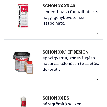
SCHÖNOX XR 40
cementbázisú fugázóhabarcs
nagy igénybevételhez
iszapolható, ...
SCHÖNOX® CF DESIGN
epoxi gyanta, színes fugázó
habarcs, különösen tetszetős,
dekoratív ...
SCHÖNOX ES
hézagtömítő szilikon