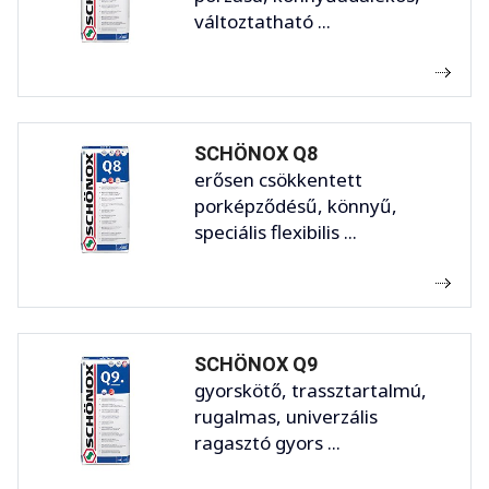
változtatható ...
SCHÖNOX Q8
erősen csökkentett
porképződésű, könnyű,
speciális flexibilis ...
SCHÖNOX Q9
gyorskötő, trassztartalmú,
rugalmas, univerzális
ragasztó gyors ...