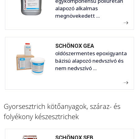
egykomponensű poliuretán
alapozó alkalmas
megnövekedett ...
SCHÖNOX GEA
oldószermentes epoxigyanta
bázisú alapozó nedvszívó és
nem nedvszívó ...
Gyorsesztrich kötőanyagok, száraz- és
folyékony készesztrichek
SCHÖNOX SEB