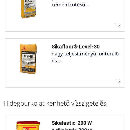
cementkötésű ...
Sikafloor® Level-30
nagy teljesítményű, önterülő
és ...
Hidegburkolat kenhető vízszigetelés
Sikalastic-200 W
a sikalastic-200 w