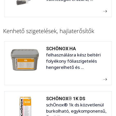
Kenhető szigetelések, hajlaterősítők
SCHÖNOX HA
felhasználásra kész beltéri
folyékony fóliaszigetelés
hengerelhető és ...
SCHÖNOX® 1K DS
schÖnox® 1k ds közvetlenül
burkolható, egykomponensű,