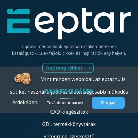
Digitális megoldások építőipari szakembereknek:
katalógusok, BIM fájlok, cikkek és inspirációk egy helyen.
Tudj meg többet
Mint minden weboldal, az eptar.hu is
BIM MEGOLDÁSOK
sütiket használ a jobb és biztonságosabb működés
érdekében.
További információk
Elfogad
CAD kiegészítők
GDL termékkönyvtárak
Rétegrend-szerkesztő