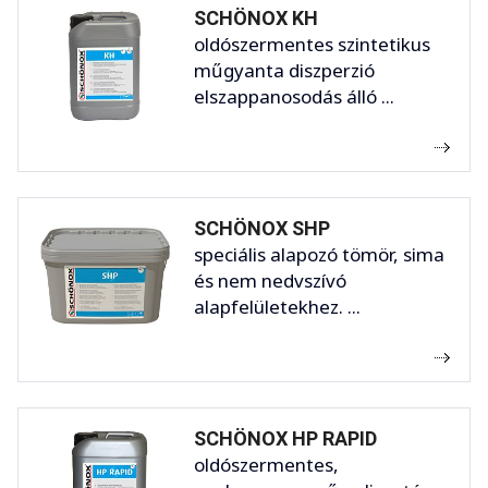
SCHÖNOX KH
oldószermentes szintetikus
műgyanta diszperzió
elszappanosodás álló ...
SCHÖNOX SHP
speciális alapozó tömör, sima
és nem nedvszívó
alapfelületekhez. ...
SCHÖNOX HP RAPID
oldószermentes,