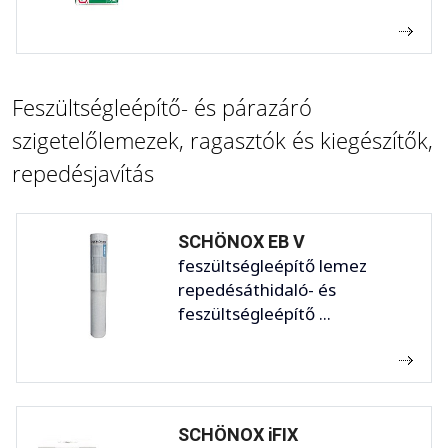
Feszültségleépítő- és párazáró
szigetelőlemezek, ragasztók és kiegészítők,
repedésjavítás
SCHÖNOX EB V
feszültségleépítő lemez
repedésáthidaló- és
feszültségleépítő ...
SCHÖNOX iFIX