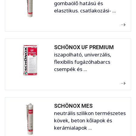
gombaölő hatású és
elasztikus. csatlakozási- ...
SCHÖNOX UF PREMIUM
iszapolható, univerzális,
flexibilis fugázóhabarcs
csempék és ...
SCHÖNOX MES
neutrális szilikon természetes
kövek, beton kőlapok és
kerámialapok ...