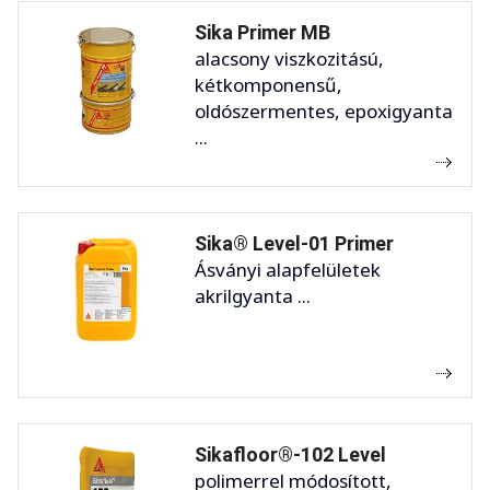
Sika Primer MB
alacsony viszkozitású,
kétkomponensű,
oldószermentes, epoxigyanta
...
Sika® Level-01 Primer
Ásványi alapfelületek
akrilgyanta ...
Sikafloor®-102 Level
polimerrel módosított,