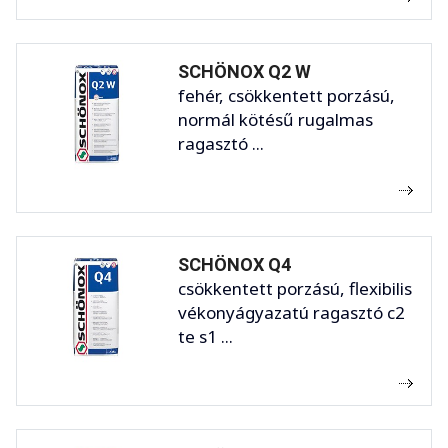
SCHÖNOX Q2 W
fehér, csökkentett porzású,
normál kötésű rugalmas
ragasztó ...
SCHÖNOX Q4
csökkentett porzású, flexibilis
vékonyágyazatú ragasztó c2
te s1 ...