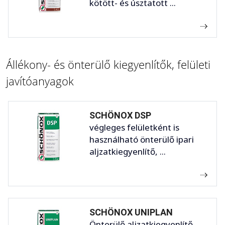
kötött- és úsztatott ...
Állékony- és önterülő kiegyenlítők, felületi
javítóanyagok
SCHÖNOX DSP
végleges felületként is
használható önterülő ipari
aljzatkiegyenlítő, ...
SCHÖNOX UNIPLAN
Önterülő aljzatkiegyenlítő