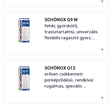
SCHÖNOX Q9 W
fehér, gyorskötő,
trassztartalmú, univerzális
flexibilis ragasztó gyors ...
SCHÖNOX Q12
erősen csökkentett
porképződésű, rendkívül
rugalmas, speciális ...