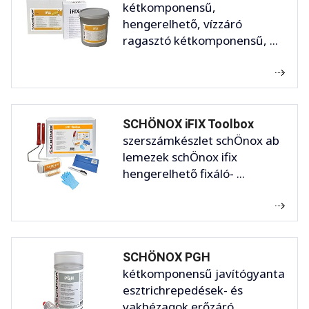
kétkomponensű,
hengerelhető, vízzáró
ragasztó kétkomponensű, ...
SCHÖNOX iFIX Toolbox
szerszámkészlet schÖnox ab
lemezek schÖnox ifix
hengerelhető fixáló- ...
SCHÖNOX PGH
kétkomponensű javítógyanta
esztrichrepedések- és
vakhézagok erőzáró, ...