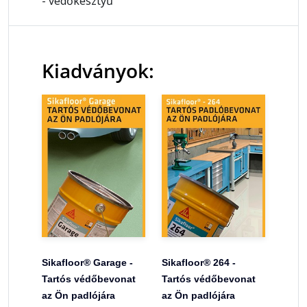
- védőkesztyű
Kiadványok:
Sikafloor® Garage -
Sikafloor® 264 -
Tartós védőbevonat
Tartós védőbevonat
az Ön padlójára
az Ön padlójára