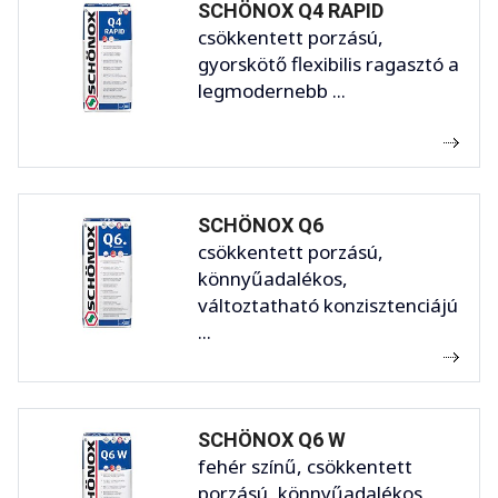
SCHÖNOX Q4 RAPID
csökkentett porzású,
gyorskötő flexibilis ragasztó a
legmodernebb ...
SCHÖNOX Q6
csökkentett porzású,
könnyűadalékos,
változtatható konzisztenciájú
...
SCHÖNOX Q6 W
fehér színű, csökkentett
porzású, könnyűadalékos,