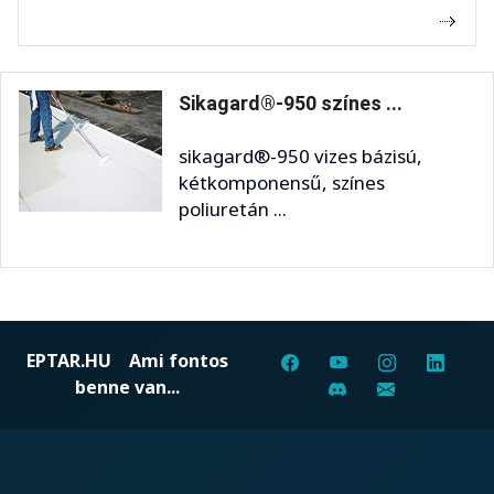
Sikagard®-950 színes ...
sikagard®-950 vizes bázisú,
kétkomponensű, színes
poliuretán ...
EPTAR.HU
Ami fontos
benne van...