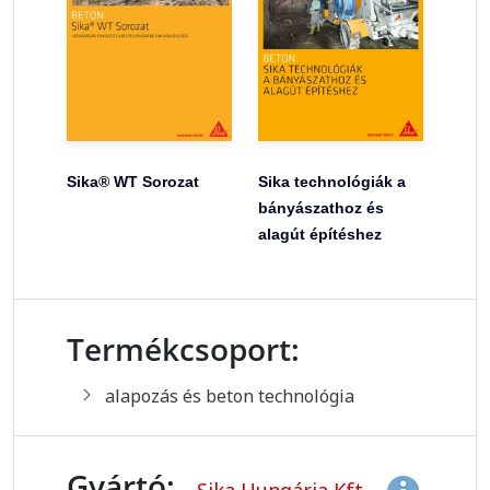
Sika® WT Sorozat
Sika technológiák a
bányászathoz és
alagút építéshez
Termékcsoport:
alapozás és beton technológia
Gyártó:
Sika Hungária Kft.