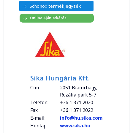
Schönox termékjegyzék
Sika Hungária Kft.
Cím:
2051 Biatorbágy,
Rozália park 5-7
Telefon:
+36 1 371 2020
Fax:
+36 1 371 2022
E-mail:
info@hu.sika.com
Honlap:
www.sika.hu