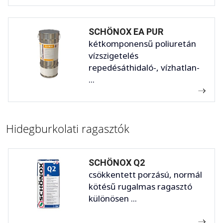
SCHÖNOX EA PUR
kétkomponensű poliuretán
vízszigetelés
repedésáthidaló-, vízhatlan-
...
Hidegburkolati ragasztók
SCHÖNOX Q2
csökkentett porzású, normál
kötésű rugalmas ragasztó
különösen ...