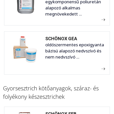
egykomponensű poliuretán
alapozó alkalmas
megnövekedett ...
SCHÖNOX GEA
oldószermentes epoxigyanta
bázisú alapozó nedvszívó és
nem nedvszívó ...
Gyorsesztrich kötőanyagok, száraz- és
folyékony készesztrichek
SCHÖNOX SEB