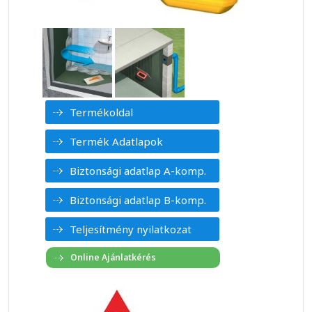
Termékoldal
Termék Adatlapok
Biztonsági adatlap A-komp.
Biztonsági adatlap B-komp.
Teljesítmény nyilatkozat