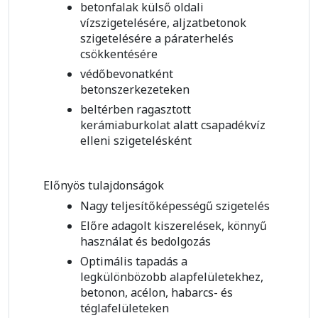
betonfalak külső oldali
vízszigetelésére, aljzatbetonok
szigetelésére a páraterhelés
csökkentésére
védőbevonatként
betonszerkezeteken
beltérben ragasztott
kerámiaburkolat alatt csapadékvíz
elleni szigetelésként
Előnyös tulajdonságok
Nagy teljesítőképességű szigetelés
Előre adagolt kiszerelések, könnyű
használat és bedolgozás
Optimális tapadás a
legkülönbözobb alapfelületekhez,
betonon, acélon, habarcs- és
téglafelületeken