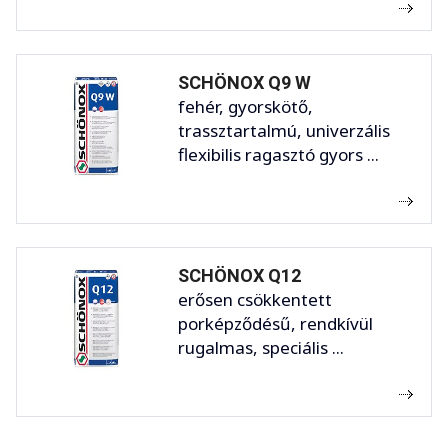
SCHÖNOX Q9 W
fehér, gyorskötő,
trassztartalmú, univerzális
flexibilis ragasztó gyors ...
SCHÖNOX Q12
erősen csökkentett
porképződésű, rendkívül
rugalmas, speciális ...