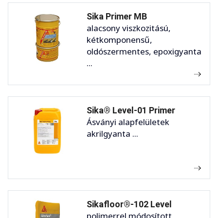
Sika Primer MB
alacsony viszkozitású,
kétkomponensű,
oldószermentes, epoxigyanta
...
Sika® Level-01 Primer
Ásványi alapfelületek
akrilgyanta ...
Sikafloor®-102 Level
polimerrel módosított,