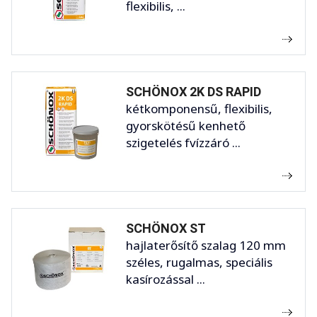
flexibilis, ...
SCHÖNOX 2K DS RAPID
kétkomponensű, flexibilis,
gyorskötésű kenhető
szigetelés fvízzáró ...
SCHÖNOX ST
hajlaterősítő szalag 120 mm
széles, rugalmas, speciális
kasírozással ...