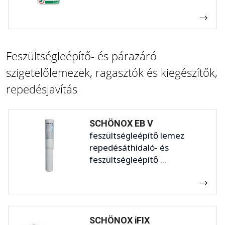
Feszültségleépítő- és párazáró
szigetelőlemezek, ragasztók és kiegészítők,
repedésjavítás
SCHÖNOX EB V
feszültségleépítő lemez
repedésáthidaló- és
feszültségleépítő ...
SCHÖNOX iFIX