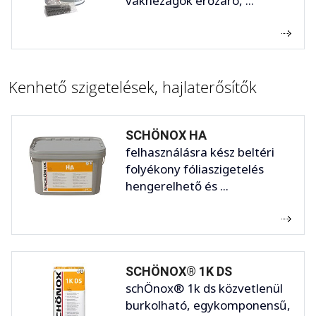
vakhézagok erőzáró, ...
Kenhető szigetelések, hajlaterősítők
SCHÖNOX HA
felhasználásra kész beltéri
folyékony fóliaszigetelés
hengerelhető és ...
SCHÖNOX® 1K DS
schÖnox® 1k ds közvetlenül
burkolható, egykomponensű,