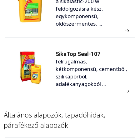
a sikalastic-200 w
feldolgozásra kész,
egykomponensű,
oldószermentes, ...
SikaTop Seal-107
félrugalmas,
kétkomponensű, cementből,
szilikaporból,
adalékanyagokból ...
Általános alapozók, tapadóhidak,
párafékező alapozók