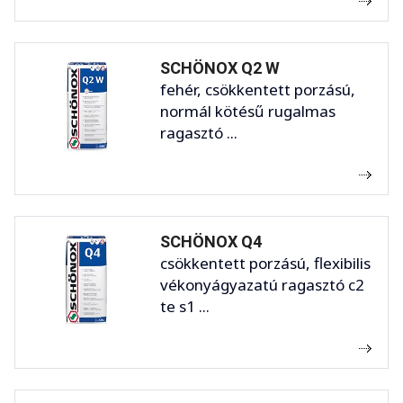
SCHÖNOX Q2 W
fehér, csökkentett porzású,
normál kötésű rugalmas
ragasztó ...
SCHÖNOX Q4
csökkentett porzású, flexibilis
vékonyágyazatú ragasztó c2
te s1 ...