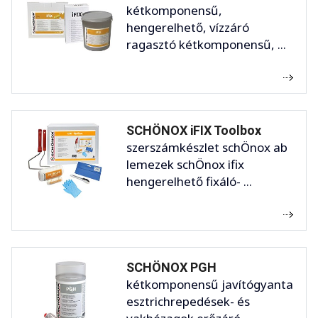
kétkomponensű,
hengerelhető, vízzáró
ragasztó kétkomponensű, ...
SCHÖNOX iFIX Toolbox
szerszámkészlet schÖnox ab
lemezek schÖnox ifix
hengerelhető fixáló- ...
SCHÖNOX PGH
kétkomponensű javítógyanta
esztrichrepedések- és