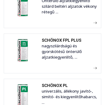
Önterülő aljzatkiegyenlítő
szilárd beltéri aljzatok vékony
rétegű ...
SCHÖNOX FPL PLUS
nagyszilárdságú és
gyorskötésű önterülő
aljzatkiegyenlítő, ...
SCHÖNOX PL
univerzális, állékony javító-,
simító- és kiegyenlítőhabarcs,
...