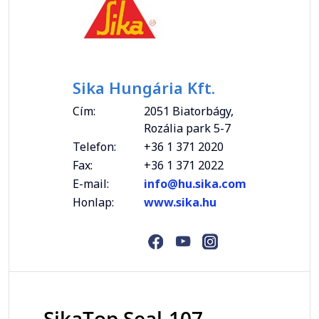
Sika Hungária Kft.
Cím:
2051 Biatorbágy,
Rozália park 5-7
Telefon:
+36 1 371 2020
Fax:
+36 1 371 2022
E-mail:
info@hu.sika.com
Honlap:
www.sika.hu
SikaTop Seal-107