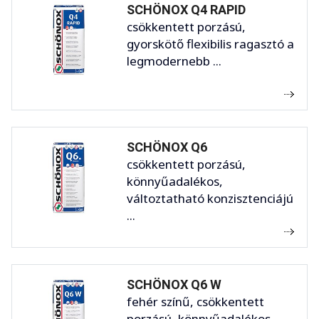
SCHÖNOX Q4 RAPID
csökkentett porzású,
gyorskötő flexibilis ragasztó a
legmodernebb ...
SCHÖNOX Q6
csökkentett porzású,
könnyűadalékos,
változtatható konzisztenciájú
...
SCHÖNOX Q6 W
fehér színű, csökkentett
porzású, könnyűadalékos,