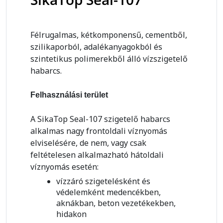
Félrugalmas, kétkomponensű, cementből,
szilikaporból, adalékanyagokból és
szintetikus polimerekből álló vízszigetelő
habarcs.
Felhasználási terület
A SikaTop Seal-107 szigetelő habarcs
alkalmas nagy frontoldali víznyomás
elviselésére, de nem, vagy csak
feltételesen alkalmazható hátoldali
víznyomás esetén:
vízzáró szigetelésként és
védelemként medencékben,
aknákban, beton vezetékekben,
hidakon