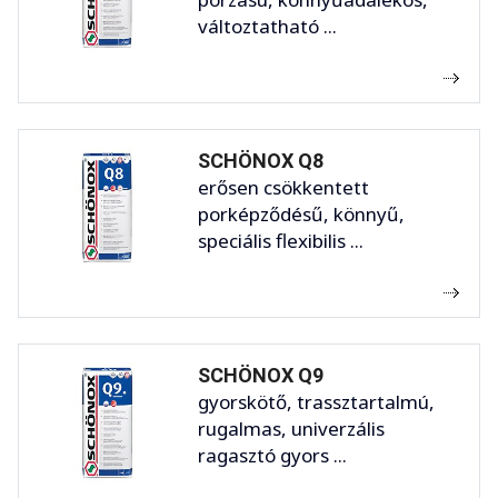
változtatható ...
SCHÖNOX Q8
erősen csökkentett
porképződésű, könnyű,
speciális flexibilis ...
SCHÖNOX Q9
gyorskötő, trassztartalmú,
rugalmas, univerzális
ragasztó gyors ...