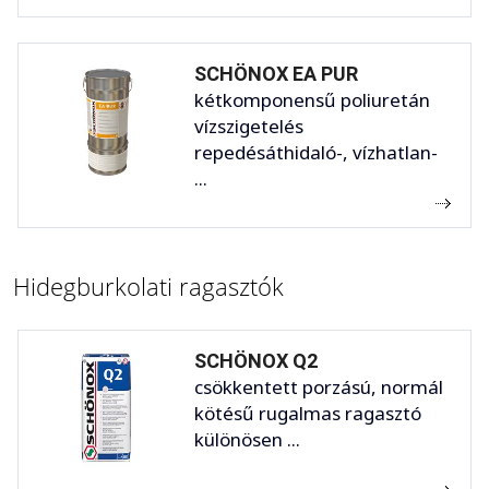
SCHÖNOX EA PUR
kétkomponensű poliuretán
vízszigetelés
repedésáthidaló-, vízhatlan-
...
Hidegburkolati ragasztók
SCHÖNOX Q2
csökkentett porzású, normál
kötésű rugalmas ragasztó
különösen ...