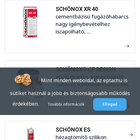
SCHÖNOX XR 40
cementbázisú fugázóhabarcs
nagy igénybevételhez
iszapolható, ...
SCHÖNOX® CF DESIGN
epoxi gyanta, színes fugázó
Mint minden weboldal, az eptar.hu is
habarcs, különösen tetszetős,
dekoratív ...
sütiket használ a jobb és biztonságosabb működés
érdekében.
További információk
Elfogad
SCHÖNOX ES
hézagtömítő szilikon