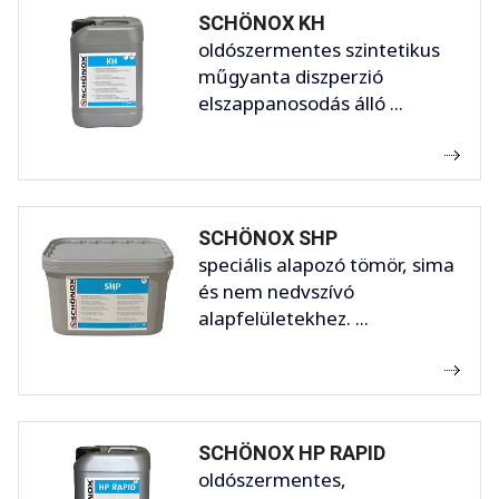
SCHÖNOX KH
oldószermentes szintetikus
műgyanta diszperzió
elszappanosodás álló ...
SCHÖNOX SHP
speciális alapozó tömör, sima
és nem nedvszívó
alapfelületekhez. ...
SCHÖNOX HP RAPID
oldószermentes,