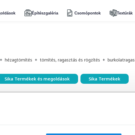
oldások
Építészgaléria
Csomópontok
Textúrák
+
hézagtömítés
+
tömítés, ragasztás és rögzítés
+
burkolatraga
Sika Termékek és megoldások
Sika Termékek