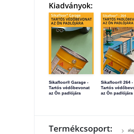
Kiadványok:
Sikafloor® Garage -
Sikafloor® 264 -
Tartós védőbevonat
Tartós védőbev
az Ön padlójára
az Ön padlójára
Termékcsoport:
ala