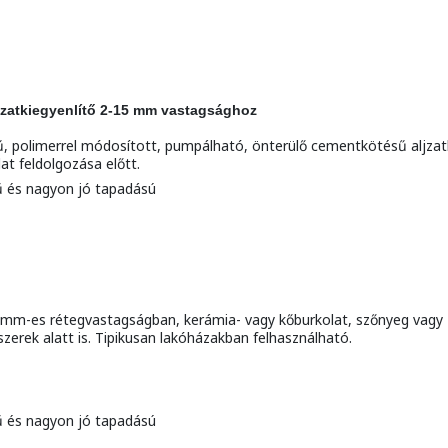
jzatkiegyenlítő 2-15 mm vastagsághoz
polimerrel módosított, pumpálható, önterülő cementkötésű aljzatkie
at feldolgozása előtt.
gű és nagyon jó tapadású
5 mm-es rétegvastagságban, kerámia- vagy kőburkolat, szőnyeg vagy
szerek alatt is. Tipikusan lakóházakban felhasználható.
gű és nagyon jó tapadású