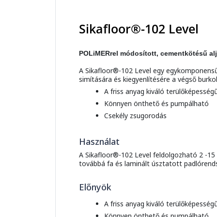
Sikafloor®-102 Level
POLiMERrel módosított, cementkötésű al
A Sikafloor®-102 Level egy egykomponensű, 
simítására és kiegyenlítésére a végső burkol
A friss anyag kiváló terülőképessé
Könnyen önthető és pumpálható
Csekély zsugorodás
Használat
A Sikafloor®-102 Level feldolgozható 2 -1
továbbá fa és laminált úsztatott padlórend
Előnyök
A friss anyag kiváló terülőképessé
Könnyen önthető és pumpálható