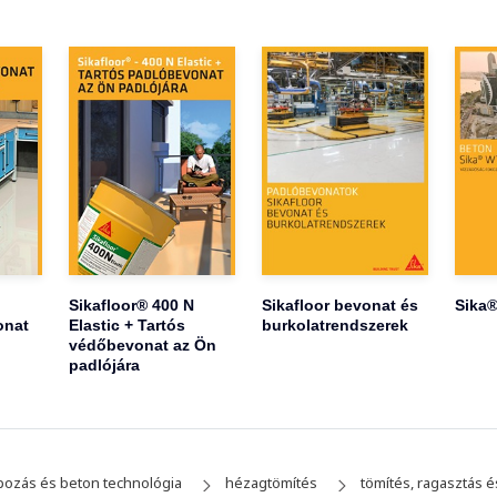
Sikafloor® 400 N
Sikafloor bevonat és
Sika®
onat
Elastic + Tartós
burkolatrendszerek
védőbevonat az Ön
padlójára
pozás és beton technológia
hézagtömítés
tömítés, ragasztás é