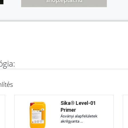
ógia:
lítés
Sika® Level-01
Primer
Ásványi alapfelületek
akrilgyanta ...