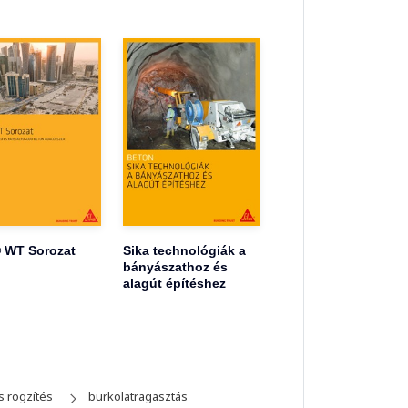
 WT Sorozat
Sika technológiák a
bányászathoz és
alagút építéshez
s rögzítés
burkolatragasztás