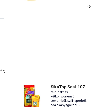
és
SikaTop Seal-107
félrugalmas,
kétkomponensű,
cementből, szilikaporból,
adalékanyagokból ...