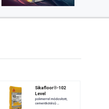
Sikafloor®-102
Level
polimerrel módosított,
cementkötésű ...