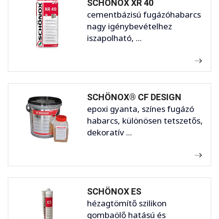
SCHÖNOX XR 40
cementbázisú fugázóhabarcs
nagy igénybevételhez
iszapolható, ...
SCHÖNOX® CF DESIGN
epoxi gyanta, színes fugázó
habarcs, különösen tetszetős,
dekoratív ...
SCHÖNOX ES
hézagtömítő szilikon
gombaölő hatású és