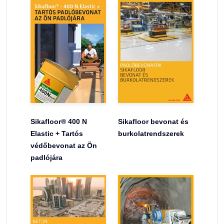
Sikafloor® 400 N
Sikafloor bevonat és
Elastic + Tartós
burkolatrendszerek
védőbevonat az Ön
padlójára