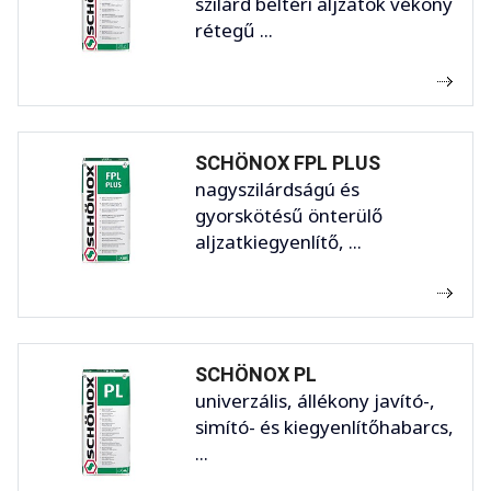
szilárd beltéri aljzatok vékony
rétegű ...
SCHÖNOX FPL PLUS
nagyszilárdságú és
gyorskötésű önterülő
aljzatkiegyenlítő, ...
SCHÖNOX PL
univerzális, állékony javító-,
simító- és kiegyenlítőhabarcs,
...