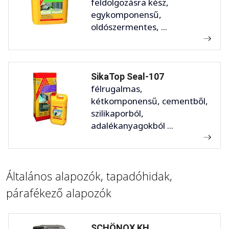
feldolgozásra kész,
egykomponensű,
oldószermentes, ...
SikaTop Seal-107
félrugalmas,
kétkomponensű, cementből,
szilikaporból,
adalékanyagokból ...
Általános alapozók, tapadóhidak,
párafékező alapozók
SCHÖNOX KH