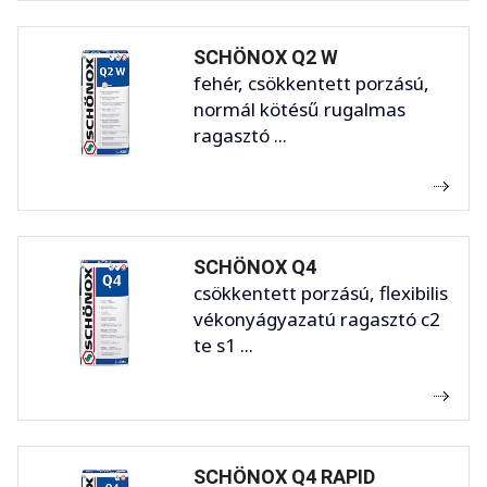
SCHÖNOX Q2 W
fehér, csökkentett porzású,
normál kötésű rugalmas
ragasztó ...
SCHÖNOX Q4
csökkentett porzású, flexibilis
vékonyágyazatú ragasztó c2
te s1 ...
SCHÖNOX Q4 RAPID