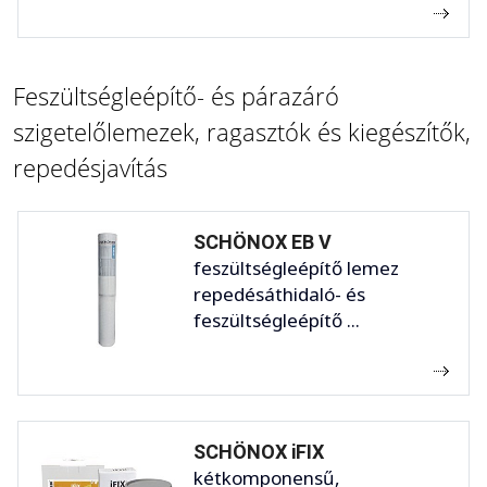
Feszültségleépítő- és párazáró
szigetelőlemezek, ragasztók és kiegészítők,
repedésjavítás
SCHÖNOX EB V
feszültségleépítő lemez
repedésáthidaló- és
feszültségleépítő ...
SCHÖNOX iFIX
kétkomponensű,