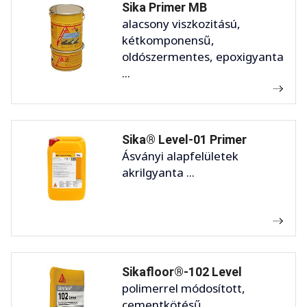
Sika Primer MB
alacsony viszkozitású,
kétkomponensű,
oldószermentes, epoxigyanta
...
Sika® Level-01 Primer
Ásványi alapfelületek
akrilgyanta ...
Sikafloor®-102 Level
polimerrel módosított,
cementkötésű ...