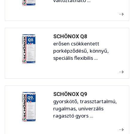
változtatható ...
SCHÖNOX Q8
erősen csökkentett
porképződésű, könnyű,
speciális flexibilis ...
SCHÖNOX Q9
gyorskötő, trassztartalmú,
rugalmas, univerzális
ragasztó gyors ...