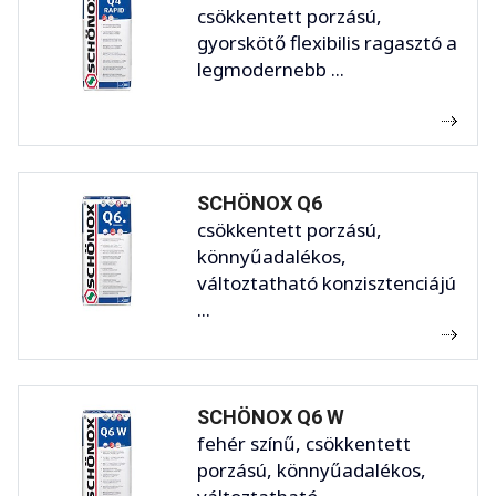
csökkentett porzású,
gyorskötő flexibilis ragasztó a
legmodernebb ...
SCHÖNOX Q6
csökkentett porzású,
könnyűadalékos,
változtatható konzisztenciájú
...
SCHÖNOX Q6 W
fehér színű, csökkentett
porzású, könnyűadalékos,