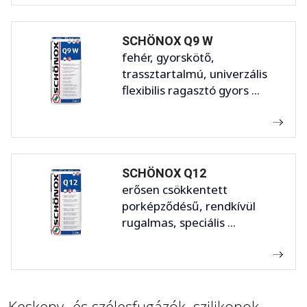
SCHÖNOX Q9 W
fehér, gyorskötő,
trassztartalmú, univerzális
flexibilis ragasztó gyors ...
SCHÖNOX Q12
erősen csökkentett
porképződésű, rendkívül
rugalmas, speciális ...
Keskeny- és szélesfugázók, szilikonok