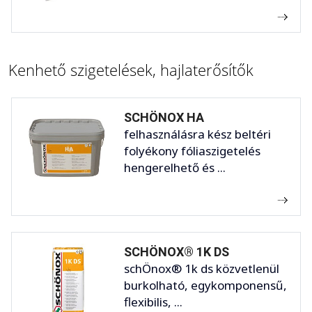
Kenhető szigetelések, hajlaterősítők
SCHÖNOX HA
felhasználásra kész beltéri
folyékony fóliaszigetelés
hengerelhető és ...
SCHÖNOX® 1K DS
schÖnox® 1k ds közvetlenül
burkolható, egykomponensű,
flexibilis, ...