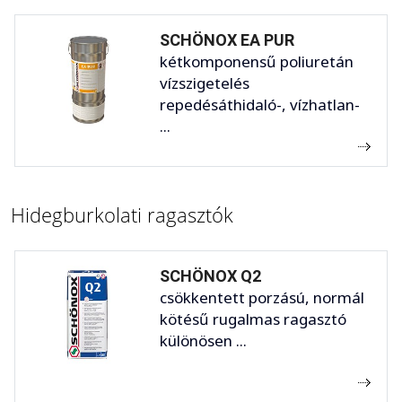
SCHÖNOX EA PUR
kétkomponensű poliuretán
vízszigetelés
repedésáthidaló-, vízhatlan-
...
Hidegburkolati ragasztók
SCHÖNOX Q2
csökkentett porzású, normál
kötésű rugalmas ragasztó
különösen ...