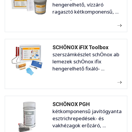
hengerelhető, vízzáró
ragasztó kétkomponensű, ...
SCHÖNOX iFIX Toolbox
szerszámkészlet schÖnox ab
lemezek schÖnox ifix
hengerelhető fixáló- ...
SCHÖNOX PGH
kétkomponensű javítógyanta
esztrichrepedések- és
vakhézagok erőzáró, ...