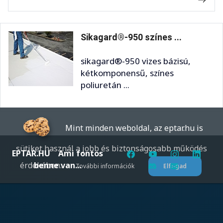
Sikagard®-950 színes ...
sikagard®-950 vizes bázisú,
kétkomponensű, színes
poliuretán ...
Mint minden weboldal, az eptar.hu is
sütiket használ a jobb és biztonságosabb működés
EPTAR.HU
Ami fontos
érdekében.
benne van...
További információk
Elfogad