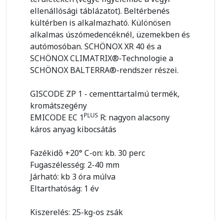
ellenállósági táblázatot). Beltérbenés
kültérben is alkalmazható. Különösen
alkalmas úszómedencéknél, üzemekben és
autómosóban. SCHÖNOX XR 40 és a
SCHÖNOX CLIMATRIX®-Technologie a
SCHÖNOX BALTERRA®-rendszer részei.
GISCODE ZP 1 - cementtartalmú termék,
kromátszegény
PLUS
EMICODE EC 1
R: nagyon alacsony
káros anyag kibocsátás
Fazékidő +20° C-on: kb. 30 perc
Fugaszélesség: 2-40 mm
Járható: kb 3 óra múlva
Eltarthatóság: 1 év
Kiszerelés: 25-kg-os zsák