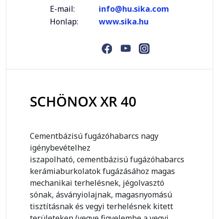
E-mail:
info@hu.sika.com
Honlap:
www.sika.hu
SCHÖNOX XR 40
Cementbázisú fugázóhabarcs nagy
igénybevételhez
iszapolható, cementbázisú fugázóhabarcs
kerámiaburkolatok fugázásához magas
mechanikai terhelésnek, jégolvasztó
sónak, ásványiolajnak, magasnyomású
tisztításnak és vegyi terhelésnek kitett
területeken (vegye figyelembe a vegyi