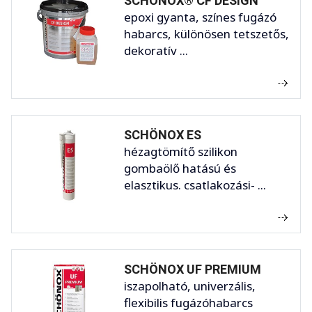
SCHÖNOX® CF DESIGN
epoxi gyanta, színes fugázó
habarcs, különösen tetszetős,
dekoratív ...
SCHÖNOX ES
hézagtömítő szilikon
gombaölő hatású és
elasztikus. csatlakozási- ...
SCHÖNOX UF PREMIUM
iszapolható, univerzális,
flexibilis fugázóhabarcs