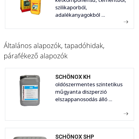
szilikaporból,
adalékanyagokból ...
Általános alapozók, tapadóhidak,
párafékező alapozók
SCHÖNOX KH
oldószermentes szintetikus
műgyanta diszperzió
elszappanosodás álló ...
SCHÖNOX SHP