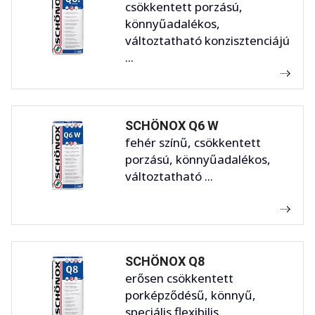
csökkentett porzású,
könnyűadalékos,
változtatható konzisztenciájú
...
SCHÖNOX Q6 W
fehér színű, csökkentett
porzású, könnyűadalékos,
változtatható ...
SCHÖNOX Q8
erősen csökkentett
porképződésű, könnyű,
speciális flexibilis ...