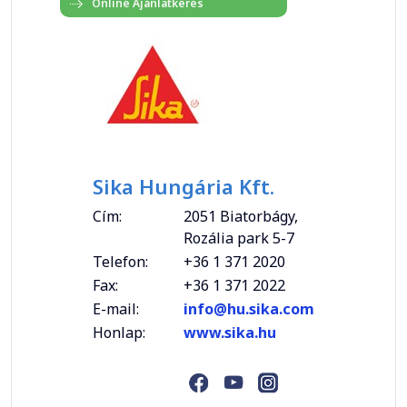
Sika Hungária Kft.
Cím:
2051 Biatorbágy,
Rozália park 5-7
Telefon:
+36 1 371 2020
Fax:
+36 1 371 2022
E-mail:
info@hu.sika.com
Honlap:
www.sika.hu