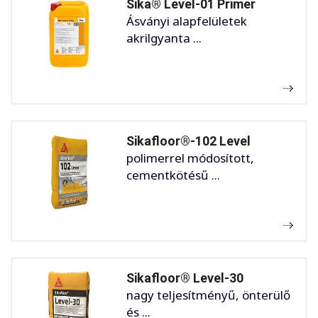
Sika® Level-01 Primer
Ásványi alapfelületek
akrilgyanta ...
Sikafloor®-102 Level
polimerrel módosított,
cementkötésű ...
Sikafloor® Level-30
nagy teljesítményű, önterülő
és ...