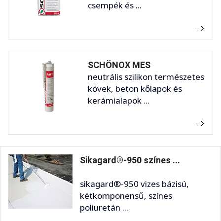
csempék és ...
SCHÖNOX MES
neutrális szilikon természetes
kövek, beton kőlapok és
kerámialapok ...
Sikagard®-950 színes ...
sikagard®-950 vizes bázisú,
kétkomponensű, színes
poliuretán ...