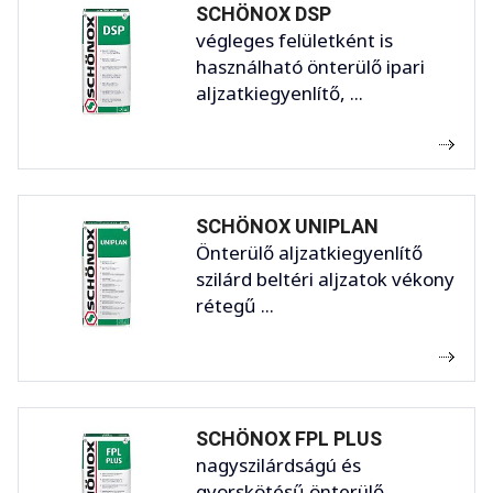
SCHÖNOX DSP
végleges felületként is
használható önterülő ipari
aljzatkiegyenlítő, ...
SCHÖNOX UNIPLAN
Önterülő aljzatkiegyenlítő
szilárd beltéri aljzatok vékony
rétegű ...
SCHÖNOX FPL PLUS
nagyszilárdságú és
gyorskötésű önterülő