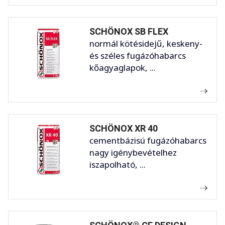
SCHÖNOX SB FLEX
normál kötésidejű, keskeny-
és széles fugázóhabarcs
kőagyaglapok, ...
SCHÖNOX XR 40
cementbázisú fugázóhabarcs
nagy igénybevételhez
iszapolható, ...