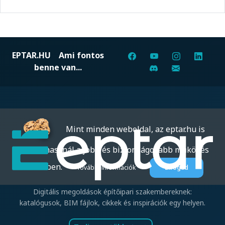
EPTAR.HU
Ami fontos
benne van...
Mint minden weboldal, az eptar.hu is
sütiket használ a jobb és biztonságosabb működés
érdekében.
További információk
Elfogad
Digitális megoldások építőipari szakembereknek:
katalógusok, BIM fájlok, cikkek és inspirációk egy helyen.