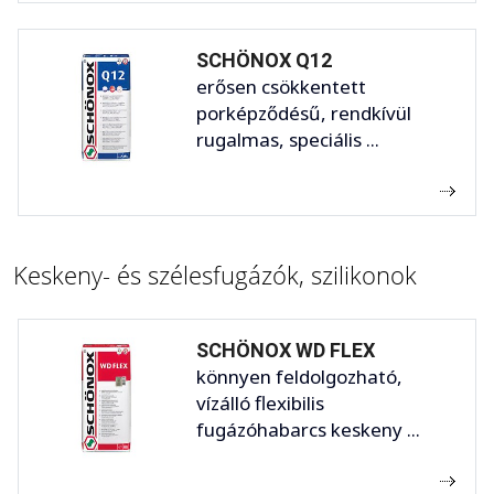
SCHÖNOX Q12
erősen csökkentett
porképződésű, rendkívül
rugalmas, speciális ...
Keskeny- és szélesfugázók, szilikonok
SCHÖNOX WD FLEX
könnyen feldolgozható,
vízálló flexibilis
fugázóhabarcs keskeny ...