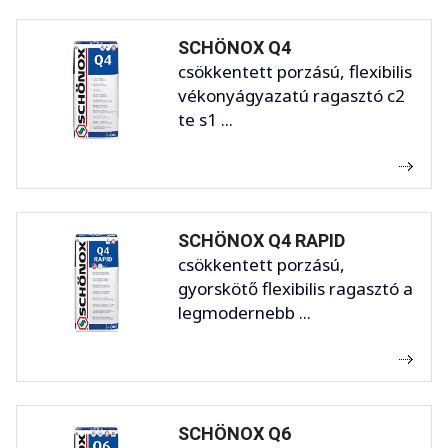
SCHÖNOX Q4
csökkentett porzású, flexibilis
vékonyágyazatú ragasztó c2
te s1 ...
SCHÖNOX Q4 RAPID
csökkentett porzású,
gyorskötő flexibilis ragasztó a
legmodernebb ...
SCHÖNOX Q6