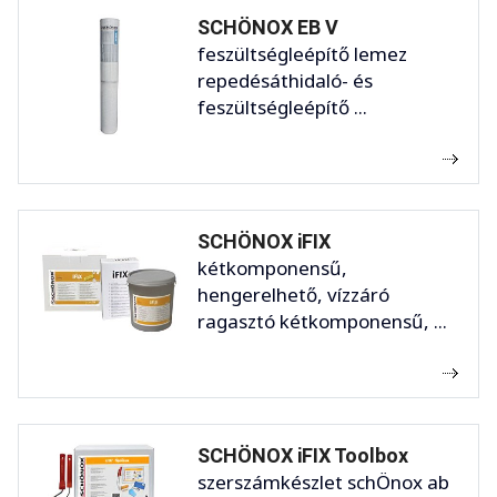
SCHÖNOX EB V
feszültségleépítő lemez
repedésáthidaló- és
feszültségleépítő ...
SCHÖNOX iFIX
kétkomponensű,
hengerelhető, vízzáró
ragasztó kétkomponensű, ...
SCHÖNOX iFIX Toolbox
szerszámkészlet schÖnox ab