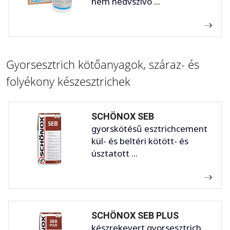
nem nedvszívó ...
Gyorsesztrich kötőanyagok, száraz- és
folyékony készesztrichek
SCHÖNOX SEB
gyorskötésű esztrichcement
kül- és beltéri kötött- és
úsztatott ...
SCHÖNOX SEB PLUS
készrekevert gyorsesztrich