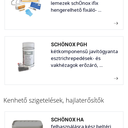
lemezek schÖnox ifix
hengerelhető fixáló- ...
SCHÖNOX PGH
kétkomponensű javítógyanta
esztrichrepedések- és
vakhézagok erőzáró, ...
Kenhető szigetelések, hajlaterősítők
SCHÖNOX HA
felhasználásra kész beltéri