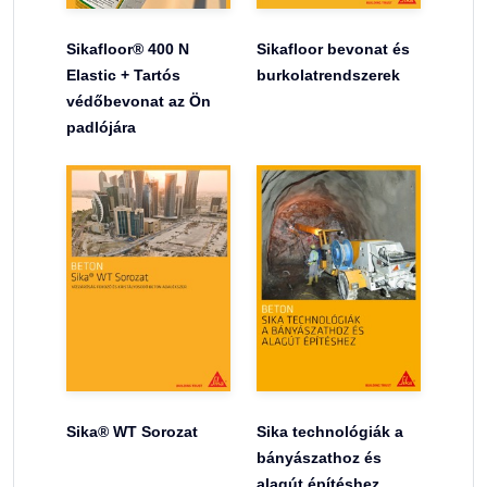
Sikafloor® 400 N
Sikafloor bevonat és
Elastic + Tartós
burkolatrendszerek
védőbevonat az Ön
padlójára
Sika® WT Sorozat
Sika technológiák a
bányászathoz és
alagút építéshez