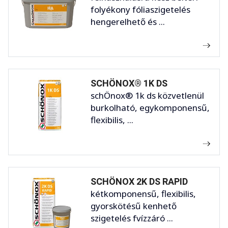
folyékony fóliaszigetelés
hengerelhető és ...
SCHÖNOX® 1K DS
schÖnox® 1k ds közvetlenül
burkolható, egykomponensű,
flexibilis, ...
SCHÖNOX 2K DS RAPID
kétkomponensű, flexibilis,
gyorskötésű kenhető
szigetelés fvízzáró ...