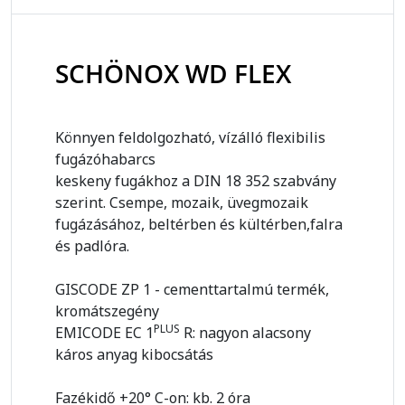
SCHÖNOX WD FLEX
Könnyen feldolgozható, vízálló flexibilis
fugázóhabarcs
keskeny fugákhoz a DIN 18 352 szabvány
szerint. Csempe, mozaik, üvegmozaik
fugázásához, beltérben és kültérben,falra
és padlóra.
GISCODE ZP 1 - cementtartalmú termék,
kromátszegény
PLUS
EMICODE EC 1
R: nagyon alacsony
káros anyag kibocsátás
Fazékidő +20° C-on: kb. 2 óra