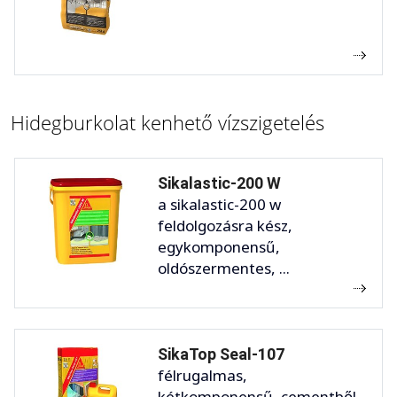
Hidegburkolat kenhető vízszigetelés
Sikalastic-200 W
a sikalastic-200 w
feldolgozásra kész,
egykomponensű,
oldószermentes, ...
SikaTop Seal-107
félrugalmas,
kétkomponensű, cementből,