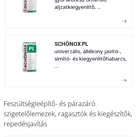
aljzatkiegyenlítő, ...
SCHÖNOX PL
univerzális, állékony javító-,
simító- és kiegyenlítőhabarcs,
...
Feszültségleépítő- és párazáró
szigetelőlemezek, ragasztók és kiegészítők,
repedésjavítás