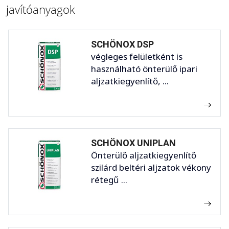
javítóanyagok
SCHÖNOX DSP
végleges felületként is
használható önterülő ipari
aljzatkiegyenlítő, ...
SCHÖNOX UNIPLAN
Önterülő aljzatkiegyenlítő
szilárd beltéri aljzatok vékony
rétegű ...