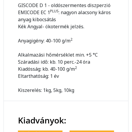
GISCODE D 1 - oldószermentes diszperzió
PLUS
EMICODE EC 1
: nagyon alacsony káros
anyag kibocsátás
Kék Angyal- ökotermék jelzés.
2
Anyagigény: 40-100 g/m
Alkalmazási hőmérséklet min. +5 °C
Száradási idő: kb. 10 perc.-24 óra
2
Kiadósság: kb. 40-100 g/m
Eltarthatóság: 1 év
Kiszerelés: 1kg, 5kg, 10kg
Kiadványok: