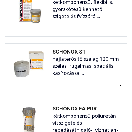
kétkomponensű, flexibilis,
gyorskötésű kenhető
szigetelés fvízzáró ...
SCHÖNOX ST
hajlaterősítő szalag 120 mm
széles, rugalmas, speciális
kasírozással ...
SCHÖNOX EA PUR
kétkomponensű poliuretán
vízszigetelés
repedésáthidaló-, vízhatlan-