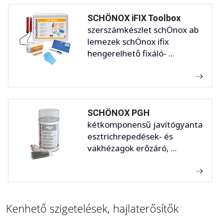
SCHÖNOX iFIX Toolbox
szerszámkészlet schÖnox ab
lemezek schÖnox ifix
hengerelhető fixáló- ...
SCHÖNOX PGH
kétkomponensű javítógyanta
esztrichrepedések- és
vakhézagok erőzáró, ...
Kenhető szigetelések, hajlaterősítők