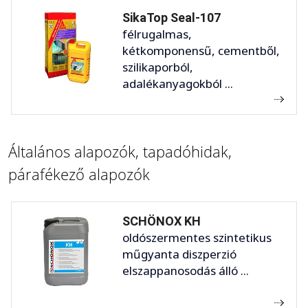
SikaTop Seal-107
félrugalmas,
kétkomponensű, cementből,
szilikaporból,
adalékanyagokból ...
Általános alapozók, tapadóhidak,
párafékező alapozók
SCHÖNOX KH
oldószermentes szintetikus
műgyanta diszperzió
elszappanosodás álló ...