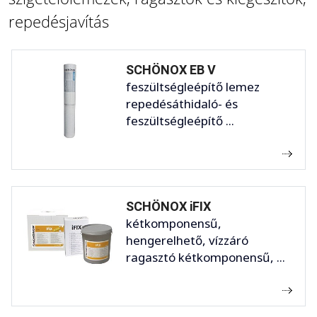
repedésjavítás
SCHÖNOX EB V
feszültségleépítő lemez
repedésáthidaló- és
feszültségleépítő ...
SCHÖNOX iFIX
kétkomponensű,
hengerelhető, vízzáró
ragasztó kétkomponensű, ...