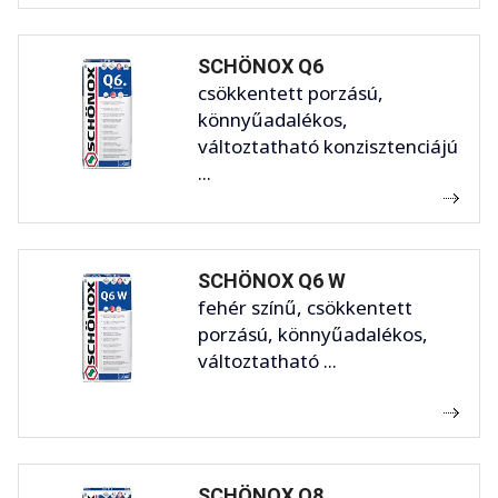
SCHÖNOX Q6
csökkentett porzású,
könnyűadalékos,
változtatható konzisztenciájú
...
SCHÖNOX Q6 W
fehér színű, csökkentett
porzású, könnyűadalékos,
változtatható ...
SCHÖNOX Q8