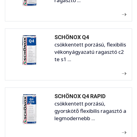
ragasztó ...
SCHÖNOX Q4
csökkentett porzású, flexibilis
vékonyágyazatú ragasztó c2
te s1 ...
SCHÖNOX Q4 RAPID
csökkentett porzású,
gyorskötő flexibilis ragasztó a
legmodernebb ...