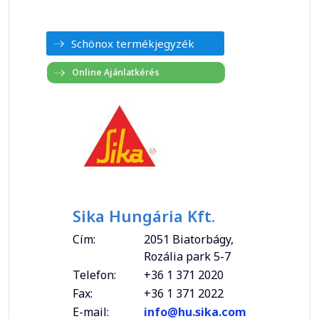
Schönox termékjegyzék
Sika Hungária Kft.
Cím:
2051 Biatorbágy,
Rozália park 5-7
Telefon:
+36 1 371 2020
Fax:
+36 1 371 2022
E-mail:
info@hu.sika.com