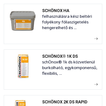
SCHÖNOX HA
felhasználásra kész beltéri
folyékony fóliaszigetelés
hengerelhető és ...
SCHÖNOX® 1K DS
schÖnox® 1k ds közvetlenül
burkolható, egykomponensű,
flexibilis, ...
SCHÖNOX 2K DS RAPID