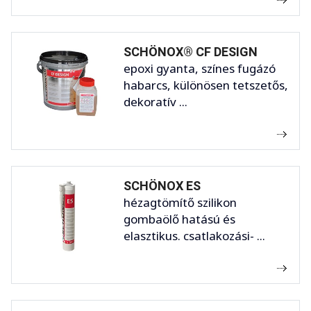
SCHÖNOX® CF DESIGN
epoxi gyanta, színes fugázó
habarcs, különösen tetszetős,
dekoratív ...
SCHÖNOX ES
hézagtömítő szilikon
gombaölő hatású és
elasztikus. csatlakozási- ...