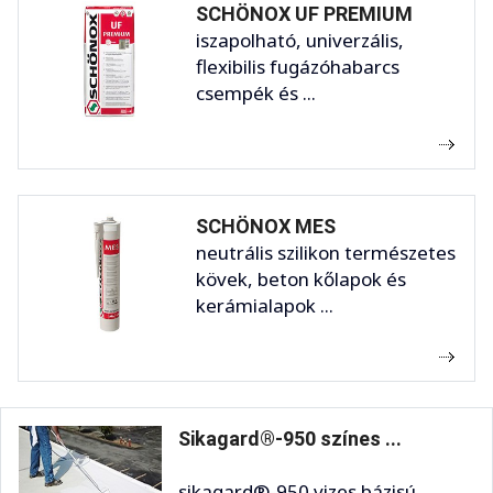
SCHÖNOX UF PREMIUM
iszapolható, univerzális,
flexibilis fugázóhabarcs
csempék és ...
SCHÖNOX MES
neutrális szilikon természetes
kövek, beton kőlapok és
kerámialapok ...
Sikagard®-950 színes ...
sikagard®-950 vizes bázisú,