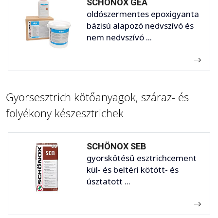
SCHÖNOX GEA
oldószermentes epoxigyanta
bázisú alapozó nedvszívó és
nem nedvszívó ...
Gyorsesztrich kötőanyagok, száraz- és
folyékony készesztrichek
SCHÖNOX SEB
gyorskötésű esztrichcement
kül- és beltéri kötött- és
úsztatott ...