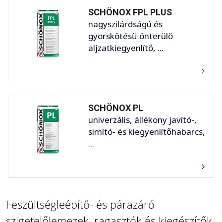
SCHÖNOX FPL PLUS
nagyszilárdságú és
gyorskötésű önterülő
aljzatkiegyenlítő, ...
SCHÖNOX PL
univerzális, állékony javító-,
simító- és kiegyenlítőhabarcs,
...
Feszültségleépítő- és párazáró
szigetelőlemezek, ragasztók és kiegészítők,