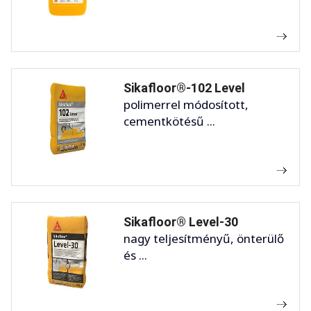
Sikafloor®-102 Level
polimerrel módosított,
cementkötésű ...
Sikafloor® Level-30
nagy teljesítményű, önterülő
és ...