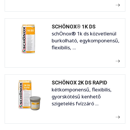
SCHÖNOX® 1K DS
schÖnox® 1k ds közvetlenül
burkolható, egykomponensű,
flexibilis, ...
SCHÖNOX 2K DS RAPID
kétkomponensű, flexibilis,
gyorskötésű kenhető
szigetelés fvízzáró ...