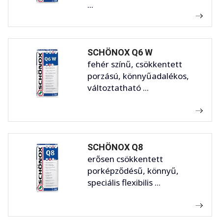
...
SCHÖNOX Q6 W
fehér színű, csökkentett
porzású, könnyűadalékos,
változtatható ...
SCHÖNOX Q8
erősen csökkentett
porképződésű, könnyű,
speciális flexibilis ...