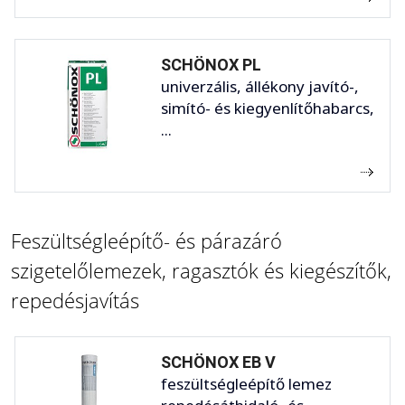
SCHÖNOX PL
univerzális, állékony javító-,
simító- és kiegyenlítőhabarcs,
...
Feszültségleépítő- és párazáró
szigetelőlemezek, ragasztók és kiegészítők,
repedésjavítás
SCHÖNOX EB V
feszültségleépítő lemez