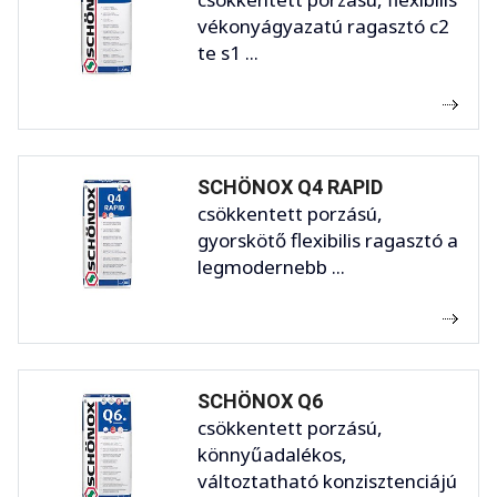
vékonyágyazatú ragasztó c2
te s1 ...
SCHÖNOX Q4 RAPID
csökkentett porzású,
gyorskötő flexibilis ragasztó a
legmodernebb ...
SCHÖNOX Q6
csökkentett porzású,
könnyűadalékos,
változtatható konzisztenciájú