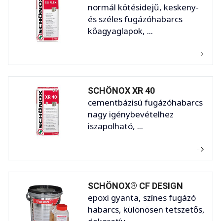
normál kötésidejű, keskeny-
és széles fugázóhabarcs
kőagyaglapok, ...
SCHÖNOX XR 40
cementbázisú fugázóhabarcs
nagy igénybevételhez
iszapolható, ...
SCHÖNOX® CF DESIGN
epoxi gyanta, színes fugázó
habarcs, különösen tetszetős,