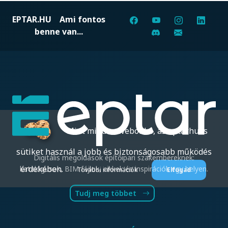
EPTAR.HU
Ami fontos
benne van...
Mint minden weboldal, az eptar.hu is
sütiket használ a jobb és biztonságosabb működés
Digitális megoldások építőipari szakembereknek:
érdekében.
katalógusok, BIM fájlok, cikkek és inspirációk egy helyen.
További információk
Elfogad
Tudj meg többet