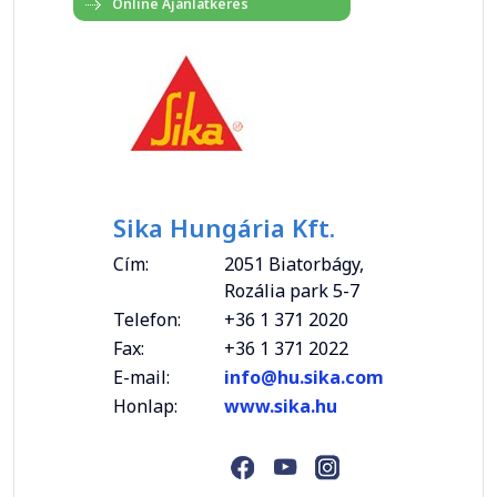
Sika Hungária Kft.
Cím:
2051 Biatorbágy,
Rozália park 5-7
Telefon:
+36 1 371 2020
Fax:
+36 1 371 2022
E-mail:
info@hu.sika.com
Honlap:
www.sika.hu