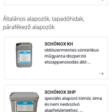
Általános alapozók, tapadóhidak,
párafékező alapozók
SCHÖNOX KH
oldószermentes szintetikus
műgyanta diszperzió
elszappanosodás álló ...
SCHÖNOX SHP
speciális alapozó tömör, sima
és nem nedvszívó
alapfelületekhez. ...