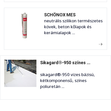
SCHÖNOX MES
neutrális szilikon természetes
kövek, beton kőlapok és
kerámialapok ...
Sikagard®-950 színes ...
sikagard®-950 vizes bázisú,
kétkomponensű, színes
poliuretán ...