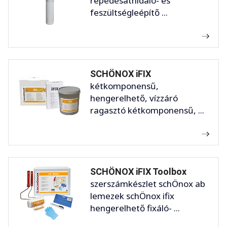
repedésáthidaló- és
feszültségleépítő ...
SCHÖNOX iFIX
kétkomponensű,
hengerelhető, vízzáró
ragasztó kétkomponensű, ...
SCHÖNOX iFIX Toolbox
szerszámkészlet schÖnox ab
lemezek schÖnox ifix
hengerelhető fixáló- ...