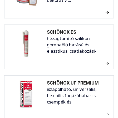
dekoratív ...
SCHÖNOX ES
hézagtömítő szilikon
gombaölő hatású és
elasztikus. csatlakozási- ...
SCHÖNOX UF PREMIUM
iszapolható, univerzális,
flexibilis fugázóhabarcs
csempék és ...