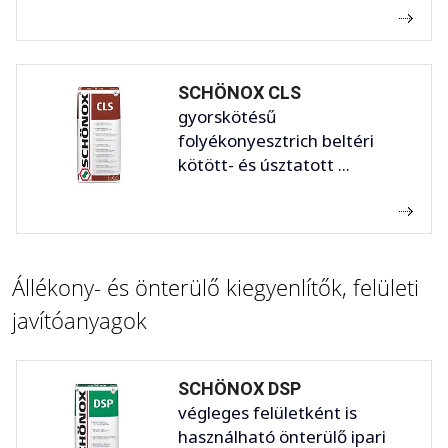
SCHÖNOX CLS
gyorskötésű
folyékonyesztrich beltéri
kötött- és úsztatott ...
Állékony- és önterülő kiegyenlítők, felületi
javítóanyagok
SCHÖNOX DSP
végleges felületként is
használható önterülő ipari