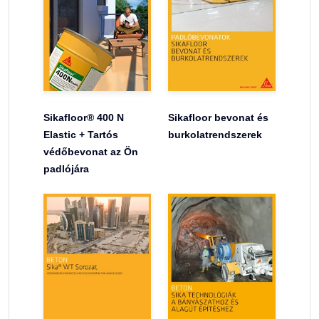
Sikafloor® 400 N
Sikafloor bevonat és
Elastic + Tartós
burkolatrendszerek
védőbevonat az Ön
padlójára