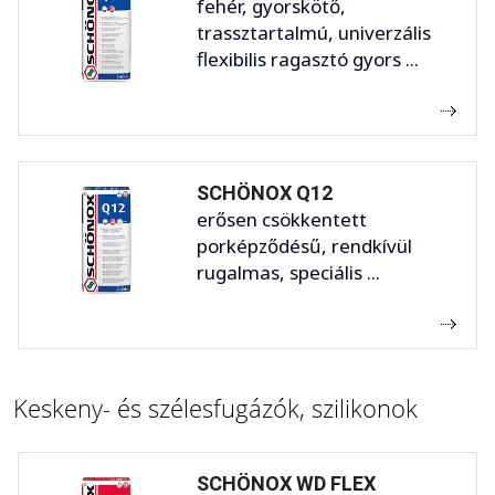
fehér, gyorskötő,
trassztartalmú, univerzális
flexibilis ragasztó gyors ...
SCHÖNOX Q12
erősen csökkentett
porképződésű, rendkívül
rugalmas, speciális ...
Keskeny- és szélesfugázók, szilikonok
SCHÖNOX WD FLEX