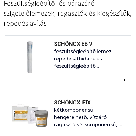
Feszültségleépítő- és párazáró
szigetelőlemezek, ragasztók és kiegészítők,
repedésjavítás
SCHÖNOX EB V
feszültségleépítő lemez
repedésáthidaló- és
feszültségleépítő ...
SCHÖNOX iFIX
kétkomponensű,
hengerelhető, vízzáró
ragasztó kétkomponensű, ...