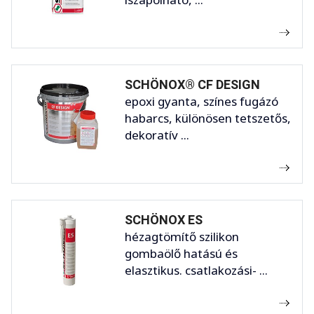
SCHÖNOX® CF DESIGN
epoxi gyanta, színes fugázó
habarcs, különösen tetszetős,
dekoratív ...
SCHÖNOX ES
hézagtömítő szilikon
gombaölő hatású és
elasztikus. csatlakozási- ...