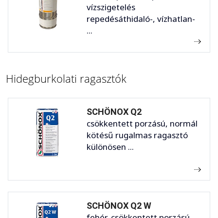
vízszigetelés
repedésáthidaló-, vízhatlan-
...
Hidegburkolati ragasztók
SCHÖNOX Q2
csökkentett porzású, normál
kötésű rugalmas ragasztó
különösen ...
SCHÖNOX Q2 W
fehér, csökkentett porzású,