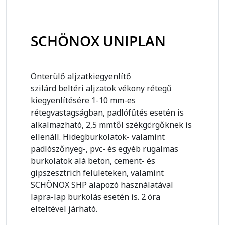
SCHÖNOX UNIPLAN
Önterülő aljzatkiegyenlítő
szilárd beltéri aljzatok vékony rétegű
kiegyenlítésére 1-10 mm-es
rétegvastagságban, padlófűtés esetén is
alkalmazható, 2,5 mmtől székgörgőknek is
ellenáll. Hidegburkolatok- valamint
padlószőnyeg-, pvc- és egyéb rugalmas
burkolatok alá beton, cement- és
gipszesztrich felületeken, valamint
SCHÖNOX SHP alapozó használatával
lapra-lap burkolás esetén is. 2 óra
elteltével járható.