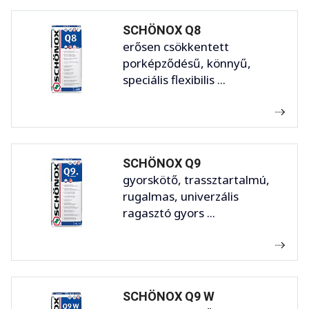
SCHÖNOX Q8
erősen csökkentett
porképződésű, könnyű,
speciális flexibilis ...
SCHÖNOX Q9
gyorskötő, trassztartalmú,
rugalmas, univerzális
ragasztó gyors ...
SCHÖNOX Q9 W