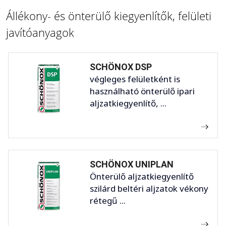
Állékony- és önterülő kiegyenlítők, felületi
javítóanyagok
SCHÖNOX DSP
végleges felületként is
használható önterülő ipari
aljzatkiegyenlítő, ...
SCHÖNOX UNIPLAN
Önterülő aljzatkiegyenlítő
szilárd beltéri aljzatok vékony
rétegű ...