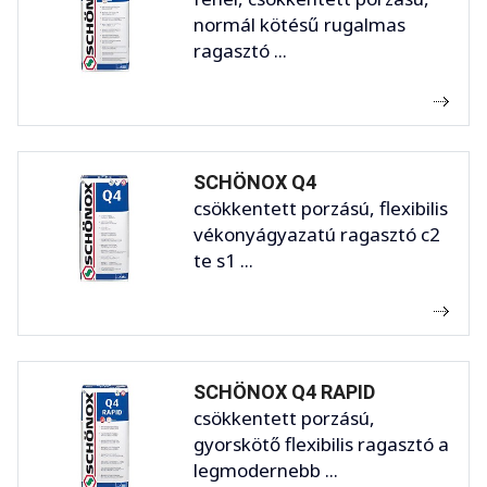
normál kötésű rugalmas
ragasztó ...
SCHÖNOX Q4
csökkentett porzású, flexibilis
vékonyágyazatú ragasztó c2
te s1 ...
SCHÖNOX Q4 RAPID
csökkentett porzású,
gyorskötő flexibilis ragasztó a
legmodernebb ...