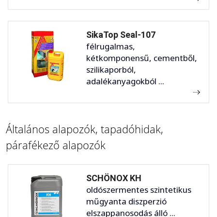
SikaTop Seal-107
félrugalmas,
kétkomponensű, cementből,
szilikaporból,
adalékanyagokból ...
Általános alapozók, tapadóhidak,
párafékező alapozók
SCHÖNOX KH
oldószermentes szintetikus
műgyanta diszperzió
elszappanosodás álló ...