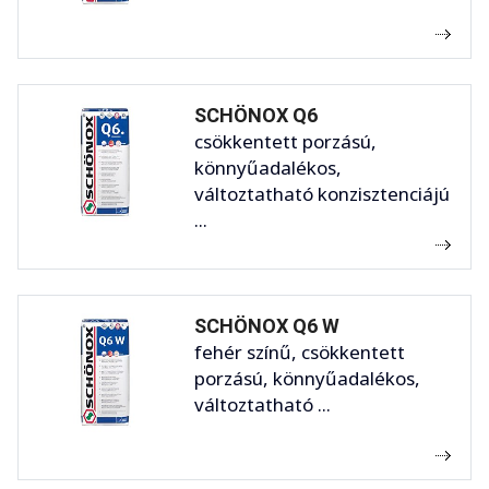
SCHÖNOX Q6
csökkentett porzású,
könnyűadalékos,
változtatható konzisztenciájú
...
SCHÖNOX Q6 W
fehér színű, csökkentett
porzású, könnyűadalékos,
változtatható ...