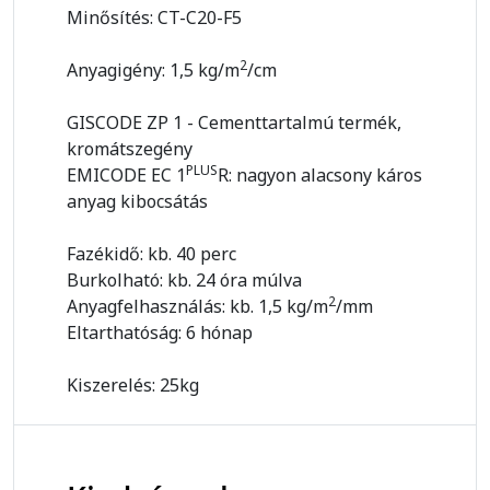
Minősítés: CT-C20-F5
2
Anyagigény: 1,5 kg/m
/cm
GISCODE ZP 1 - Cementtartalmú termék,
kromátszegény
PLUS
EMICODE EC 1
R: nagyon alacsony káros
anyag kibocsátás
Fazékidő: kb. 40 perc
Burkolható: kb. 24 óra múlva
2
Anyagfelhasználás: kb. 1,5 kg/m
/mm
Eltarthatóság: 6 hónap
Kiszerelés: 25kg