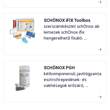
SCHÖNOX iFIX Toolbox
szerszámkészlet schÖnox ab
lemezek schÖnox ifix
hengerelhető fixáló- ...
SCHÖNOX PGH
kétkomponensű javítógyanta
esztrichrepedések- és
vakhézagok erőzáró, ...