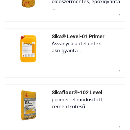
oldószermentes, epoxigyanta
...
Sika® Level-01 Primer
Ásványi alapfelületek
akrilgyanta ...
Sikafloor®-102 Level
polimerrel módosított,
cementkötésű ...