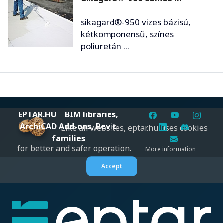
sikagard®-950 vizes bázisú,
kétkomponensű, színes
poliuretán ...
EPTAR.HU
BIM libraries,
ArchiCAD Add-ons, Revit
Like all websites, eptar.hu uses cookies
families
for better and safer operation.
More information
Accept