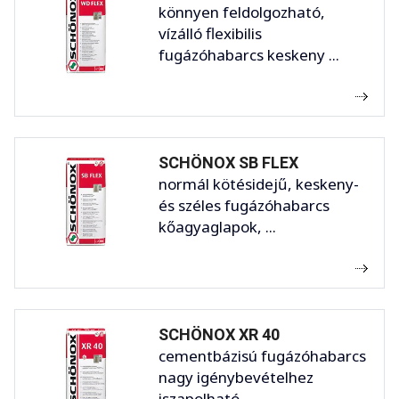
könnyen feldolgozható,
vízálló flexibilis
fugázóhabarcs keskeny ...
SCHÖNOX SB FLEX
normál kötésidejű, keskeny-
és széles fugázóhabarcs
kőagyaglapok, ...
SCHÖNOX XR 40
cementbázisú fugázóhabarcs
nagy igénybevételhez
iszapolható, ...