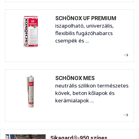
SCHÖNOX UF PREMIUM
iszapolható, univerzális,
flexibilis fugázóhabarcs
csempék és ...
SCHÖNOX MES
neutrális szilikon természetes
kövek, beton kőlapok és
kerámialapok ...
Sikagard®-950 színes ...