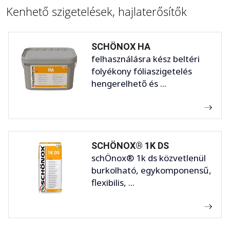
Kenhető szigetelések, hajlaterősítők
SCHÖNOX HA
felhasználásra kész beltéri
folyékony fóliaszigetelés
hengerelhető és ...
SCHÖNOX® 1K DS
schÖnox® 1k ds közvetlenül
burkolható, egykomponensű,
flexibilis, ...