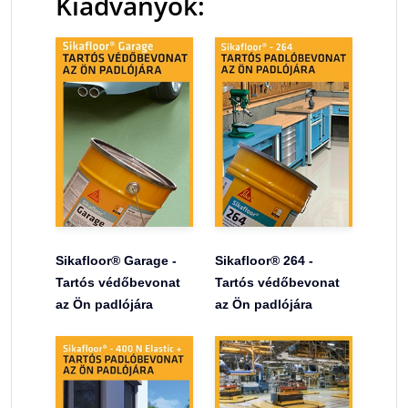
Kiadványok:
Sikafloor® Garage -
Sikafloor® 264 -
Tartós védőbevonat
Tartós védőbevonat
az Ön padlójára
az Ön padlójára