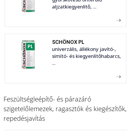
aljzatkiegyenlítő, ...
SCHÖNOX PL
univerzális, állékony javító-,
simító- és kiegyenlítőhabarcs,
...
Feszültségleépítő- és párazáró
szigetelőlemezek, ragasztók és kiegészítők,
repedésjavítás