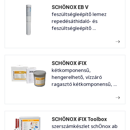
SCHÖNOX EB V
feszültségleépítő lemez
repedésáthidaló- és
feszültségleépítő ...
SCHÖNOX iFIX
kétkomponensű,
hengerelhető, vízzáró
ragasztó kétkomponensű, ...
SCHÖNOX iFIX Toolbox
szerszámkészlet schÖnox ab