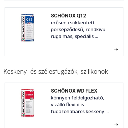
SCHÖNOX Q12
erősen csökkentett
porképződésű, rendkívül
rugalmas, speciális ...
Keskeny- és szélesfugázók, szilikonok
SCHÖNOX WD FLEX
könnyen feldolgozható,
vízálló flexibilis
fugázóhabarcs keskeny ...