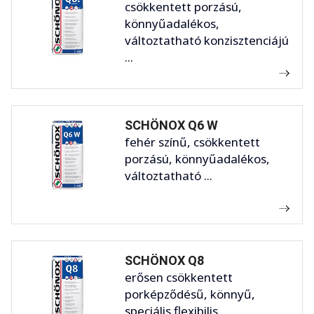
csökkentett porzású,
könnyűadalékos,
változtatható konzisztenciájú
...
SCHÖNOX Q6 W
fehér színű, csökkentett
porzású, könnyűadalékos,
változtatható ...
SCHÖNOX Q8
erősen csökkentett
porképződésű, könnyű,
speciális flexibilis ...