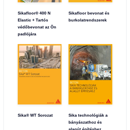
Sikafloor® 400 N
Sikafloor bevonat és
Elastic + Tartós
burkolatrendszerek
védőbevonat az Ön
padlójára
Sika® WT Sorozat
Sika technológiák a
bányászathoz és
alagút építéshez