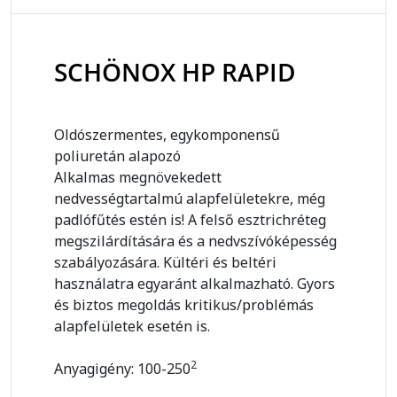
SCHÖNOX HP RAPID
Oldószermentes, egykomponensű
poliuretán alapozó
Alkalmas megnövekedett
nedvességtartalmú alapfelületekre, még
padlófűtés estén is! A felső esztrichréteg
megszilárdítására és a nedvszívóképesség
szabályozására. Kültéri és beltéri
használatra egyaránt alkalmazható. Gyors
és biztos megoldás kritikus/problémás
alapfelületek esetén is.
2
Anyagigény: 100-250