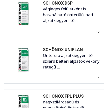
SCHÖNOX DSP
végleges felületként is
használható önterülő ipari
aljzatkiegyenlítő, ...
SCHÖNOX UNIPLAN
Önterülő aljzatkiegyenlítő
szilárd beltéri aljzatok vékony
rétegű ...
SCHÖNOX FPL PLUS
nagyszilárdságú és
gyorskötésű önterülő