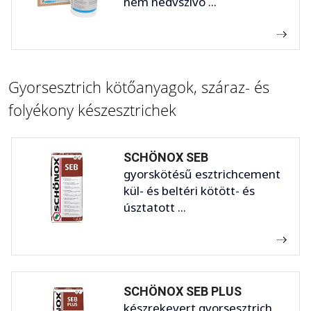
nem nedvszívó ...
Gyorsesztrich kötőanyagok, száraz- és
folyékony készesztrichek
SCHÖNOX SEB
gyorskötésű esztrichcement
kül- és beltéri kötött- és
úsztatott ...
SCHÖNOX SEB PLUS
készrekevert gyorsesztrich