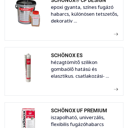
SCHÖNOX® CF DESIGN
epoxi gyanta, színes fugázó
habarcs, különösen tetszetős,
dekoratív ...
SCHÖNOX ES
hézagtömítő szilikon
gombaölő hatású és
elasztikus. csatlakozási- ...
SCHÖNOX UF PREMIUM
iszapolható, univerzális,
flexibilis fugázóhabarcs