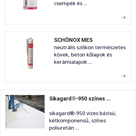
csempék és ...
SCHÖNOX MES
neutrális szilikon természetes
kövek, beton kőlapok és
kerámialapok ...
Sikagard®-950 színes ...
sikagard®-950 vizes bázisú,
kétkomponensű, színes
poliuretán ...