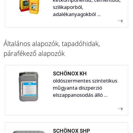
szilikaporból,
adalékanyagokból ...
Általános alapozók, tapadóhidak,
párafékező alapozók
SCHÖNOX KH
oldószermentes szintetikus
műgyanta diszperzió
elszappanosodás álló ...
SCHÖNOX SHP