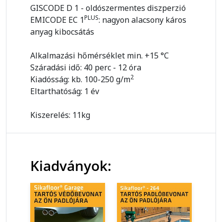
GISCODE D 1 - oldószermentes diszperzió
PLUS
EMICODE EC 1
: nagyon alacsony káros
anyag kibocsátás
Alkalmazási hőmérséklet min. +15 °C
Száradási idő: 40 perc - 12 óra
2
Kiadósság: kb. 100-250 g/m
Eltarthatóság: 1 év
Kiszerelés: 11kg
Kiadványok: