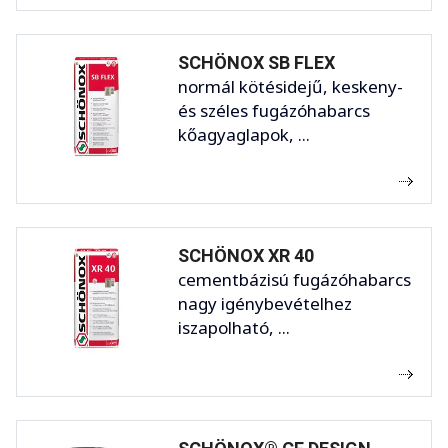
SCHÖNOX SB FLEX
normál kötésidejű, keskeny-
és széles fugázóhabarcs
kőagyaglapok, ...
SCHÖNOX XR 40
cementbázisú fugázóhabarcs
nagy igénybevételhez
iszapolható, ...