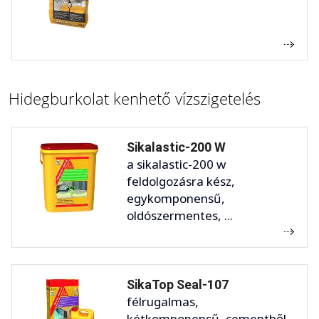
Hidegburkolat kenhető vízszigetelés
Sikalastic-200 W
a sikalastic-200 w
feldolgozásra kész,
egykomponensű,
oldószermentes, ...
SikaTop Seal-107
félrugalmas,
kétkomponensű, cementből,