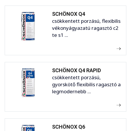
SCHÖNOX Q4
csökkentett porzású, flexibilis
vékonyágyazatú ragasztó c2
te s1 ...
SCHÖNOX Q4 RAPID
csökkentett porzású,
gyorskötő flexibilis ragasztó a
legmodernebb ...
SCHÖNOX Q6