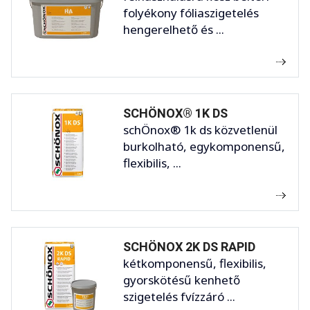
folyékony fóliaszigetelés
hengerelhető és ...
SCHÖNOX® 1K DS
schÖnox® 1k ds közvetlenül
burkolható, egykomponensű,
flexibilis, ...
SCHÖNOX 2K DS RAPID
kétkomponensű, flexibilis,
gyorskötésű kenhető
szigetelés fvízzáró ...