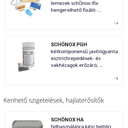
lemezek schÖnox ifix
hengerelhető fixáló- ...
SCHÖNOX PGH
kétkomponensű javítógyanta
esztrichrepedések- és
vakhézagok erőzáró, ...
Kenhető szigetelések, hajlaterősítők
SCHÖNOX HA
felhasználásra kész beltéri