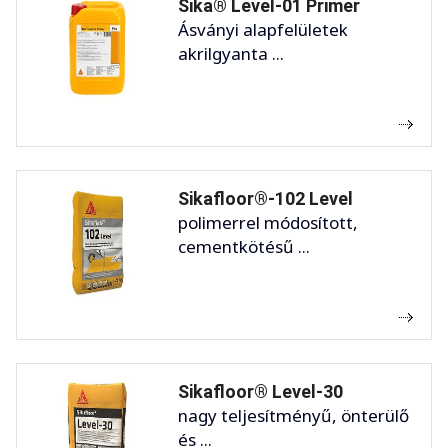
Sika® Level-01 Primer
Ásványi alapfelületek
akrilgyanta ...
Sikafloor®-102 Level
polimerrel módosított,
cementkötésű ...
Sikafloor® Level-30
nagy teljesítményű, önterülő
és ...