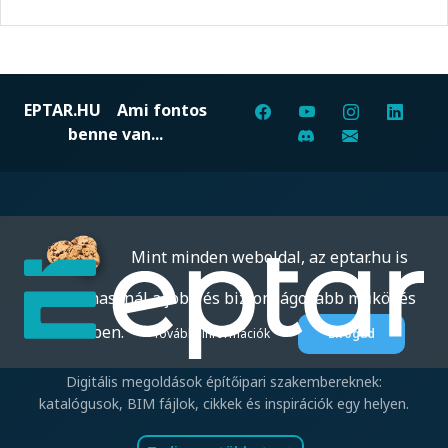
EPTAR.HU
Ami fontos
benne van...
Mint minden weboldal, az eptar.hu is
sütiket használ a jobb és biztonságosabb működés
érdekében.
További információk
Elfogad
Digitális megoldások építőipari szakembereknek:
katalógusok, BIM fájlok, cikkek és inspirációk egy helyen.