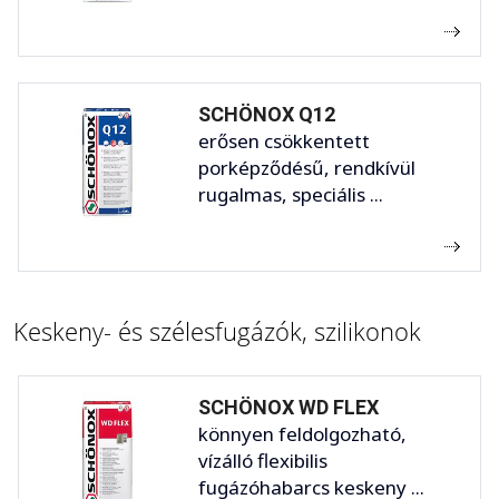
SCHÖNOX Q12
erősen csökkentett
porképződésű, rendkívül
rugalmas, speciális ...
Keskeny- és szélesfugázók, szilikonok
SCHÖNOX WD FLEX
könnyen feldolgozható,
vízálló flexibilis
fugázóhabarcs keskeny ...