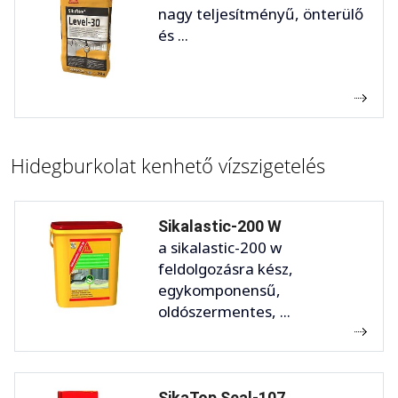
nagy teljesítményű, önterülő
és ...
Hidegburkolat kenhető vízszigetelés
Sikalastic-200 W
a sikalastic-200 w
feldolgozásra kész,
egykomponensű,
oldószermentes, ...
SikaTop Seal-107