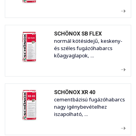
SCHÖNOX SB FLEX
normál kötésidejű, keskeny-
és széles fugázóhabarcs
kőagyaglapok, ...
SCHÖNOX XR 40
cementbázisú fugázóhabarcs
nagy igénybevételhez
iszapolható, ...