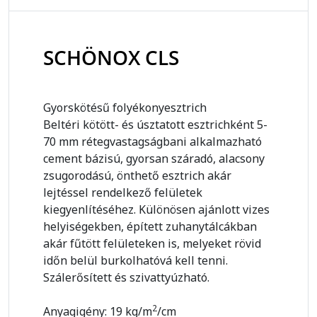
SCHÖNOX CLS
Gyorskötésű folyékonyesztrich
Beltéri kötött- és úsztatott esztrichként 5-
70 mm rétegvastagságbani alkalmazható
cement bázisú, gyorsan száradó, alacsony
zsugorodású, önthető esztrich akár
lejtéssel rendelkező felületek
kiegyenlítéséhez. Különösen ajánlott vizes
helyiségekben, épített zuhanytálcákban
akár fűtött felületeken is, melyeket rövid
időn belül burkolhatóvá kell tenni.
Szálerősített és szivattyúzható.
2
Anyagigény: 19 kg/m
/cm