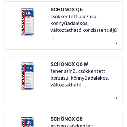
SCHÖNOX Q6
csökkentett porzású,
könnyűadalékos,
változtatható konzisztenciájú
...
SCHÖNOX Q6 W
fehér színű, csökkentett
porzású, könnyűadalékos,
változtatható ...
SCHÖNOX Q8
erősen csökkentett