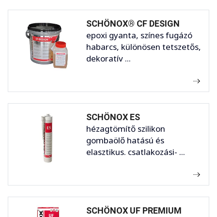
SCHÖNOX® CF DESIGN
epoxi gyanta, színes fugázó
habarcs, különösen tetszetős,
dekoratív ...
SCHÖNOX ES
hézagtömítő szilikon
gombaölő hatású és
elasztikus. csatlakozási- ...
SCHÖNOX UF PREMIUM