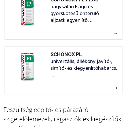
nagyszilárdságú és
gyorskötésű önterülő
aljzatkiegyenlítő, ...
SCHÖNOX PL
univerzális, állékony javító-,
simító- és kiegyenlítőhabarcs,
...
Feszültségleépítő- és párazáró
szigetelőlemezek, ragasztók és kiegészítők,