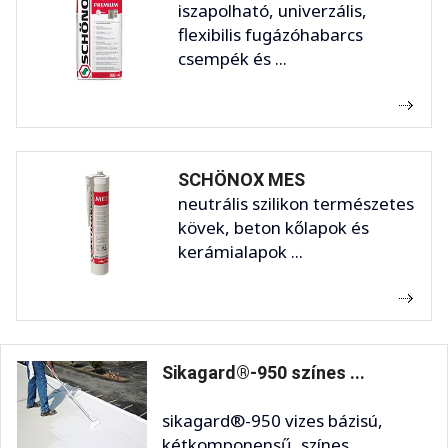
iszapolható, univerzális,
flexibilis fugázóhabarcs
csempék és ...
SCHÖNOX MES
neutrális szilikon természetes
kövek, beton kőlapok és
kerámialapok ...
Sikagard®-950 színes ...
sikagard®-950 vizes bázisú,
kétkomponensű, színes