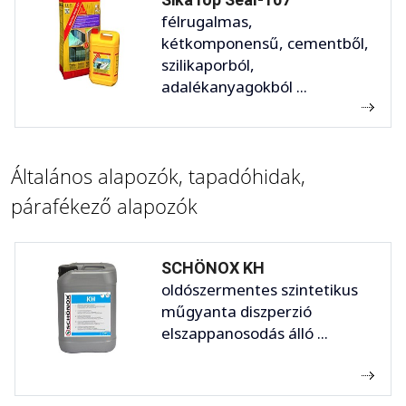
félrugalmas,
kétkomponensű, cementből,
szilikaporból,
adalékanyagokból ...
Általános alapozók, tapadóhidak,
párafékező alapozók
SCHÖNOX KH
oldószermentes szintetikus
műgyanta diszperzió
elszappanosodás álló ...