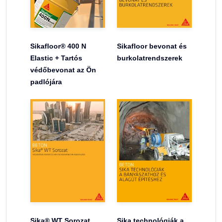
Sikafloor® 400 N
Sikafloor bevonat és
Elastic + Tartós
burkolatrendszerek
védőbevonat az Ön
padlójára
Sika® WT Sorozat
Sika technológiák a