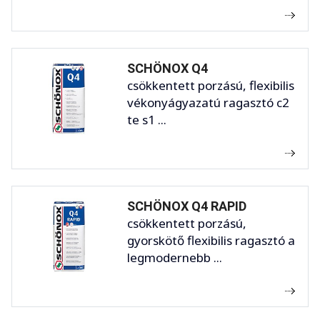
SCHÖNOX Q4
csökkentett porzású, flexibilis
vékonyágyazatú ragasztó c2
te s1 ...
SCHÖNOX Q4 RAPID
csökkentett porzású,
gyorskötő flexibilis ragasztó a
legmodernebb ...