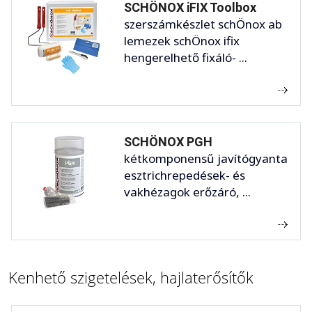
SCHÖNOX iFIX Toolbox
szerszámkészlet schÖnox ab
lemezek schÖnox ifix
hengerelhető fixáló- ...
SCHÖNOX PGH
kétkomponensű javítógyanta
esztrichrepedések- és
vakhézagok erőzáró, ...
Kenhető szigetelések, hajlaterősítők