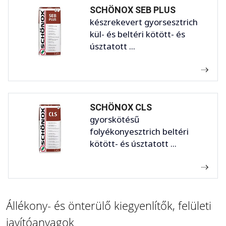
SCHÖNOX SEB PLUS
készrekevert gyorsesztrich
kül- és beltéri kötött- és
úsztatott ...
SCHÖNOX CLS
gyorskötésű
folyékonyesztrich beltéri
kötött- és úsztatott ...
Állékony- és önterülő kiegyenlítők, felületi
javítóanyagok