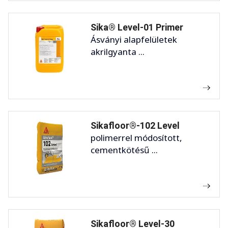
Sika® Level-01 Primer
Ásványi alapfelületek
akrilgyanta ...
Sikafloor®-102 Level
polimerrel módosított,
cementkötésű ...
Sikafloor® Level-30