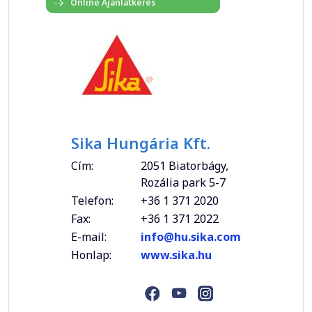
Sika Hungária Kft.
Cím:
2051 Biatorbágy,
Rozália park 5-7
Telefon:
+36 1 371 2020
Fax:
+36 1 371 2022
E-mail:
info@hu.sika.com
Honlap:
www.sika.hu