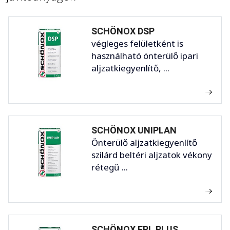
SCHÖNOX DSP
végleges felületként is
használható önterülő ipari
aljzatkiegyenlítő, ...
SCHÖNOX UNIPLAN
Önterülő aljzatkiegyenlítő
szilárd beltéri aljzatok vékony
rétegű ...
SCHÖNOX FPL PLUS