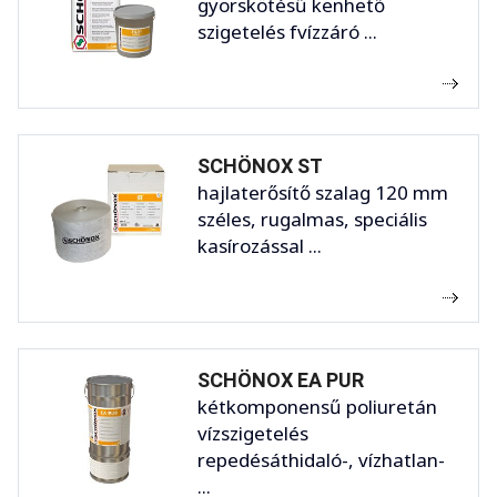
gyorskötésű kenhető
szigetelés fvízzáró ...
SCHÖNOX ST
hajlaterősítő szalag 120 mm
széles, rugalmas, speciális
kasírozással ...
SCHÖNOX EA PUR
kétkomponensű poliuretán
vízszigetelés
repedésáthidaló-, vízhatlan-
...