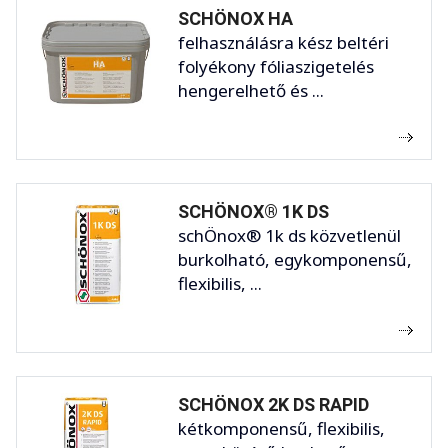
SCHÖNOX HA
felhasználásra kész beltéri
folyékony fóliaszigetelés
hengerelhető és ...
SCHÖNOX® 1K DS
schÖnox® 1k ds közvetlenül
burkolható, egykomponensű,
flexibilis, ...
SCHÖNOX 2K DS RAPID
kétkomponensű, flexibilis,