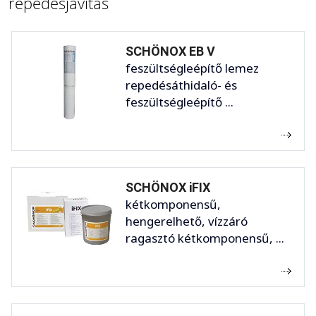
repedésjavítás
SCHÖNOX EB V
feszültségleépítő lemez
repedésáthidaló- és
feszültségleépítő ...
SCHÖNOX iFIX
kétkomponensű,
hengerelhető, vízzáró
ragasztó kétkomponensű, ...