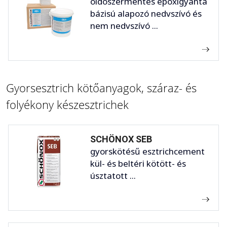
oldószermentes epoxigyanta
bázisú alapozó nedvszívó és
nem nedvszívó ...
Gyorsesztrich kötőanyagok, száraz- és
folyékony készesztrichek
SCHÖNOX SEB
gyorskötésű esztrichcement
kül- és beltéri kötött- és
úsztatott ...