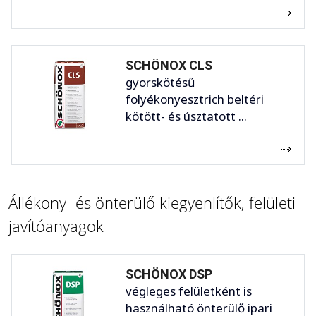
SCHÖNOX CLS
gyorskötésű
folyékonyesztrich beltéri
kötött- és úsztatott ...
Állékony- és önterülő kiegyenlítők, felületi
javítóanyagok
SCHÖNOX DSP
végleges felületként is
használható önterülő ipari