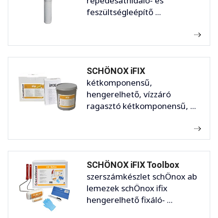
repedésáthidaló- és
feszültségleépítő ...
SCHÖNOX iFIX
kétkomponensű,
hengerelhető, vízzáró
ragasztó kétkomponensű, ...
SCHÖNOX iFIX Toolbox
szerszámkészlet schÖnox ab
lemezek schÖnox ifix
hengerelhető fixáló- ...