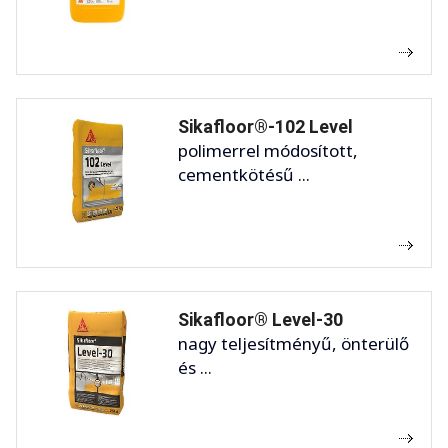
Sikafloor®-102 Level
polimerrel módosított,
cementkötésű ...
Sikafloor® Level-30
nagy teljesítményű, önterülő
és ...