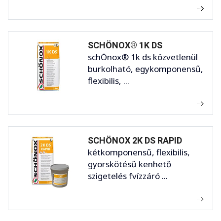
SCHÖNOX® 1K DS
schÖnox® 1k ds közvetlenül
burkolható, egykomponensű,
flexibilis, ...
SCHÖNOX 2K DS RAPID
kétkomponensű, flexibilis,
gyorskötésű kenhető
szigetelés fvízzáró ...