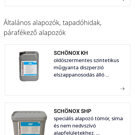
Általános alapozók, tapadóhidak,
párafékező alapozók
SCHÖNOX KH
oldószermentes szintetikus
műgyanta diszperzió
elszappanosodás álló ...
SCHÖNOX SHP
speciális alapozó tömör, sima
és nem nedvszívó
alapfelületekhez. ...