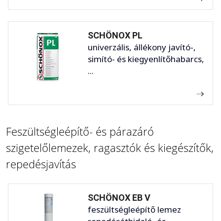
SCHÖNOX PL
univerzális, állékony javító-,
simító- és kiegyenlítőhabarcs,
...
Feszültségleépítő- és párazáró
szigetelőlemezek, ragasztók és kiegészítők,
repedésjavítás
SCHÖNOX EB V
feszültségleépítő lemez