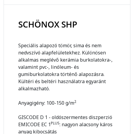
SCHÖNOX SHP
Speciális alapozó tömör, sima és nem
nedvszívó alapfelületekhez. Különösen
alkalmas meglévő kerámia burkolatokra-,
valamint pvc-, linóleum- és
gumiburkolatokra történő alapozásra.
Kültéri és beltéri használatra egyaránt
alkalmazható.
2
Anyagigény: 100-150 g/m
GISCODE D 1 - oldószermentes diszperzió
PLUS
EMICODE EC 1
: nagyon alacsony káros
anyag kibocsátás