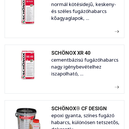
normál kötésidejű, keskeny-
és széles fugázóhabarcs
kőagyaglapok, ...
SCHÖNOX XR 40
cementbázisú fugázóhabarcs
nagy igénybevételhez
iszapolható, ...
SCHÖNOX® CF DESIGN
epoxi gyanta, színes fugázó
habarcs, különösen tetszetős,