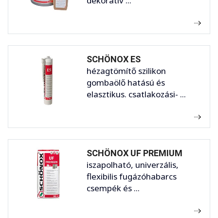
dekoratív ...
SCHÖNOX ES
hézagtömítő szilikon
gombaölő hatású és
elasztikus. csatlakozási- ...
SCHÖNOX UF PREMIUM
iszapolható, univerzális,
flexibilis fugázóhabarcs
csempék és ...