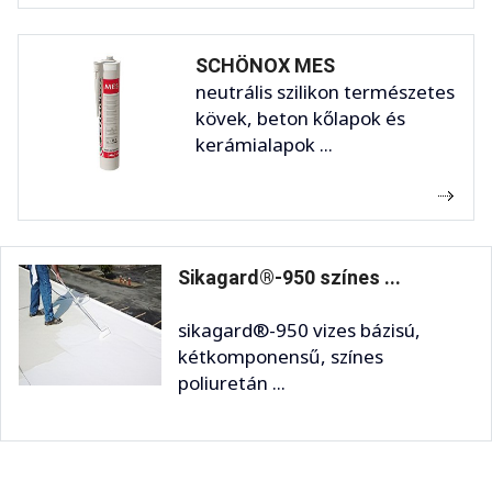
SCHÖNOX MES
neutrális szilikon természetes
kövek, beton kőlapok és
kerámialapok ...
Sikagard®-950 színes ...
sikagard®-950 vizes bázisú,
kétkomponensű, színes
poliuretán ...