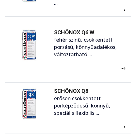
...
SCHÖNOX Q6 W
fehér színű, csökkentett
porzású, könnyűadalékos,
változtatható ...
SCHÖNOX Q8
erősen csökkentett
porképződésű, könnyű,
speciális flexibilis ...