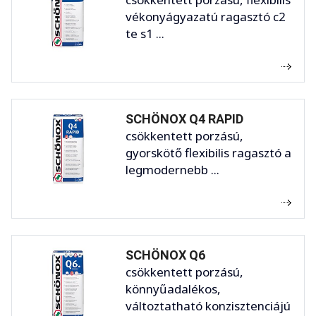
vékonyágyazatú ragasztó c2
te s1 ...
SCHÖNOX Q4 RAPID
csökkentett porzású,
gyorskötő flexibilis ragasztó a
legmodernebb ...
SCHÖNOX Q6
csökkentett porzású,
könnyűadalékos,
változtatható konzisztenciájú