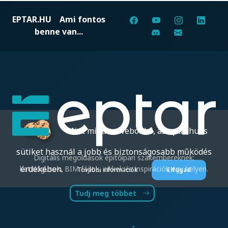
EPTAR.HU
Ami fontos
benne van...
Mint minden weboldal, az eptar.hu is
sütiket használ a jobb és biztonságosabb működés
Digitális megoldások építőipari szakembereknek:
érdekében.
katalógusok, BIM fájlok, cikkek és inspirációk egy helyen.
További információk
Elfogad
Tudj meg többet