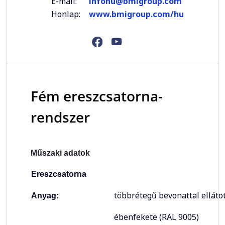
E-mail:
infohu@bmigroup.com
Honlap:
www.bmigroup.com/hu
Fém ereszcsatorna-
rendszer
Műszaki adatok
Ereszcsatorna
többrétegű bevonattal elláto
Anyag:
ébenfekete (RAL 9005)