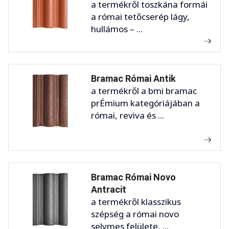
a termékről toszkána formái
a római tetőcserép lágy,
hullámos – ...
Bramac Római Antik
a termékről a bmi bramac
prÉmium kategóriájában a
római, reviva és ...
Bramac Római Novo
Antracit
a termékről klasszikus
szépség a római novo
selymes felülete, ...