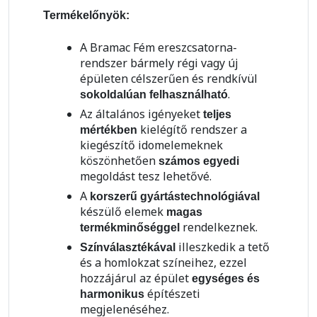
Termékelőnyök:
A Bramac Fém ereszcsatorna-
rendszer bármely régi vagy új
épületen célszerűen és rendkívül
.
sokoldalúan felhasználható
Az általános igényeket
teljes
kielégítő rendszer a
mértékben
kiegészítő idomelemeknek
köszönhetően
számos egyedi
megoldást tesz lehetővé.
A
korszerű gyártástechnológiával
készülő elemek
magas
rendelkeznek.
termékminőséggel
illeszkedik a tető
Színválasztékával
és a homlokzat színeihez, ezzel
hozzájárul az épület
egységes és
építészeti
harmonikus
megjelenéséhez.