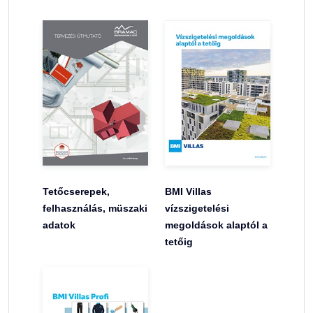
Tetőcserepek,
BMI Villas
felhasználás, müszaki
vízszigetelési
adatok
megoldások alaptól a
tetőig