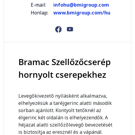
E-mail:
infohu@bmigroup.com
Honlap:
www.bmigroup.com/hu
Bramac Szellőzőcserép
hornyolt cserepekhez
Levegőkivezető nyílásként alkalmazva,
elhelyezésük a taréjgerinc alatti második
sorban ajánlott. Kontyolt tetőknél az
élgerinc két oldalán is elhelyezendők. A
héjazat alatti szellőzőlevegő bevezetését
is biztosítja az eresznél és a vápánál.