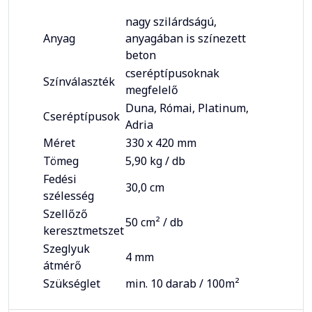
nagy szilárdságú,
Anyag
anyagában is színezett
beton
cseréptípusoknak
Színválaszték
megfelelő
Duna, Római, Platinum,
Cseréptípusok
Adria
Méret
330 x 420 mm
Tömeg
5,90 kg / db
Fedési
30,0 cm
szélesség
Szellőző
50 cm² / db
keresztmetszet
Szeglyuk
4 mm
átmérő
Szükséglet
min. 10 darab / 100m²