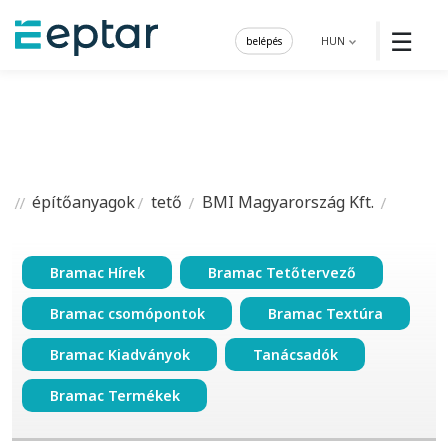
☰
belépés
HUN
építőanyagok
tető
BMI Magyarország Kft.
Bramac Hírek
Bramac Tetőtervező
Bramac csomópontok
Bramac Textúra
Bramac Kiadványok
Tanácsadók
Bramac Termékek