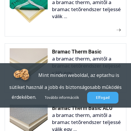
a bramac therm, amitől a
bramac tetőrendszer teljessé
válik ...
Bramac Therm Basic
a bramac therm, amitől a
bramac tetőrendszer teljessé
válik egy ...
Mint minden weboldal, az eptar.hu is
sütiket használ a jobb és biztonságosabb működés
érdekében.
További információk
Elfogad
Bramac Therm Basic ALU
a bramac therm, amitől a
bramac tetőrendszer teljessé
válik egy ...