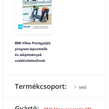
BMI Villas Pontgyüjtö
program lapostetők
és alépítmények
szakkivitelezőinek
Termékcsoport:
tető
Gyártó: