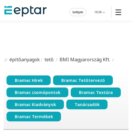
☰
belépés
HUN
építőanyagok
tető
BMI Magyarország Kft.
Bramac Hírek
Bramac Tetőtervező
Bramac csomópontok
Bramac Textúra
Bramac Kiadványok
Tanácsadók
Bramac Termékek