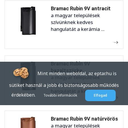
Bramac Rubin 9V antracit
a magyar települések
szívünknek kedves
hangulatát a kerámia ...
Bramac Rubin 9V
bazaltszürke
Mint minden weboldal, az eptar.hu is
a magyar települések
szívünknek kedves
sütiket használ a jobb és biztonságosabb működés
hangulatát a kerámia ...
érdekében.
További információk
Elfogad
Bramac Rubin 9V natúrvörös
a magyar települések