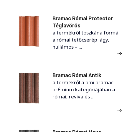
Bramac Római Protector
Téglavörös
a termékről toszkána formái
a római tetőcserép lágy,
hullámos – ...
Bramac Római Antik
a termékről a bmi bramac
prÉmium kategóriájában a
római, reviva és ...