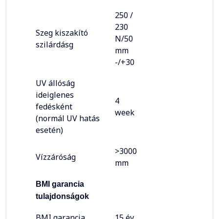
250 /
230
Szeg kiszakító
N/50
szilárdásg
mm
-/+30
UV állóság
ideiglenes
4
fedésként
week
(normál UV hatás
esetén)
>3000
Vízzáróság
mm
BMI garancia
tulajdonságok
BMI garancia
15 év