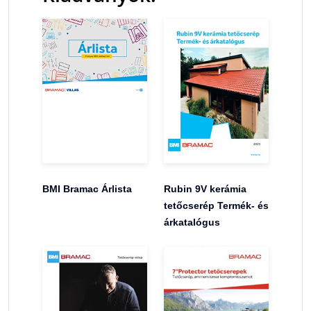
BMI Bramac Árlista
Rubin 9V kerámia
tetőcserép Termék- és
árkatalógus