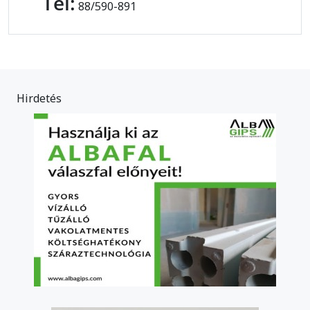
Tel:
88/590-891
Hirdetés