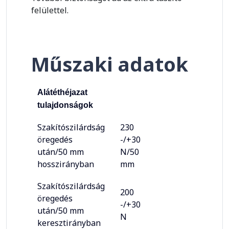
felülettel.
Műszaki adatok
Alátéthéjazat
tulajdonságok
Szakítószilárdság
230
öregedés
-/+30
után/50 mm
N/50
hosszirányban
mm
Szakítószilárdság
200
öregedés
-/+30
után/50 mm
N
keresztirányban