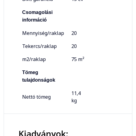
Csomagolási
információ
Mennyiség/raklap
20
Tekercs/raklap
20
m2/raklap
75 m²
Tömeg
tulajdonságok
11,4
Nettó tömeg
kg
Kiadványok: