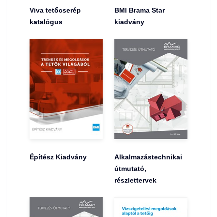
Viva tetőcserép
BMI Brama Star
katalógus
kiadvány
Építész Kiadvány
Alkalmazástechnikai
útmutató,
részlettervek