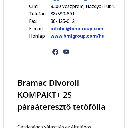
Cím:
8200 Veszprém, Házgyári út 1.
Telefon:
88/590-891
Fax:
88/425-012
E-mail:
infohu@bmigroup.com
Honlap:
www.bmigroup.com/hu
Bramac Divoroll
KOMPAKT+ 2S
páraáteresztő tetőfólia
Gazdaságos választás az általános