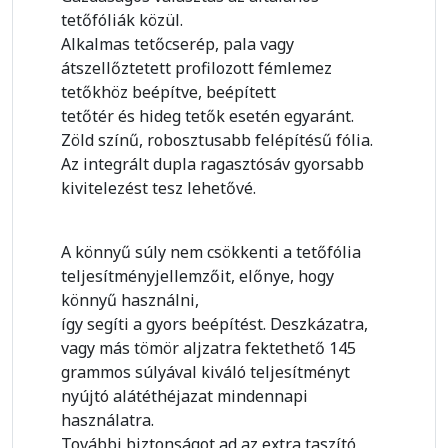
tetőfóliák közül.
Alkalmas tetőcserép, pala vagy
átszellőztetett profilozott fémlemez
tetőkhöz beépítve, beépített
tetőtér és hideg tetők esetén egyaránt.
Zöld színű, robosztusabb felépítésű fólia.
Az integrált dupla ragasztósáv gyorsabb
kivitelezést tesz lehetővé.
A könnyű súly nem csökkenti a tetőfólia
teljesítményjellemzőit, előnye, hogy
könnyű használni,
így segíti a gyors beépítést. Deszkázatra,
vagy más tömör aljzatra fektethető 145
grammos súlyával kiváló teljesítményt
nyújtó alátéthéjazat mindennapi
használatra.
További biztonságot ad az extra taszító