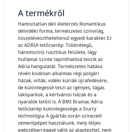
A termékről
Hamisítatlan déli életérzés Romantikus
délvidéki forma, természetes színvilág,
összetéveszthetetlenül egyedi karakter. Ez
az ADRIA tetőcserép. Többrétegű,
háromszínű rusztikus felülete, lágy
hullámai szinte tapinthatóvá teszik az
Adria hangulatát. Természetes hatása
révén kiválóan alkalmas régi polgári
házak, villák, vidéki kúriák újrafedésére,
de különlegessé teszi az igényes, tágas
lakóparkok, a kertvárosi házak és a
nyaralók tetőit is. A BMI Bramac Adria
tetőcserép különlegessége a Slurry
technológia. A gyártás során színezett
cementpépet használunk, mely teljes
egészében eggyé válik az alaptesttel, nem