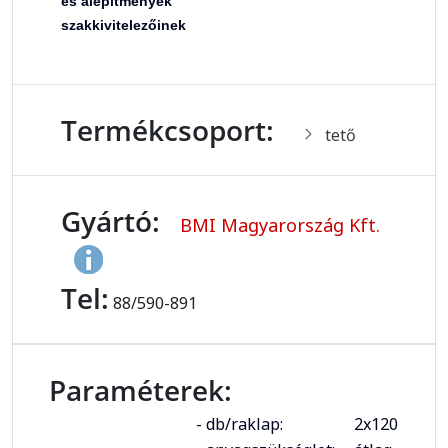
és alépítmények
szakkivitelezőinek
Termékcsoport:
tető
Gyártó:
BMI Magyarország Kft.
Tel:
88/590-891
Paraméterek:
- db/raklap:
2x120