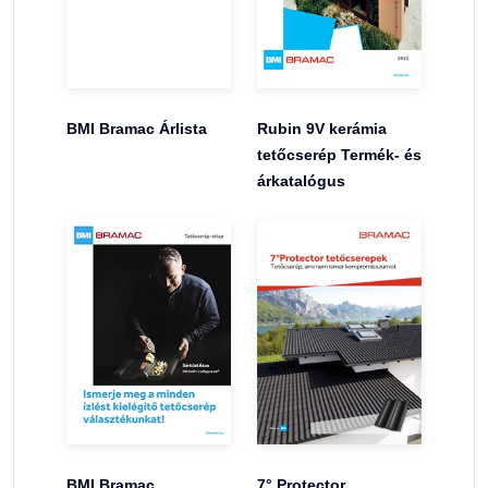
BMI Bramac Árlista
Rubin 9V kerámia
tetőcserép Termék- és
árkatalógus
BMI Bramac
7° Protector