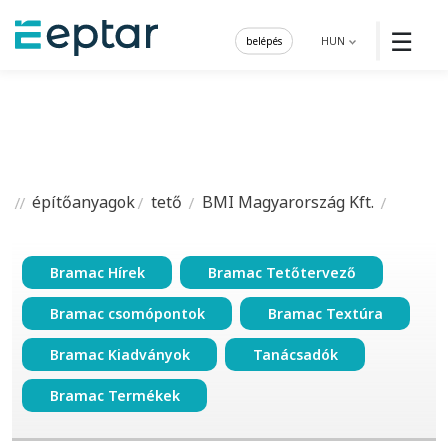
☰
belépés
HUN
építőanyagok
tető
BMI Magyarország Kft.
Bramac Hírek
Bramac Tetőtervező
Bramac csomópontok
Bramac Textúra
Bramac Kiadványok
Tanácsadók
Bramac Termékek