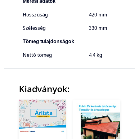
Mérési adatok
Hosszúság
420 mm
Szélesség
330 mm
Tömeg tulajdonságok
Nettó tömeg
4.4 kg
Kiadványok: