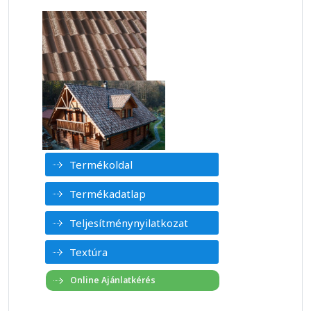
Termékoldal
Termékadatlap
Teljesítménynyilatkozat
Textúra