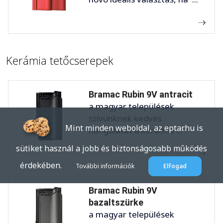
Kerámia tetőcserepek
Bramac Rubin 9V antracit
a magyar települések
szívünknek kedves
Mint minden weboldal, az eptar.hu is
hangulatát a kerámia ...
sütiket használ a jobb és biztonságosabb működés
érdekében.
További információk
Elfogad
Bramac Rubin 9V
bazaltszürke
a magyar települések