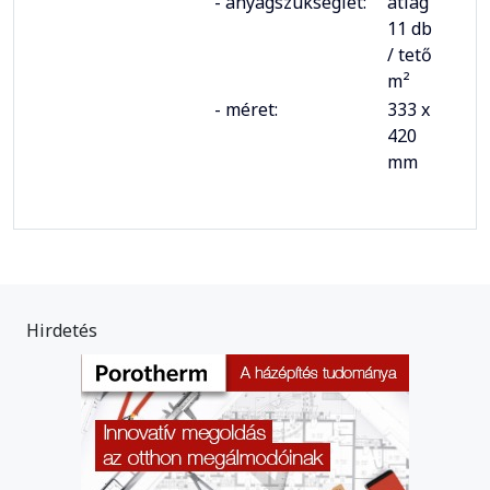
- anyagszükséglet:
átlag
11 db
/ tető
m²
- méret:
333 x
420
mm
Hirdetés