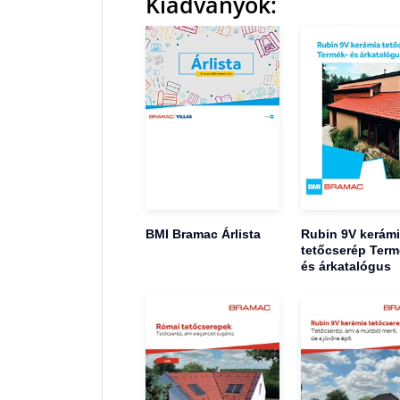
Kiadványok:
BMI Bramac Árlista
Rubin 9V kerám
tetőcserép Term
és árkatalógus