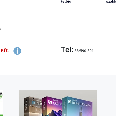
tetőig
szakk
ő
Tel:
Kft.
88/590-891