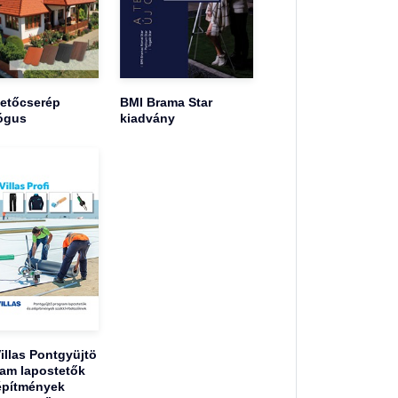
tetőcserép
BMI Brama Star
ógus
kiadvány
illas Pontgyüjtö
am lapostetők
építmények