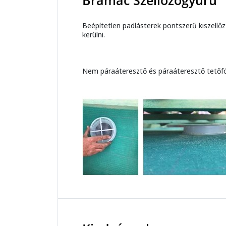
Bramac Szellőzőgyűrű
Beépítetlen padlásterek pontszerű kiszellőz
kerülni.
Nem páraáteresztő és páraáteresztő tetőfól