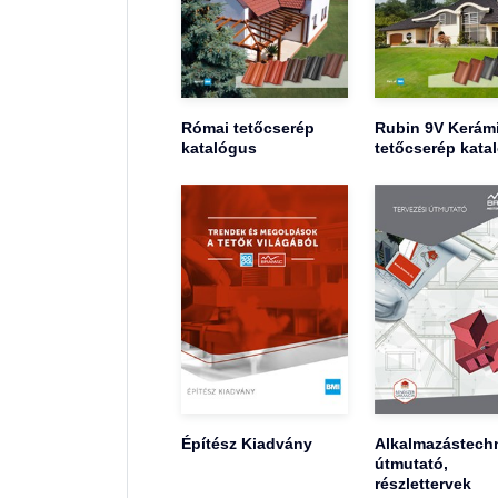
Római tetőcserép
Rubin 9V Kerám
katalógus
tetőcserép kata
Építész Kiadvány
Alkalmazástechn
útmutató,
részlettervek