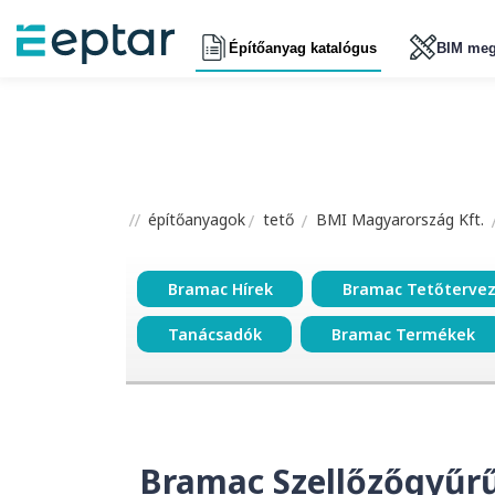
Építőanyag katalógus
BIM meg
építőanyagok
tető
BMI Magyarország Kft.
Bramac Hírek
Bramac Tetőterve
Tanácsadók
Bramac Termékek
Bramac Szellőzőgyűr