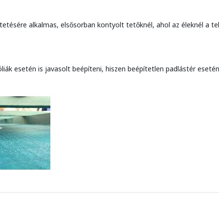
tetésére alkalmas, elsősorban kontyolt tetőknél, ahol az éleknél a t
iák esetén is javasolt beépíteni, hiszen beépítetlen padlástér eseté