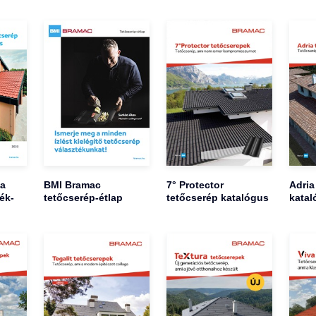
ia
BMI Bramac
7° Protector
Adria
ék-
tetőcserép-étlap
tetőcserép katalógus
katal