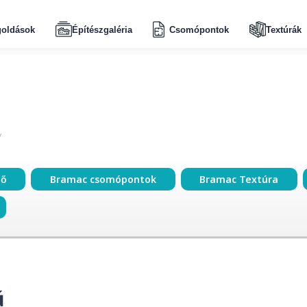
oldások
Építészgaléria
Csomópontok
Textúrák
ző
Bramac csomópontok
Bramac Textúra
ű