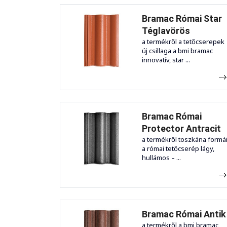
Bramac Római Star
Téglavörös
a termékről a tetőcserepek
új csillaga a bmi bramac
innovatív, star ...
Bramac Római
Protector Antracit
a termékről toszkána formá
a római tetőcserép lágy,
hullámos – ...
Bramac Római Antik
a termékről a bmi bramac