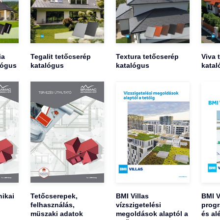
ia
Tegalit tetőcserép
Textura tetőcserép
Viva 
lógus
katalógus
katalógus
katal
ikai
Tetőcserepek,
BMI Villas
BMI V
felhasználás,
vízszigetelési
progr
müszaki adatok
megoldások alaptól a
és al