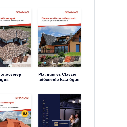
 tetőcserép
Platinum és Classic
ógus
tetőcserép katalógus