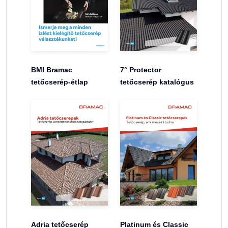
BMI Bramac
7° Protector
tetőcserép-étlap
tetőcserép katalógus
Adria tetőcserép
Platinum és Classic