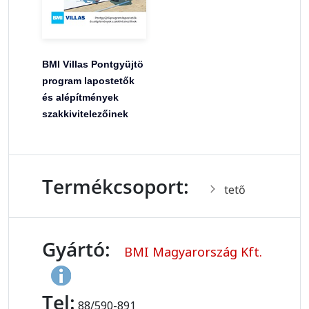
BMI Villas Pontgyüjtö
program lapostetők
és alépítmények
szakkivitelezőinek
Termékcsoport:
tető
Gyártó:
BMI Magyarország Kft.
Tel:
88/590-891