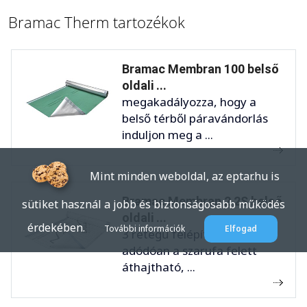
Bramac Therm tartozékok
Bramac Membran 100 belső
oldali ...
megakadályozza, hogy a
belső térből páravándorlás
induljon meg a ...
Mint minden weboldal, az eptar.hu is
Bramac Membran 2 2S belső
sütiket használ a jobb és biztonságosabb működés
oldali ...
érdekében.
További információk
Elfogad
3 rétegű felépítéséből
adódóan a szarufa felett
áthajtható, ...