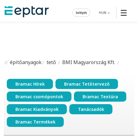
☰
belépés
HUN
építőanyagok
tető
BMI Magyarország Kft.
Bramac Hírek
Bramac Tetőtervező
Bramac csomópontok
Bramac Textúra
Bramac Kiadványok
Tanácsadók
Bramac Termékek