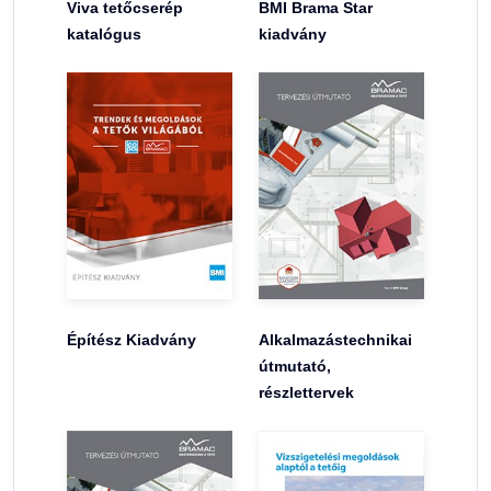
Viva tetőcserép
BMI Brama Star
katalógus
kiadvány
Építész Kiadvány
Alkalmazástechnikai
útmutató,
részlettervek