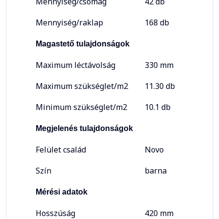
Mennyiség/csomag
42 db
Mennyiség/raklap
168 db
Magastető tulajdonságok
Maximum léctávolság
330 mm
Maximum szükséglet/m2
11.30 db
Minimum szükséglet/m2
10.1 db
Megjelenés tulajdonságok
Felület család
Novo
Szín
barna
Mérési adatok
Hosszúság
420 mm