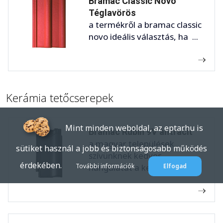
Bramac Classic Novo
Téglavörös
a termékről a bramac classic
novo ideális választás, ha ...
Kerámia tetőcserepek
Mint minden weboldal, az eptar.hu is
Bramac Rubin 9V antracit
a magyar települések
sütiket használ a jobb és biztonságosabb működés
szívünknek kedves
érdekében.
További információk
Elfogad
hangulatát a kerámia ...