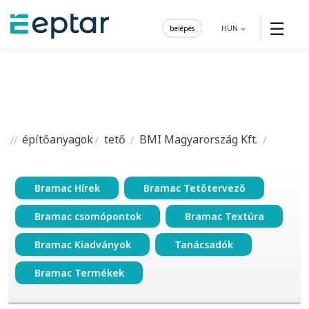
☰
belépés
HUN
építőanyagok
tető
BMI Magyarország Kft.
Bramac Hírek
Bramac Tetőtervező
Bramac csomópontok
Bramac Textúra
Bramac Kiadványok
Tanácsadók
Bramac Termékek