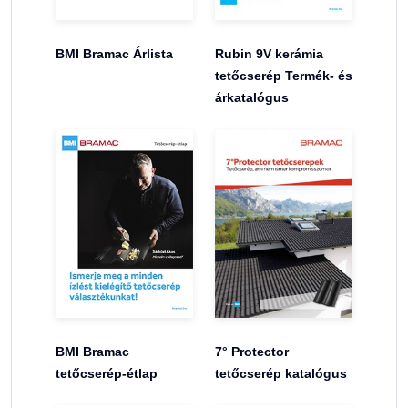
BMI Bramac Árlista
Rubin 9V kerámia
tetőcserép Termék- és
árkatalógus
BMI Bramac
7° Protector
tetőcserép-étlap
tetőcserép katalógus