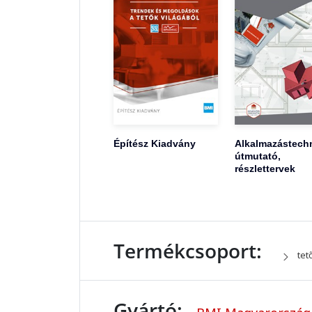
Építész Kiadvány
Alkalmazástechn
útmutató,
részlettervek
Termékcsoport:
tet
Gyártó: