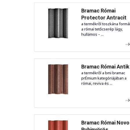
Bramac Római
Protector Antracit
a termékről toszkána formá
a római tetőcserép lágy,
hullámos – ...
Bramac Római Antik
a termékről a bmi bramac
prÉmium kategóriájában a
római, reviva és ...
Bramac Római Novo
Rubinvörös