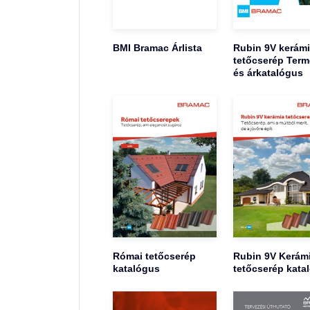
BMI Bramac Árlista
Rubin 9V kerám
tetőcserép Term
és árkatalógus
Római tetőcserép
Rubin 9V Kerám
katalógus
tetőcserép kata