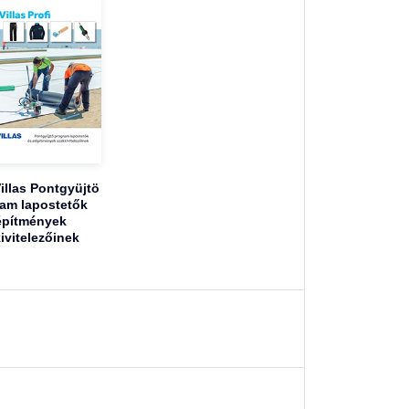
illas Pontgyüjtö
am lapostetők
építmények
ivitelezőinek