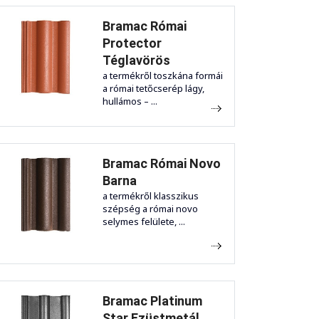
Bramac Római
Protector
Téglavörös
a termékről toszkána formái
a római tetőcserép lágy,
hullámos – ...
Bramac Római Novo
Barna
a termékről klasszikus
szépség a római novo
selymes felülete, ...
Bramac Platinum
Star Ezüstmetál