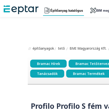
Építőanyag katalógus
BIM meg
építőanyagok
tető
BMI Magyarország Kft.
Bramac Hírek
Bramac Tetőterve
Tanácsadók
Bramac Termékek
Profilo Profilo S fém v