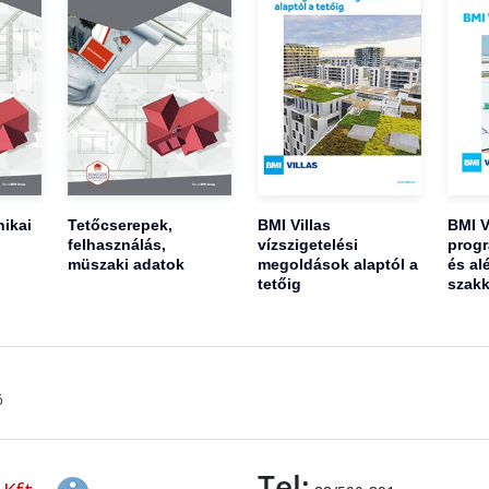
ikai
Tetőcserepek,
BMI Villas
BMI V
felhasználás,
vízszigetelési
progr
müszaki adatok
megoldások alaptól a
és al
tetőig
szakk
ő
Tel: