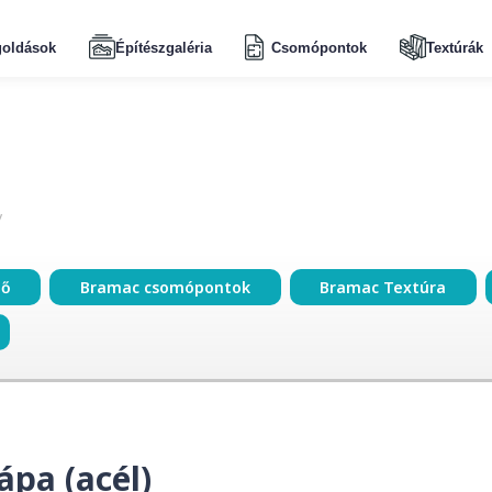
oldások
Építészgaléria
Csomópontok
Textúrák
ző
Bramac csomópontok
Bramac Textúra
ápa (acél)