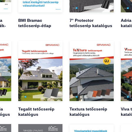
ia
BMI Bramac
7° Protector
Adria
ék-
tetőcserép-étlap
tetőcserép katalógus
katal
ia
Tegalit tetőcserép
Textura tetőcserép
Viva 
lógus
katalógus
katalógus
katal