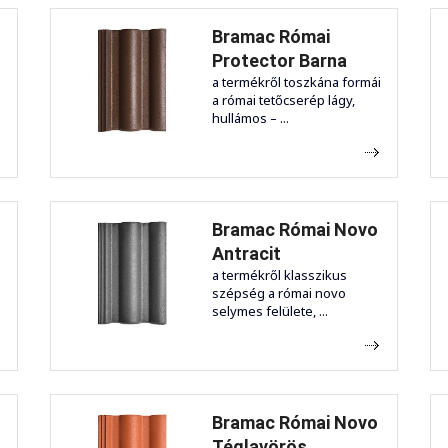
Bramac Római
Protector Barna
i
a termékről toszkána formái
a római tetőcserép lágy,
hullámos – ...
Bramac Római Novo
Antracit
a termékről klasszikus
szépség a római novo
selymes felülete, ...
Bramac Római Novo
Téglavörös