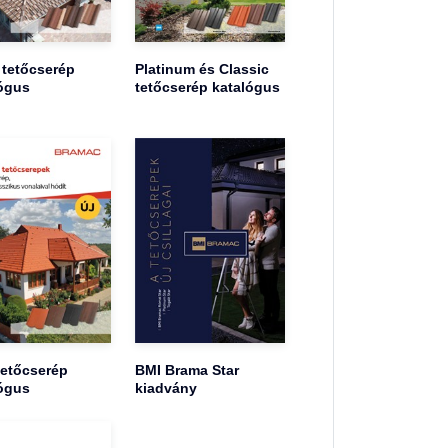
 tetőcserép
Platinum és Classic
ógus
tetőcserép katalógus
tetőcserép
BMI Brama Star
ógus
kiadvány