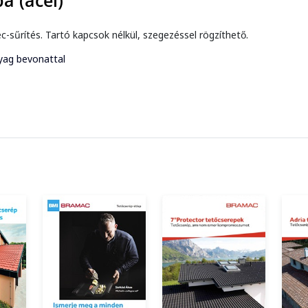
pa (acél)
-sűrítés. Tartó kapcsok nélkül, szegezéssel rögzíthető.
yag bevonattal