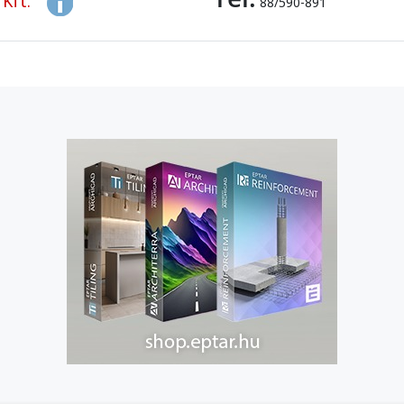
Kft.
88/590-891