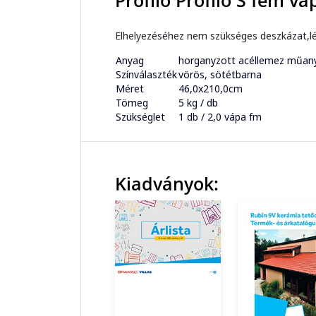
Profilo Profilo S fém vá
Elhelyezéséhez nem szükséges deszkázat,léc
Anyag
horganyzott acéllemez műan
Színválaszték
vörös, sötétbarna
Méret
46,0x210,0cm
Tömeg
5 kg / db
Szükséglet
1 db / 2,0 vápa fm
Kiadványok: