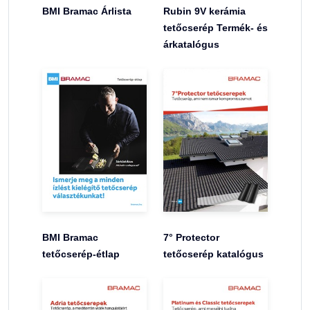
BMI Bramac Árlista
Rubin 9V kerámia
tetőcserép Termék- és
árkatalógus
BMI Bramac
7° Protector
tetőcserép-étlap
tetőcserép katalógus