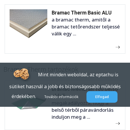
Bramac Therm Basic ALU
a bramac therm, amitől a
bramac tetőrendszer teljessé
válik egy ...
Bramac Therm tartozékok
Mint minden weboldal, az eptar.hu is
sütiket használ a jobb és biztonságosabb működés
Bramac Membran 100 belső
oldali ...
érdekében.
További információk
Elfogad
megakadályozza, hogy a
belső térből páravándorlás
induljon meg a ...