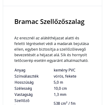
Bramac Szellőzőszalag
Az eresznél az alátéthéjazat alatti és
feletti légréseket védi a madarak bejutása
ellen, egyben biztosítja a szellőzőlevegő
bevezetését a héjazat alá. Sík és hornyolt
tetőcserép esetén egyaránt alkalmazható.
Anyag
kemény PVC
Színválaszték
vörös, fekete
Hosszúság
5,0 m
Szélesség
10,0 cm
Vastagság
1,3 mm
Szellőző
538 cm² / fm