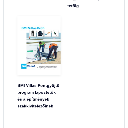
tetőig
BMI Villas Pontgyüjtö
program lapostetők
és alépítmények
szakkivitelezőinek