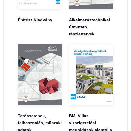
Építész Kiadvány
Alkalmazástechnikai
útmutató,
részlettervek
Tetőcserepek,
BMI Villas
felhasználás, müszaki
vízszigetelési
adatok
megoldások alaptól a