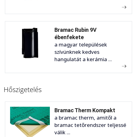
Bramac Rubin 9V
ébenfekete
a magyar települések
szívünknek kedves
hangulatát a kerámia ...
Hőszigetelés
Bramac Therm Kompakt
a bramac therm, amitől a
bramac tetőrendszer teljessé
válik ...