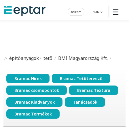
☰
belépés
HUN
építőanyagok
tető
BMI Magyarország Kft.
Bramac Hírek
Bramac Tetőtervező
Bramac csomópontok
Bramac Textúra
Bramac Kiadványok
Tanácsadók
Bramac Termékek