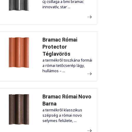
új csillaga a bmi bramac
innovatív, star ...
Bramac Római
Protector
Téglavörös
a termékről toszkána formái
a római tetőcserép lágy,
hullámos – ...
Bramac Római Novo
Barna
a termékről klasszikus
szépség a római novo
selymes felülete, ...