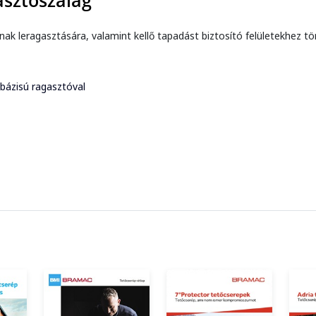
sztószalag
inak leragasztására, valamint kellő tapadást biztosító felületekhez t
 bázisú ragasztóval