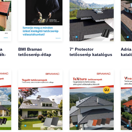
ia
BMI Bramac
7° Protector
Adria
ék-
tetőcserép-étlap
tetőcserép katalógus
katal