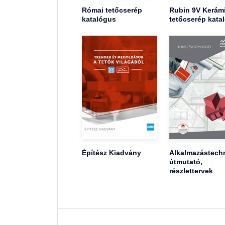
Római tetőcserép
Rubin 9V Kerám
katalógus
tetőcserép kata
Építész Kiadvány
Alkalmazástechn
útmutató,
részlettervek