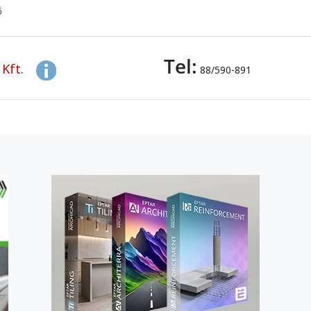
ő
Tel:
Kft.
88/590-891