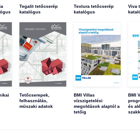
ia
Tegalit tetőcserép
Textura tetőcserép
Viva 
lógus
katalógus
katalógus
katal
ikai
Tetőcserepek,
BMI Villas
BMI V
felhasználás,
vízszigetelési
progr
müszaki adatok
megoldások alaptól a
és al
tetőig
szakk