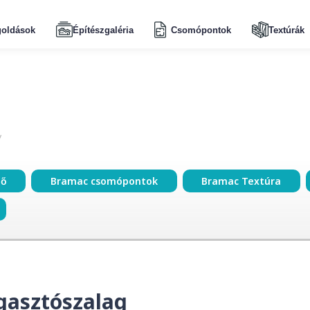
oldások
Építészgaléria
Csomópontok
Textúrák
ző
Bramac csomópontok
Bramac Textúra
gasztószalag