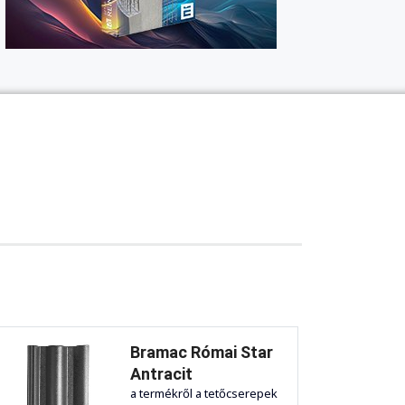
Bramac Római Star
Antracit
a termékről a tetőcserepek