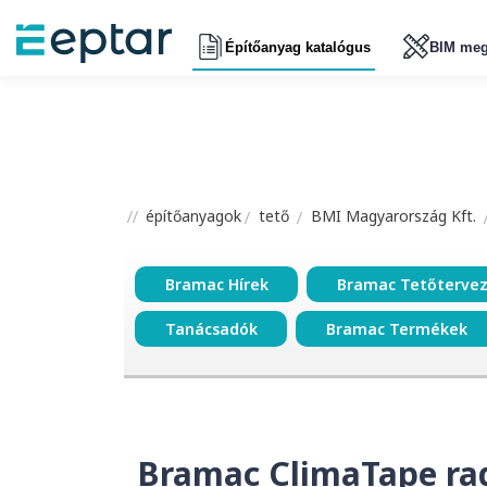
Építőanyag katalógus
BIM meg
építőanyagok
tető
BMI Magyarország Kft.
Bramac Hírek
Bramac Tetőterve
Tanácsadók
Bramac Termékek
Bramac ClimaTape ra