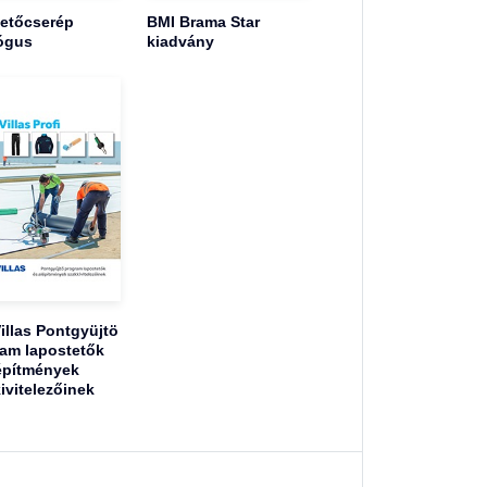
tetőcserép
BMI Brama Star
ógus
kiadvány
illas Pontgyüjtö
am lapostetők
építmények
ivitelezőinek