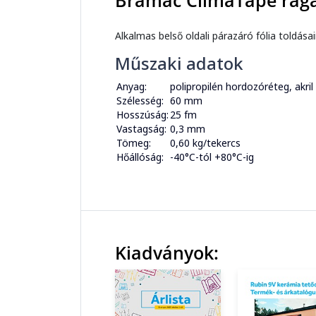
Bramac ClimaTape raga
Alkalmas belső oldali párazáró fólia toldása
Műszaki adatok
Anyag:
polipropilén hordozóréteg, akril
Szélesség:
60 mm
Hosszúság:
25 fm
Vastagság:
0,3 mm
Tömeg:
0,60 kg/tekercs
Hőállóság:
-40°C-tól +80°C-ig
Kiadványok: