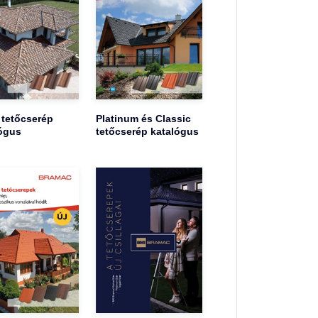
 tetőcserép
Platinum és Classic
ógus
tetőcserép katalógus