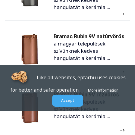
hangulatát a kerámia ...
Bramac Rubin 9V natúrvörös
a magyar települések
szívünknek kedves
hangulatát a kerámia ...
Like all websites, eptar.hu uses cookies
for better and safer operation.
More information
Bramac Rubin 9V rézvörös
Accept
a magyar települések
szívünknek kedves
hangulatát a kerámia ...