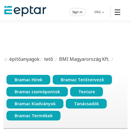
☰
Sign in
ENG
építőanyagok
tető
BMI Magyarország Kft.
Bramac Hírek
Bramac Tetőtervező
Bramac csomópontok
Texture
Bramac Kiadványok
Tanácsadók
Bramac Termékek