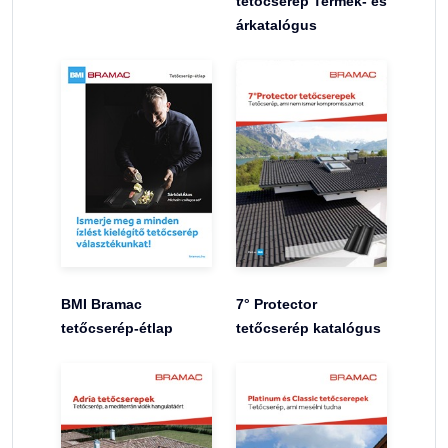
tetőcserép Termék- és
árkatalógus
BMI Bramac
7° Protector
tetőcserép-étlap
tetőcserép katalógus