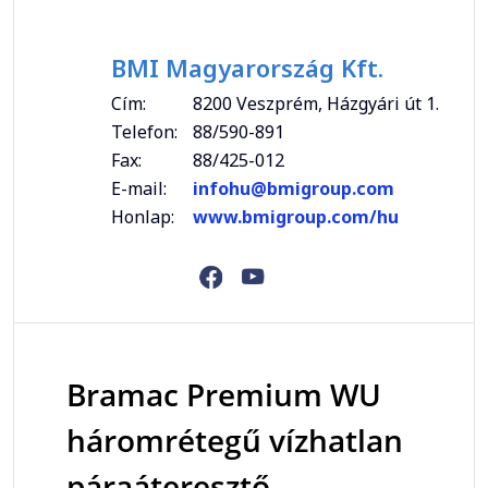
BMI Magyarország Kft.
Cím:
8200 Veszprém, Házgyári út 1.
Telefon:
88/590-891
Fax:
88/425-012
E-mail:
infohu@bmigroup.com
Honlap:
www.bmigroup.com/hu
Bramac Premium WU
háromrétegű vízhatlan
páraáteresztő