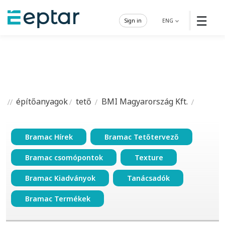
☰
Sign in
ENG
építőanyagok
tető
BMI Magyarország Kft.
Bramac Hírek
Bramac Tetőtervező
Bramac csomópontok
Texture
Bramac Kiadványok
Tanácsadók
Bramac Termékek