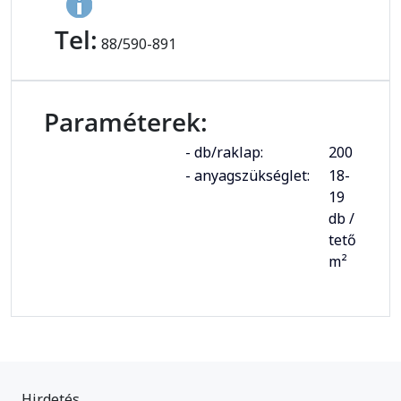
Tel:
88/590-891
Paraméterek:
- db/raklap:
200
- anyagszükséglet:
18-
19
db /
tető
m²
Hirdetés