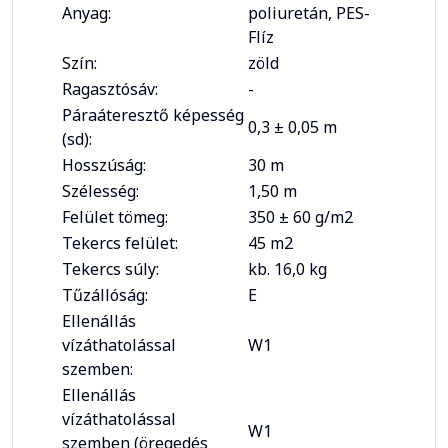
Anyag:
poliuretán, PES-
Flíz
Szín:
zöld
Ragasztósáv:
-
Páraáteresztő képesség
0,3 ± 0,05 m
(sd):
Hosszúság:
30 m
Szélesség:
1,50 m
Felület tömeg:
350 ± 60 g/m2
Tekercs felület:
45 m2
Tekercs súly:
kb. 16,0 kg
Tűzállóság:
E
Ellenállás
vízáthatolással
W1
szemben:
Ellenállás
vízáthatolással
W1
szemben (öregedés