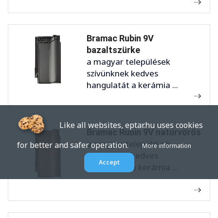
Bramac Rubin 9V
bazaltszürke
a magyar települések
szívünknek kedves
hangulatát a kerámia ...
Like all websites, eptar.hu uses cookies
Bramac Rubin 9V natúrvörös
a magyar települések
for better and safer operation.
More information
szívünknek kedves
Accept
hangulatát a kerámia ...