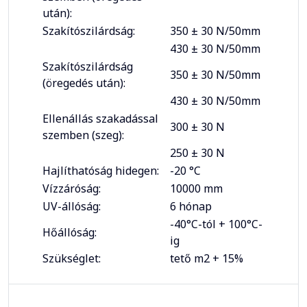
után):
Szakítószilárdság:
350 ± 30 N/50mm
430 ± 30 N/50mm
Szakítószilárdság
350 ± 30 N/50mm
(öregedés után):
430 ± 30 N/50mm
Ellenállás szakadással
300 ± 30 N
szemben (szeg):
250 ± 30 N
Hajlíthatóság hidegen:
-20 °C
Vízzáróság:
10000 mm
UV-állóság:
6 hónap
-40°C-tól + 100°C-
Hőállóság:
ig
Szükséglet:
tető m2 + 15%