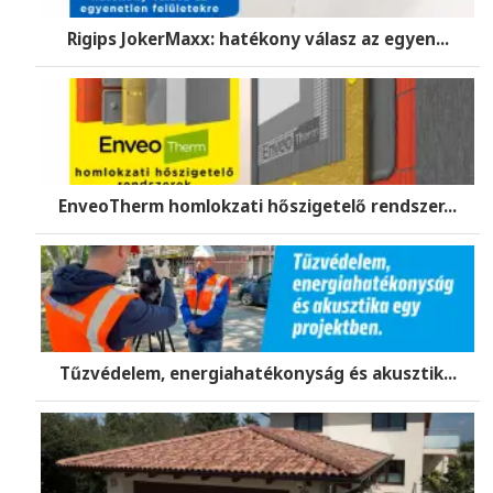
Rigips JokerMaxx: hatékony válasz az egyen...
EnveoTherm homlokzati hőszigetelő rendszer...
Tűzvédelem, energiahatékonyság és akusztik...