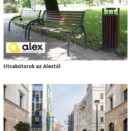
Utcabútorok az Alextől