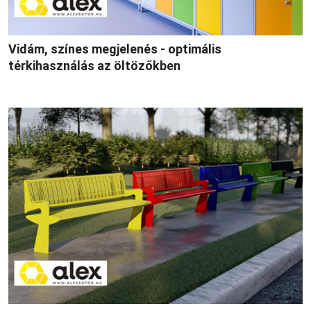
Vidám, színes megjelenés - optimális
térkihasználás az öltözőkben