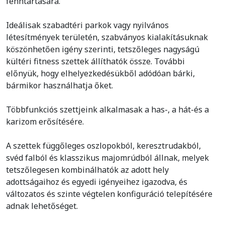
fenntartására.
Ideálisak szabadtéri parkok vagy nyilvános
létesítmények területén, szabványos kialakításuknak
köszönhetően igény szerinti, tetszőleges nagyságú
kültéri fitness szettek állíthatók össze. További
előnyük, hogy elhelyezkedésükből adódóan bárki,
bármikor használhatja őket.
Többfunkciós szettjeink alkalmasak a has-, a hát-és a
karizom erősítésére.
A szettek függőleges oszlopokból, keresztrudakból,
svéd falból és klasszikus majomrúdból állnak, melyek
tetszőlegesen kombinálhatók az adott hely
adottságaihoz és egyedi igényeihez igazodva, és
változatos és szinte végtelen konfiguráció telepítésére
adnak lehetőséget.