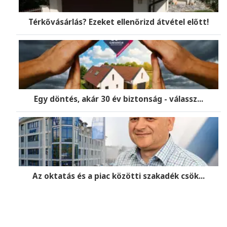
Térkővásárlás? Ezeket ellenőrizd átvétel előtt!
Egy döntés, akár 30 év biztonság - válassz...
Az oktatás és a piac közötti szakadék csök...