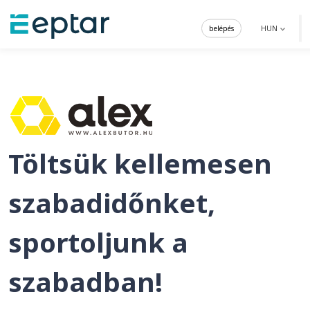
belépés
HUN
Töltsük kellemesen
szabadidőnket,
sportoljunk a
szabadban!