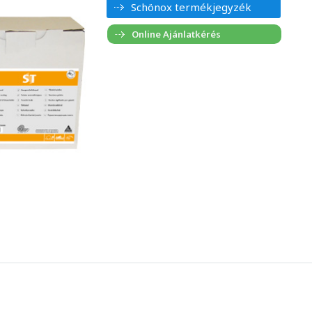
Schönox termékjegyzék