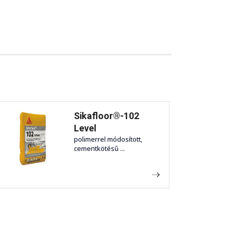
Sikafloor®-102
Level
polimerrel módosított,
cementkötésű ...