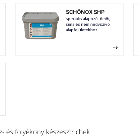
SCHÖNOX SHP
s
speciális alapozó tömör,
sima és nem nedvszívó
alapfelületekhez. ...
ó
- és folyékony készesztrichek