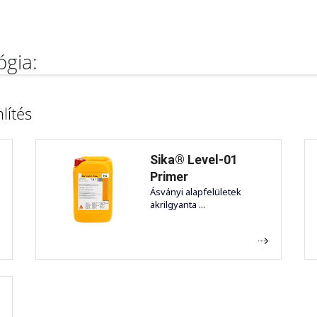
ógia:
lítés
Sika® Level-01
Primer
Ásványi alapfelületek
akrilgyanta ...