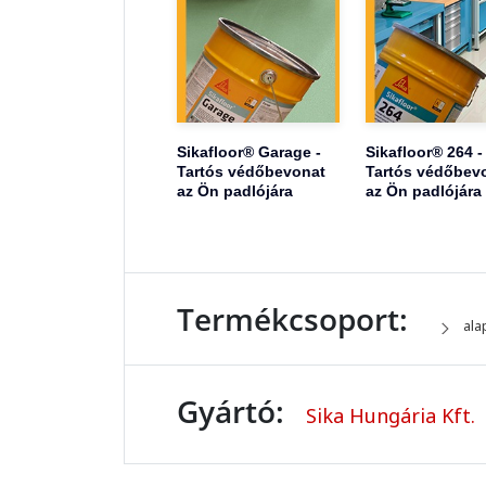
Sikafloor® Garage -
Sikafloor® 264 -
Tartós védőbevonat
Tartós védőbev
az Ön padlójára
az Ön padlójára
Termékcsoport:
ala
Gyártó:
Sika Hungária Kft.