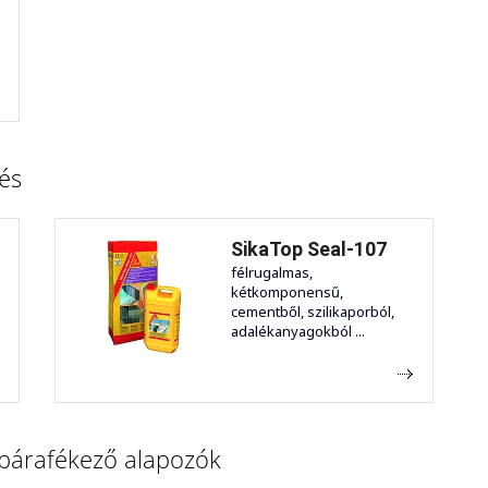
és
SikaTop Seal-107
félrugalmas,
kétkomponensű,
cementből, szilikaporból,
adalékanyagokból ...
 párafékező alapozók