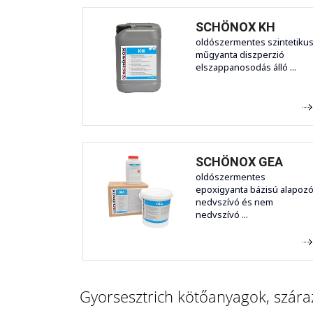
SCHÖNOX KH
oldószermentes szintetiku
műgyanta diszperzió
elszappanosodás álló ...
SCHÖNOX GEA
oldószermentes
epoxigyanta bázisú alapoz
nedvszívó és nem
nedvszívó ...
Gyorsesztrich kötőanyagok, száraz