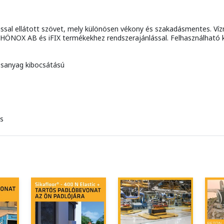
ással ellátott szövet, mely különösen vékony és szakadásmentes. Víz
NOX AB és iFIX termékekhez rendszerajánlással. Felhasználható kül
sanyag kibocsátású
cs