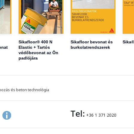
Sikafloor® 400 N
Sikafloor bevonat és
Sika®
onat
Elastic + Tartós
burkolatrendszerek
védőbevonat az Ön
padlójára
pozás és beton technológia
Tel:
+36 1 371 2020