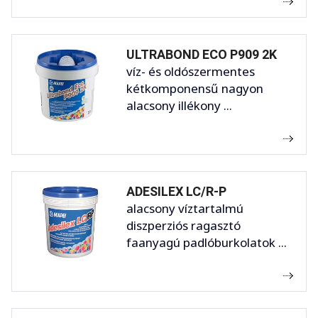
ULTRABOND ECO P909 2K
víz- és oldószermentes
kétkomponensű nagyon
alacsony illékony ...
ADESILEX LC/R-P
alacsony víztartalmú
diszperziós ragasztó
faanyagú padlóburkolatok ...