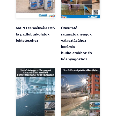
MAPEI termékválasztó
Útmutató
fa padlóburkolatok
ragasztóanyagok
fektetéséhez
választásához
kerámia
burkolatokhoz és
kőanyagokhoz