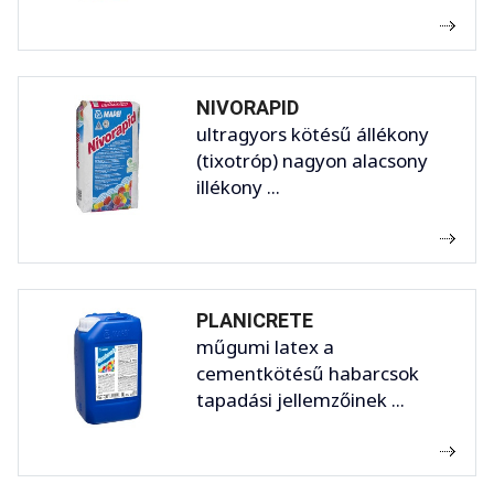
NIVORAPID
ultragyors kötésű állékony
(tixotróp) nagyon alacsony
illékony ...
PLANICRETE
műgumi latex a
cementkötésű habarcsok
tapadási jellemzőinek ...