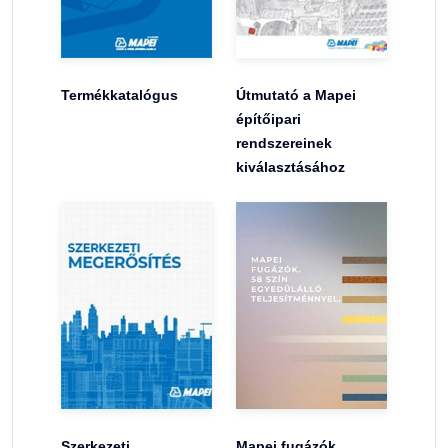
Termékkatalógus
Útmutató a Mapei
építőipari
rendszereinek
kiválasztásához
Szerkezeti
Mapei fugázók