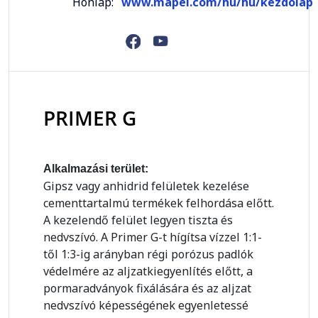
Honlap:
www.mapei.com/hu/hu/kezdolap
PRIMER G
Alkalmazási terület:
Gipsz vagy anhidrid felületek kezelése
cementtartalmú termékek felhordása előtt.
A kezelendő felület legyen tiszta és
nedvszívó. A Primer G-t hígítsa vízzel 1:1-
től 1:3-ig arányban régi porózus padlók
védelmére az aljzatkiegyenlítés előtt, a
pormaradványok fixálására és az aljzat
nedvszívó képességének egyenletessé