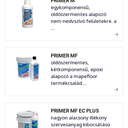
PRIMER M
egykomponensű,
oldószermentes alapozó
nem-nedvszívó felületekre. a
...
PRIMER MF
oldószermentes,
kétkomponensű, epoxi
alapozó a mapefloor
termékcsalád ...
PRIMER MF EC PLUS
nagyon alacsony illékony
szervesanyag kibocsátású