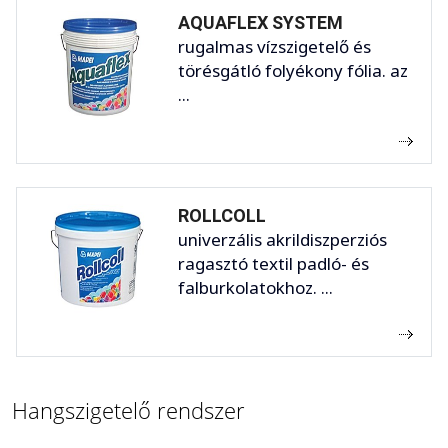
AQUAFLEX SYSTEM
rugalmas vízszigetelő és
törésgátló folyékony fólia. az
...
ROLLCOLL
univerzális akrildiszperziós
ragasztó textil padló- és
falburkolatokhoz. ...
Hangszigetelő rendszer