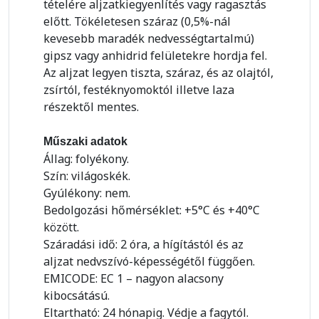
tételére aljzatkiegyenlítés vagy ragasztás
előtt. Tökéletesen száraz (0,5%-nál
kevesebb maradék nedvességtartalmú)
gipsz vagy anhidrid felületekre hordja fel.
Az aljzat legyen tiszta, száraz, és az olajtól,
zsírtól, festéknyomoktól illetve laza
részektől mentes.
Műszaki adatok
Állag: folyékony.
Szín: világoskék.
Gyúlékony: nem.
Bedolgozási hőmérséklet: +5°C és +40°C
között.
Száradási idő: 2 óra, a hígítástól és az
aljzat nedvszívó-képességétől függően.
EMICODE: EC 1 – nagyon alacsony
kibocsátású.
Eltartható: 24 hónapig. Védje a fagytól.