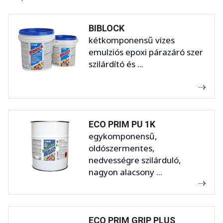
BIBLOCK
kétkomponensű vizes
emulziós epoxi párazáró szer
szilárdító és ...
ECO PRIM PU 1K
egykomponensű,
oldószermentes,
nedvességre szilárduló,
nagyon alacsony ...
ECO PRIM GRIP PLUS