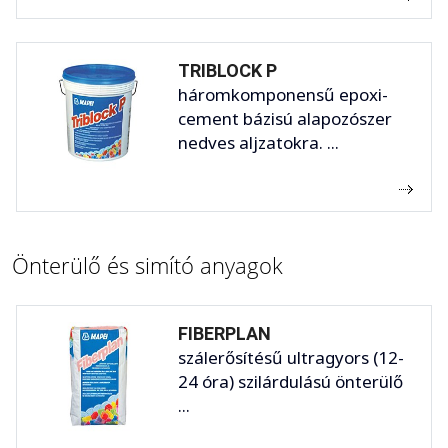
TRIBLOCK P
háromkomponensű epoxi-
cement bázisú alapozószer
nedves aljzatokra. ...
Önterülő és simító anyagok
FIBERPLAN
szálerősítésű ultragyors (12-
24 óra) szilárdulású önterülő
...