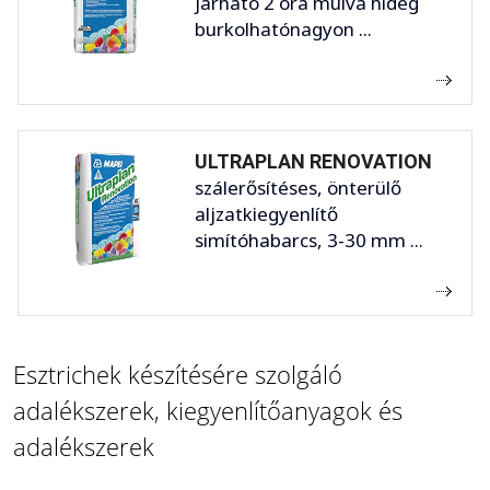
járható 2 óra múlva hideg
burkolhatónagyon ...
ULTRAPLAN RENOVATION
szálerősítéses, önterülő
aljzatkiegyenlítő
simítóhabarcs, 3-30 mm ...
Esztrichek készítésére szolgáló
adalékszerek, kiegyenlítőanyagok és
adalékszerek