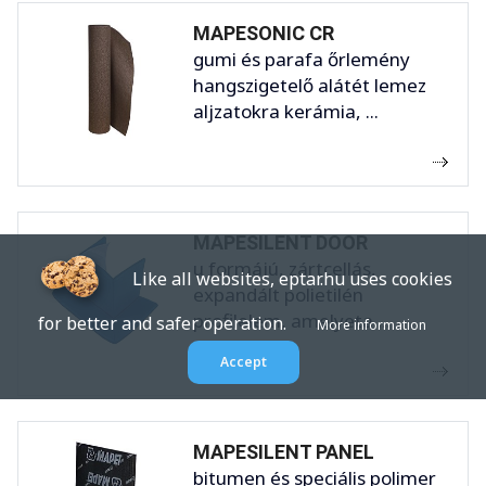
MAPESONIC CR
gumi és parafa őrlemény
hangszigetelő alátét lemez
aljzatokra kerámia, ...
MAPESILENT DOOR
u formájú, zártcellás,
Like all websites, eptar.hu uses cookies
expandált polietilén
profilelem, amelyeta ...
for better and safer operation.
More information
Accept
MAPESILENT PANEL
bitumen és speciális polimer