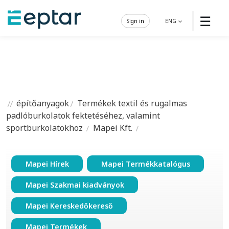
☰
Sign in
ENG
építőanyagok
Termékek textil és rugalmas
padlóburkolatok fektetéséhez, valamint
sportburkolatokhoz
Mapei Kft.
Mapei Hírek
Mapei Termékkatalógus
Mapei Szakmai kiadványok
Mapei Kereskedőkereső
Mapei Termékek