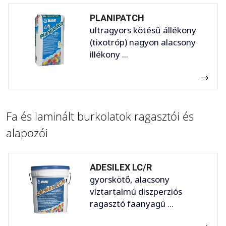
PLANIPATCH
ultragyors kötésű állékony
(tixotróp) nagyon alacsony
illékony ...
Fa és laminált burkolatok ragasztói és
alapozói
ADESILEX LC/R
gyorskötő, alacsony
víztartalmú diszperziós
ragasztó faanyagú ...