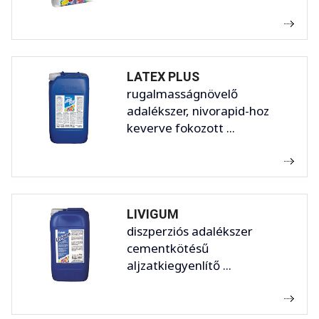
LATEX PLUS
rugalmasságnövelő
adalékszer, nivorapid-hoz
keverve fokozott ...
LIVIGUM
diszperziós adalékszer
cementkötésű
aljzatkiegyenlítő ...