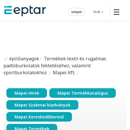
☰
belépés
HUN
építőanyagok
Termékek textil és rugalmas
padlóburkolatok fektetéséhez, valamint
sportburkolatokhoz
Mapei Kft.
Mapei Hírek
Mapei Termékkatalógus
Mapei Szakmai kiadványok
Mapei Kereskedőkereső
Mapei Termékek