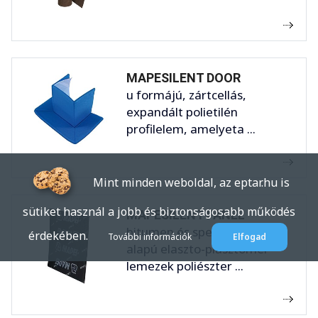
MAPESILENT DOOR
u formájú, zártcellás,
expandált polietilén
profilelem, amelyeta ...
Mint minden weboldal, az eptar.hu is
sütiket használ a jobb és biztonságosabb működés
MAPESILENT PANEL
bitumen és speciális polimer
érdekében.
További információk
Elfogad
alapú elaszto-plasztomer
lemezek poliészter ...