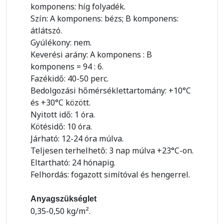
komponens: híg folyadék.
Szín: A komponens: bézs; B komponens:
átlátszó.
Gyúlékony: nem.
Keverési arány: A komponens : B
komponens = 94 : 6.
Fazékidő: 40-50 perc.
Bedolgozási hőmérséklettartomány: +10°C
és +30°C között.
Nyitott idő: 1 óra.
Kötésidő: 10 óra.
Járható: 12-24 óra múlva.
Teljesen terhelhető: 3 nap múlva +23°C-on.
Eltartható: 24 hónapig.
Felhordás: fogazott simítóval és hengerrel.
Anyagszükséglet
0,35-0,50 kg/m².