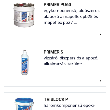
PRIMER PU60
egykomponensű, oldószeres
alapozó a mapeflex pb25 és
mapeflex pb27 ...
PRIMER S
vízzáró, diszperziós alapozó.
alkalmazási terület: ...
TRIBLOCK P
háromkomponensű epoxi-