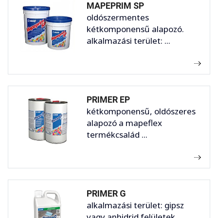
MAPEPRIM SP
oldószermentes
kétkomponensű alapozó.
alkalmazási terület: ...
PRIMER EP
kétkomponensű, oldószeres
alapozó a mapeflex
termékcsalád ...
PRIMER G
alkalmazási terület: gipsz
vagy anhidrid felületek