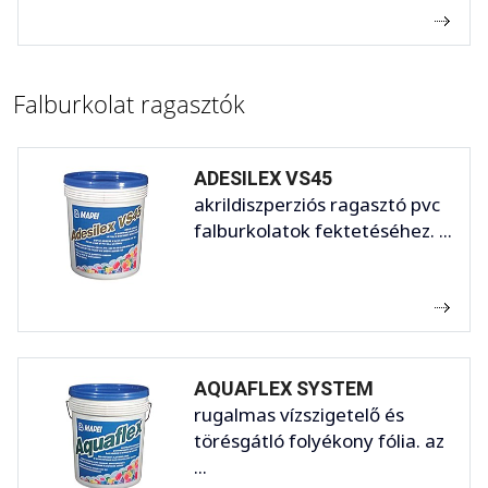
Falburkolat ragasztók
ADESILEX VS45
akrildiszperziós ragasztó pvc
falburkolatok fektetéséhez. ...
AQUAFLEX SYSTEM
rugalmas vízszigetelő és
törésgátló folyékony fólia. az
...