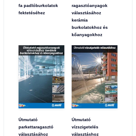
fa padlóburkolatok
ragasztóanyagok
fektetéséhez
választásához
kerámia
burkolatokhoz és
kőanyagokhoz
Útmutató
Útmutató
parkettaragasztó
vízszigetelés
választásához
választáshoz