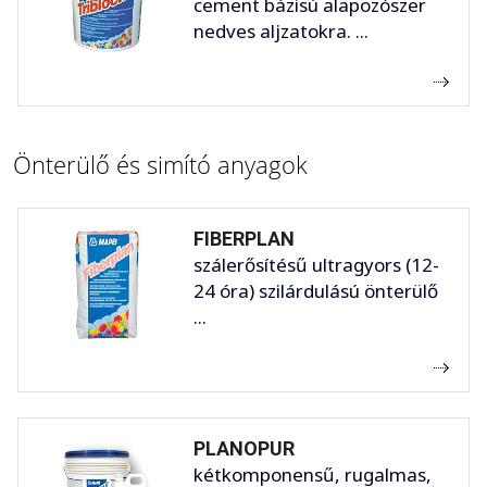
cement bázisú alapozószer
nedves aljzatokra. ...
Önterülő és simító anyagok
FIBERPLAN
szálerősítésű ultragyors (12-
24 óra) szilárdulású önterülő
...
PLANOPUR
kétkomponensű, rugalmas,